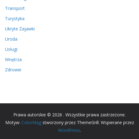
Transport
Turystyka
Ukryte Zajawki
Uroda
Usługi
Wnętrza
Zdrowie
Prawa autorskie © 2026
. Wszystkie prawa zastrzeżone.
Motyw:
ColorMag
stworzony przez ThemeGrill. Wspierane przez
WordPress
.