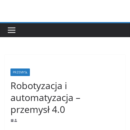
Przejdź
do
treści
PRZEMYSŁ
Robotyzacja i
automatyzacja –
przemysł 4.0