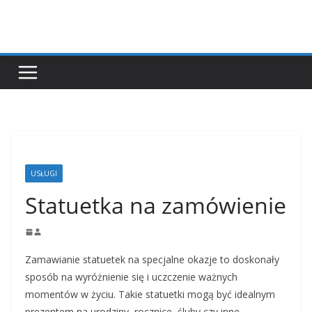
Przejdź
do
treści
USŁUGI
Statuetka na zamówienie
Zamawianie statuetek na specjalne okazje to doskonały
sposób na wyróżnienie się i uczczenie ważnych
momentów w życiu. Takie statuetki mogą być idealnym
prezentem na urodziny, rocznice, śluby czy inne