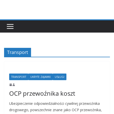
Przejdź
do
treści
Transport
TRANSPORT
UKRYTE ZAJAWKI
USŁUGI
OCP przewoźnika koszt
Ubezpieczenie odpowiedzialności cywilnej przewoźnika
drogowego, powszechnie znane jako OCP przewoźnika,