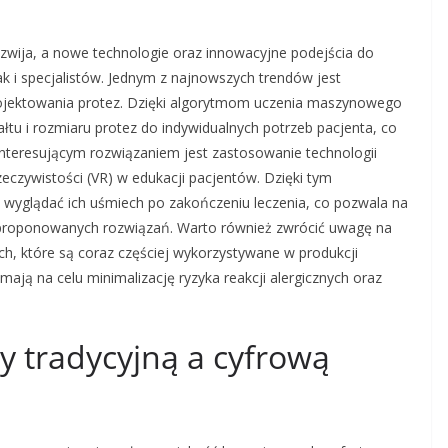
ozwija, a nowe technologie oraz innowacyjne podejścia do
k i specjalistów. Jednym z najnowszych trendów jest
 projektowania protez. Dzięki algorytmom uczenia maszynowego
tu i rozmiaru protez do indywidualnych potrzeb pacjenta, co
interesującym rozwiązaniem jest zastosowanie technologii
zeczywistości (VR) w edukacji pacjentów. Dzięki tym
 wyglądać ich uśmiech po zakończeniu leczenia, co pozwala na
ę proponowanych rozwiązań. Warto również zwrócić uwagę na
h, które są coraz częściej wykorzystywane w produkcji
ają na celu minimalizację ryzyka reakcji alergicznych oraz
zy tradycyjną a cyfrową