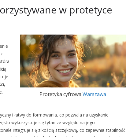
korzystywane w protetyce
enie
 z
która
ścią
ituje
ci,
e.
Protetyka cyfrowa
Warszawa
styczny i łatwy do formowania, co pozwala na uzyskanie
ęsto wykorzystuje się tytan ze względu na jego
nale integruje się z kością szczękową, co zapewnia stabilność