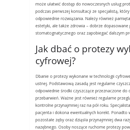
może ułatwić dostęp do nowoczesnych usług prot
podczas pierwszej konsultacji ze specjalistą, któr
odpowiednie rozwiązania. Należy również pamiętać
estetyki, ale także zdrowia – dobrze dopasowan
stomatognatycznego oraz zapobiegać dalszym 
Jak dbać o protezy w
cyfrowej?
Dbanie o protezy wykonane w technologii cyfrowej
ustnej. Podstawową zasadą jest regularne czyszcz
odpowiednie środki czyszczące przeznaczone do d
przebarwień. Ważne jest również regularne przeglą
kontrolne przynajmniej raz na pół roku. Specjalis
pacjenta i dokona ewentualnych korekt. Ponadto 
pozostałe zęby oraz dziąsła przynajmniej dwa razy
nazębnego. Osoby noszące ruchome protezy powi