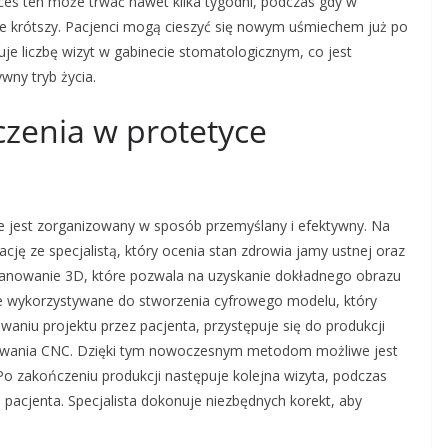
es ten może trwać nawet kilka tygodni, podczas gdy w
nie krótszy. Pacjenci mogą cieszyć się nowym uśmiechem już po
uje liczbę wizyt w gabinecie stomatologicznym, co jest
wny tryb życia.
czenia w protetyce
e jest zorganizowany w sposób przemyślany i efektywny. Na
ję ze specjalistą, który ocenia stan zdrowia jamy ustnej oraz
kanowanie 3D, które pozwala na uzyskanie dokładnego obrazu
ie wykorzystywane do stworzenia cyfrowego modelu, który
aniu projektu przez pacjenta, przystępuje się do produkcji
ezowania CNC. Dzięki tym nowoczesnym metodom możliwe jest
. Po zakończeniu produkcji następuje kolejna wizyta, podczas
pacjenta. Specjalista dokonuje niezbędnych korekt, aby