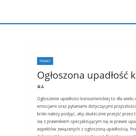
Przejdź
do
treści
PRAWO
Ogłoszona upadłość k
Ogłoszenie upadłości konsumenckiej to dla wiel
emocjami oraz pytaniami dotyczącymi przyszłości.
kroki należy podjąć, aby skutecznie przejść prze
się z prawnikiem specjalizującym się w prawie u
aspektów związanych z ogłoszoną upadłością. P