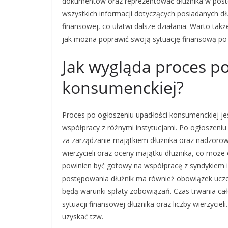
dokumentów oraz reprezentować dłużnika w post
wszystkich informacji dotyczących posiadanych dł
finansowej, co ułatwi dalsze działania. Warto ta
jak można poprawić swoją sytuację finansową po 
Jak wygląda proces po
konsumenckiej?
Proces po ogłoszeniu upadłości konsumenckiej j
współpracy z różnymi instytucjami. Po ogłoszeniu
za zarządzanie majątkiem dłużnika oraz nadzorow
wierzycieli oraz oceny majątku dłużnika, co moż
powinien być gotowy na współpracę z syndykiem i 
postępowania dłużnik ma również obowiązek ucze
będą warunki spłaty zobowiązań. Czas trwania cał
sytuacji finansowej dłużnika oraz liczby wierzyc
uzyskać tzw.