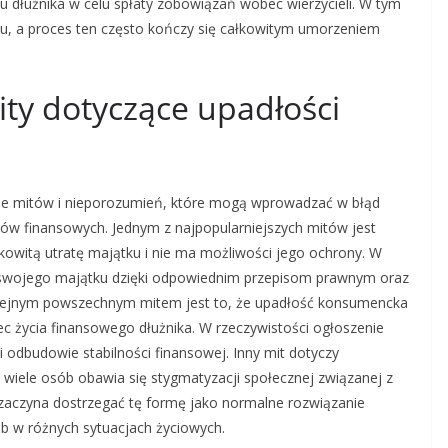
u dłużnika w celu spłaty zobowiązań wobec wierzycieli. W tym
ku, a proces ten często kończy się całkowitym umorzeniem
ity dotyczące upadłości
le mitów i nieporozumień, które mogą wprowadzać w błąd
ów finansowych. Jednym z najpopularniejszych mitów jest
kowitą utratę majątku i nie ma możliwości jego ochrony. W
 swojego majątku dzięki odpowiednim przepisom prawnym oraz
olejnym powszechnym mitem jest to, że upadłość konsumencka
c życia finansowego dłużnika. W rzeczywistości ogłoszenie
odbudowie stabilności finansowej. Inny mit dotyczy
wiele osób obawia się stygmatyzacji społecznej związanej z
 zaczyna dostrzegać tę formę jako normalne rozwiązanie
b w różnych sytuacjach życiowych.