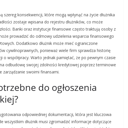
bą szereg konsekwencji, które mogą wpłynąć na życie dłużnika
padłości zostaje wpisana do rejestru dłużników, co może
łości. Banki oraz instytucje finansowe często traktują osoby z
o może prowadzić do odmowy udzielenia wsparcia finansowego
dytowych. Dodatkowo dłużnik może mieć ograniczone
w cywilnoprawnych, ponieważ wiele firm sprawdza historię
ji o współpracy. Warto jednak pamiętać, że po pewnym czasie
 na odbudowę swojej zdolności kredytowej poprzez terminowe
 zarządzanie swoimi finansami.
otrzebne do ogłoszenia
iej?
gotowania odpowiedniej dokumentacji, która jest kluczowa
de wszystkim dłużnik musi zgromadzić informacje dotyczące