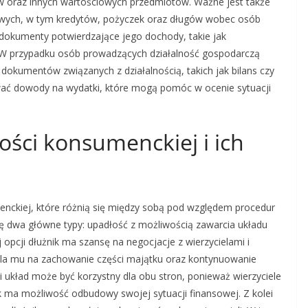
 oraz innych wartościowych przedmiotów. Ważne jest także
sowych, w tym kredytów, pożyczek oraz długów wobec osób
 dokumenty potwierdzające jego dochody, takie jak
 W przypadku osób prowadzących działalność gospodarczą
okumentów związanych z działalnością, takich jak bilans czy
wać dowody na wydatki, które mogą pomóc w ocenie sytuacji
ości konsumenckiej i ich
enckiej, które różnią się między sobą pod względem procedur
się dwa główne typy: upadłość z możliwością zawarcia układu
 opcji dłużnik ma szansę na negocjacje z wierzycielami i
la mu na zachowanie części majątku oraz kontynuowanie
ki układ może być korzystny dla obu stron, ponieważ wierzyciele
k ma możliwość odbudowy swojej sytuacji finansowej. Z kolei