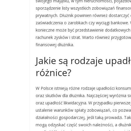
swojego majątku, w tym nieruchomości, pojazdów
sporządzenie listy wszystkich zobowiązań finan
prywatnych. Dłużnik powinien również dostarczyć
zaświadczenia o zarobkach czy wyciągi bankowe.
konieczne może być przedstawienie dodatkowych d
rachunek zysków i strat. Warto również przygoto
finansowej dłużnika.
Jakie są rodzaje upadł
różnice?
W Polsce istnieją różne rodzaje upadłości konsum
oraz skutków dla dłużnika. Najczęściej wyróżnia 
oraz upadłość likwidacyjna. W przypadku pierwszej
ustalenie warunków spłaty zobowiązań, co pozwa
działalności gospodarczej, jeśli taką prowadzi. Ta
mogą odzyskać część swoich należności, a dłużni