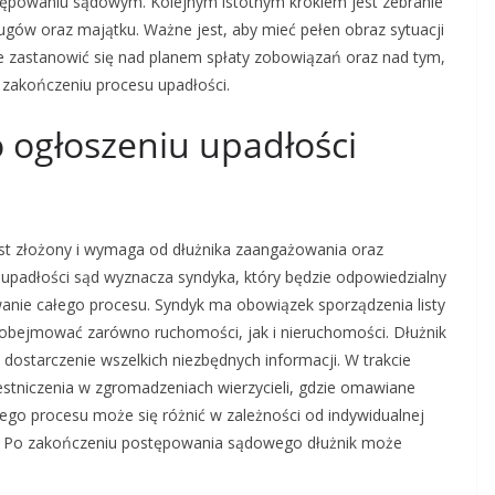
ępowaniu sądowym. Kolejnym istotnym krokiem jest zebranie
ugów oraz majątku. Ważne jest, aby mieć pełen obraz sytuacji
kże zastanowić się nad planem spłaty zobowiązań oraz nad tym,
zakończeniu procesu upadłości.
 ogłoszeniu upadłości
est złożony i wymaga od dłużnika zaangażowania oraz
 upadłości sąd wyznacza syndyka, który będzie odpowiedzialny
anie całego procesu. Syndyk ma obowiązek sporządzenia listy
e obejmować zarówno ruchomości, jak i nieruchomości. Dłużnik
dostarczenie wszelkich niezbędnych informacji. W trakcie
stniczenia w zgromadzeniach wierzycieli, gdzie omawiane
ego procesu może się różnić w zależności od indywidualnej
ieli. Po zakończeniu postępowania sądowego dłużnik może