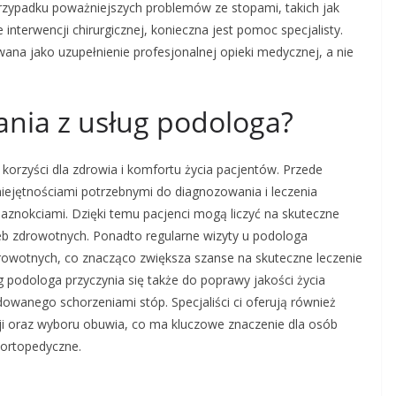
rzypadku poważniejszych problemów ze stopami, takich jak
nterwencji chirurgicznej, konieczna jest pomoc specjalisty.
ana jako uzupełnienie profesjonalnej opieki medycznej, a nie
tania z usług podologa?
 korzyści dla zdrowia i komfortu życia pacjentów. Przede
miejętnościami potrzebnymi do diagnozowania i leczenia
aznokciami. Dzięki temu pacjenci mogą liczyć na skuteczne
eb zdrowotnych. Ponadto regularne wizyty u podologa
wotnych, co znacząco zwiększa szanse na skuteczne leczenie
ug podologa przyczynia się także do poprawy jakości życia
wanego schorzeniami stóp. Specjaliści ci oferują również
ji oraz wyboru obuwia, co ma kluczowe znaczenie dla osób
 ortopedyczne.