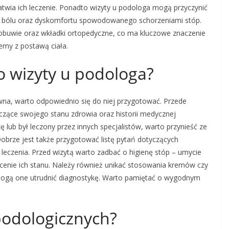
łatwia ich leczenie. Ponadto wizyty u podologa mogą przyczynić
ję bólu oraz dyskomfortu spowodowanego schorzeniami stóp.
obuwie oraz wkładki ortopedyczne, co ma kluczowe znaczenie
emy z postawą ciała.
o wizyty u podologa?
ywna, warto odpowiednio się do niej przygotować. Przede
czące swojego stanu zdrowia oraz historii medycznej
ę lub był leczony przez innych specjalistów, warto przynieść ze
brze jest także przygotować listę pytań dotyczących
leczenia. Przed wizytą warto zadbać o higienę stóp – umycie
ocenie ich stanu. Należy również unikać stosowania kremów czy
 mogą one utrudnić diagnostykę. Warto pamiętać o wygodnym
 podologicznych?