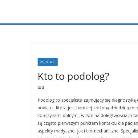
Przejdź
do
treści
ZDROWIE
Kto to podolog?
Podolog to specjalista zajmujący się diagnostyką
podiatrii, która jest bardziej złożoną dziedziną 
kończynami dolnymi, w tym na dolegliwościach tak
są często pierwszym punktem kontaktu dla pacje
aspekty medyczne, jak i biomechaniczne. Specjali