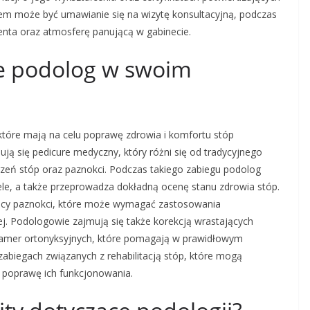
iem może być umawianie się na wizytę konsultacyjną, podczas
jenta oraz atmosferę panującą w gabinecie.
je podolog w swoim
które mają na celu poprawę zdrowia i komfortu stóp
ją się pedicure medyczny, który różni się od tradycyjnego
orzeń stóp oraz paznokci. Podczas takiego zabiegu podolog
le, a także przeprowadza dokładną ocenę stanu zdrowia stóp.
bicy paznokci, które może wymagać zastosowania
wej. Podologowie zajmują się także korekcją wrastających
klamer ortonyksyjnych, które pomagają w prawidłowym
abiegach związanych z rehabilitacją stóp, które mogą
 poprawę ich funkcjonowania.