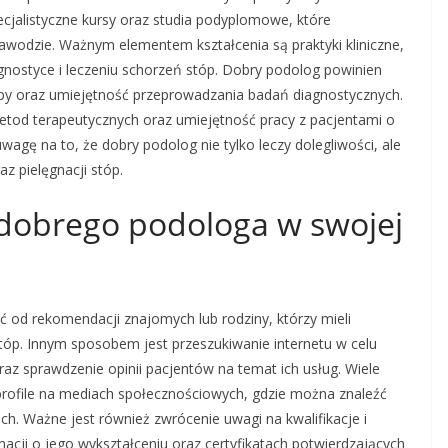
pecjalistyczne kursy oraz studia podyplomowe, które
wodzie. Ważnym elementem kształcenia są praktyki kliniczne,
gnostyce i leczeniu schorzeń stóp. Dobry podolog powinien
stopy oraz umiejętność przeprowadzania badań diagnostycznych.
tod terapeutycznych oraz umiejętność pracy z pacjentami o
agę na to, że dobry podolog nie tylko leczy dolegliwości, ale
az pielęgnacji stóp.
dobrego podologa w swojej
od rekomendacji znajomych lub rodziny, którzy mieli
óp. Innym sposobem jest przeszukiwanie internetu w celu
raz sprawdzenie opinii pacjentów na temat ich usług. Wiele
profile na mediach społecznościowych, gdzie można znaleźć
h. Ważne jest również zwrócenie uwagi na kwalifikacje i
acji o jego wykształceniu oraz certyfikatach potwierdzających