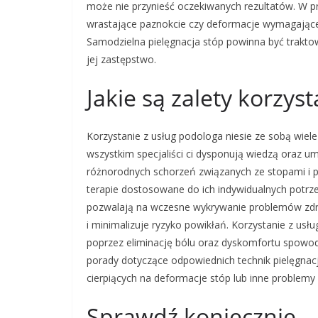
może nie przynieść oczekiwanych rezultatów. W p
wrastające paznokcie czy deformacje wymagające i
Samodzielna pielęgnacja stóp powinna być traktow
jej zastępstwo.
Jakie są zalety korzys
Korzystanie z usług podologa niesie ze sobą wiele
wszystkim specjaliści ci dysponują wiedzą oraz u
różnorodnych schorzeń związanych ze stopami i p
terapie dostosowane do ich indywidualnych potrz
pozwalają na wczesne wykrywanie problemów zdro
i minimalizuje ryzyko powikłań. Korzystanie z usł
poprzez eliminację bólu oraz dyskomfortu spowodo
porady dotyczące odpowiednich technik pielęgnac
cierpiących na deformacje stóp lub inne problemy
Sprawdź koniecznie