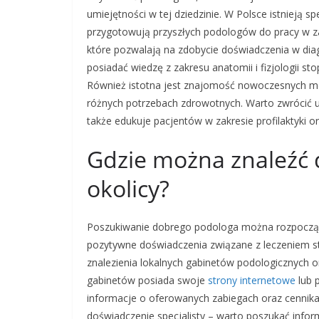
umiejętności w tej dziedzinie. W Polsce istnieją s
przygotowują przyszłych podologów do pracy w za
które pozwalają na zdobycie doświadczenia w dia
posiadać wiedzę z zakresu anatomii i fizjologii 
Również istotna jest znajomość nowoczesnych me
różnych potrzebach zdrowotnych. Warto zwrócić uw
także edukuje pacjentów w zakresie profilaktyki or
Gdzie można znaleźć 
okolicy?
Poszukiwanie dobrego podologa można rozpocząć 
pozytywne doświadczenia związane z leczeniem st
znalezienia lokalnych gabinetów podologicznych o
gabinetów posiada swoje
strony internetowe
lub 
informacje o oferowanych zabiegach oraz cennikac
doświadczenie specjalisty – warto poszukać inform