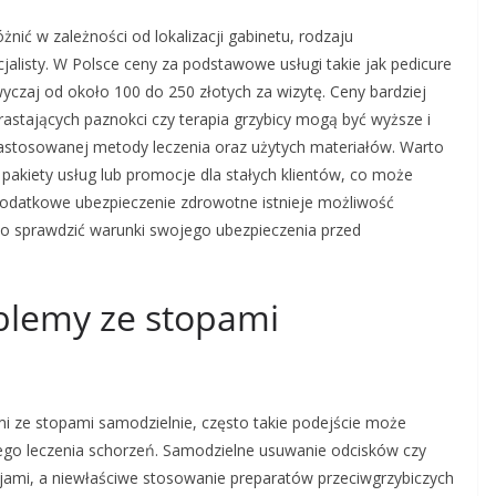
nić w zależności od lokalizacji gabinetu, rodzaju
listy. W Polsce ceny za podstawowe usługi takie jak pedicure
czaj od około 100 do 250 złotych za wizytę. Ceny bardziej
astających paznokci czy terapia grzybicy mogą być wyższe i
astosowanej metody leczenia oraz użytych materiałów. Warto
 pakiety usług lub promocje dla stałych klientów, co może
 dodatkowe ubezpieczenie zdrowotne istnieje możliwość
to sprawdzić warunki swojego ubezpieczenia przed
blemy ze stopami
mi ze stopami samodzielnie, często takie podejście może
wego leczenia schorzeń. Samodzielne usuwanie odcisków czy
jami, a niewłaściwe stosowanie preparatów przeciwgrzybiczych