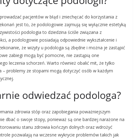
ity dotyczące podologii?
prowadzać pacjentów w błąd i zniechęcać do korzystania z
zekonań jest to, że podologowie zajmują się wyłącznie estetyką
ywistości podologia to dziedzina ściśle związana z
kci, a podologowie posiadają odpowiednie wykształcenie i
zekonanie, że wizyty u podologa są zbędne i można je zastąpić
owe zabiegi mogą być pomocne, nie zastąpią one
go leczenia schorzeń. Warto również obalić mit, że tylko
ga – problemy ze stopami mogą dotyczyć osób w każdym
zycznej.
arnie odwiedzać podologa?
zymania zdrowia stóp oraz zapobiegania poważniejszym
ie dbać o swoje stopy, ponieważ są one bardziej narażone na
torowaniu stanu zdrowia kończyn dolnych oraz wdrożyć
trole pozwalają na wczesne wykrycie problemów takich jak