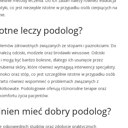
ednie metody leczenia. Do ich zadań należy również edukacja
ktyki, co jest niezwykle istotne w przypadku osób cierpiących na
ie.
otne leczy podolog?
blemów zdrowotnych związanych ze stopami i paznokciami. Do
 należą odciski, modzele oraz brodawki wirusowe. Odciski
i mogą być bardzo bolesne, dlatego ich usunięcie przez
bienia skóry, które również wymagają interwencji specjalisty.
nokci oraz stóp, co jest szczególnie istotne w przypadku osób
 Warto również wspomnieć o problemach związanych z
młotkowate. Podologowie oferują różnorodne terapie oraz
e komfortu życia pacjentów.
winien mieć dobry podolog?
e odpowiednich studiów oraz zdobycie praktycznych