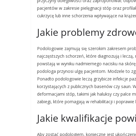
przyczyny dolegliwości oraz zaproponować odpowi
pacjentów w zakresie pielęgnacji stóp oraz profila
cukrzycę lub inne schorzenia wpływające na krążen
Jakie problemy zdrow
Podologowie zajmują się szerokim zakresem pro
najczęstszych schorzeń, które diagnozują i leczą,
powstają w wyniku nadmiernego nacisku na skórę 
podologa przynosi ulgę pacjentom. Modzele to zgru
Ponadto podologowie leczą grzybicze infekcje paz
korzystających z publicznych basenów czy saun.
deformacjami stóp, takimi jak haluksy czy palce 
zabiegi, które pomagają w rehabilitacji i poprawi
Jakie kwalifikacje po
Aby zostać podologiem, konieczne jest ukończeni