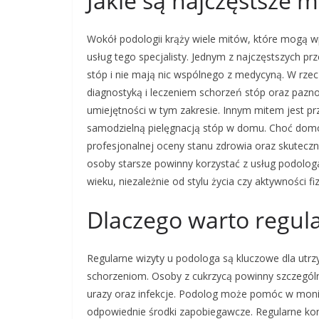
Jakie są najczęstsze m
Wokół podologii krąży wiele mitów, które mogą w
usług tego specjalisty. Jednym z najczęstszych pr
stóp i nie mają nic wspólnego z medycyną. W rzecz
diagnostyką i leczeniem schorzeń stóp oraz pazno
umiejętności w tym zakresie. Innym mitem jest pr
samodzielną pielęgnacją stóp w domu. Choć dom
profesjonalnej oceny stanu zdrowia oraz skuteczne
osoby starsze powinny korzystać z usług podolo
wieku, niezależnie od stylu życia czy aktywności fi
Dlaczego warto regul
Regularne wizyty u podologa są kluczowe dla utr
schorzeniom. Osoby z cukrzycą powinny szczególn
urazy oraz infekcje. Podolog może pomóc w moni
odpowiednie środki zapobiegawcze. Regularne kon