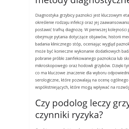
Diagnostyka grzybicy paznokci jest kluczowym et
określenie rodzaju infekcji oraz jej zaawansowa
postawić trafną diagnozę. W pierwszej kolejnośc
obejmuje pytania dotyczące objawów, historii med
badania klinicznego stóp, oceniając wygląd paznok
może być konieczne wykonanie dodatkowych badań
pobranie próbki zainfekowanego paznokcia lub skó
mikroskopowego oraz hodowli grzybów. Dzięki tym
co ma kluczowe znaczenie dla wyboru odpowiednie
serologiczne, które pozwalają na ocenę ogólnego
współistniejących, które mogą wpływać na rozwój 
Czy podolog leczy grzy
czynniki ryzyka?