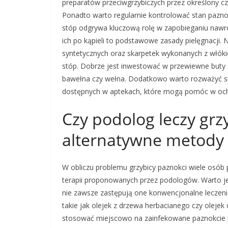
preparatów przeciwgrzybiczych przez określony cza
Ponadto warto regularnie kontrolować stan paznokc
stóp odgrywa kluczową rolę w zapobieganiu nawro
ich po kąpieli to podstawowe zasady pielęgnacji.
syntetycznych oraz skarpetek wykonanych z włóki
stóp. Dobrze jest inwestować w przewiewne buty o
bawełna czy wełna. Dodatkowo warto rozważyć st
dostępnych w aptekach, które mogą pomóc w och
Czy podolog leczy grzy
alternatywne metody 
W obliczu problemu grzybicy paznokci wiele osób
terapii proponowanych przez podologów. Warto j
nie zawsze zastępują one konwencjonalne leczenie
takie jak olejek z drzewa herbacianego czy olejek
stosować miejscowo na zainfekowane paznokcie p