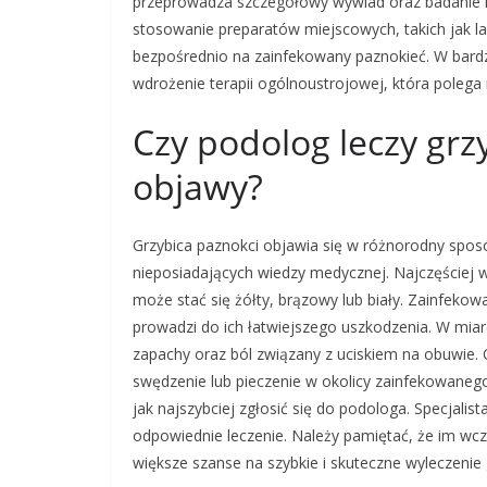
przeprowadza szczegółowy wywiad oraz badanie kl
stosowanie preparatów miejscowych, takich jak la
bezpośrednio na zainfekowany paznokieć. W bar
wdrożenie terapii ogólnoustrojowej, która poleg
Czy podolog leczy grzy
objawy?
Grzybica paznokci objawia się w różnorodny sposó
nieposiadających wiedzy medycznej. Najczęściej 
może stać się żółty, brązowy lub biały. Zainfekow
prowadzi do ich łatwiejszego uszkodzenia. W mia
zapachy oraz ból związany z uciskiem na obuwie. O
swędzenie lub pieczenie w okolicy zainfekowanego
jak najszybciej zgłosić się do podologa. Specjali
odpowiednie leczenie. Należy pamiętać, że im wcz
większe szanse na szybkie i skuteczne wyleczenie 