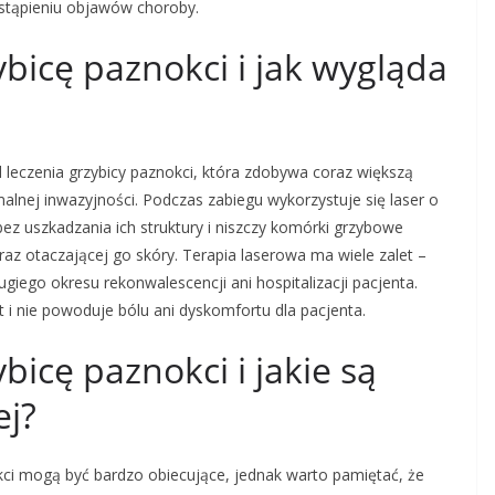
ustąpieniu objawów choroby.
ybicę paznokci i jak wygląda
leczenia grzybicy paznokci, która zdobywa coraz większą
alnej inwazyjności. Podczas zabiegu wykorzystuje się laser o
 bez uszkadzania ich struktury i niszczy komórki grzybowe
az otaczającej go skóry. Terapia laserowa ma wiele zalet –
giego okresu rekonwalescencji ani hospitalizacji pacjenta.
t i nie powoduje bólu ani dyskomfortu dla pacjenta.
bicę paznokci i jakie są
ej?
okci mogą być bardzo obiecujące, jednak warto pamiętać, że