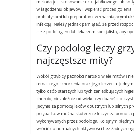
metodą jest stosowanie octu jabłkowego lub sod
w łagodzeniu objawów i wspierać proces gojenia. 
probiotykami lub preparatami wzmacniającymi uk
infekcją. Należy jednak pamiętać, że przed rozpoc
się z podologiem lub lekarzem specjalistą, aby up
Czy podolog leczy grzy
najczęstsze mity?
Wokół grzybicy paznokci narosło wiele mitów i n
temat tego schorzenia oraz jego leczenia. Jednym
tylko osób starszych lub tych zaniedbujących hig
chorobę niezależnie od wieku czy dbałości o czyst
jedynie za pomocą leków doustnych lub silnych pr
przypadków można skutecznie leczyć za pomocą 
wykonywanych przez podologa. Kolejnym błędnym 
wrócić do normalnych aktywności bez żadnych ogra