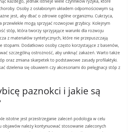
ąć każdego, jednak istnieje wiele czynników ryzyka, które
 choroby. Osoby z osłabionym układem odpornościowym są
ważne jest, aby dbać o zdrowie ogólne organizmu. Cukrzyca,
 przewlekłe mogą sprzyjać rozwojowi grzybicy. Kolejnym
ść stóp, która tworzy sprzyjające warunki dla rozwoju
za z materiałów syntetycznych, które nie przepuszczają
 ze stopami. Dodatkowo osoby często korzystające z basenów,
ować szczególną ostrożność, aby uniknąć zakażeń. Warto także
tóp oraz zmiana skarpetek to podstawowe zasady profilaktyki.
ć dzielenia się obuwiem czy akcesoriami do pielęgnacji stóp z
bicę paznokci i jakie są
?
le istotne jest przestrzeganie zaleceń podologa w celu
iu objawów należy kontynuować stosowanie zaleconych