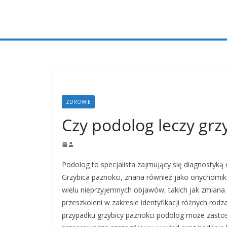
Przejdź
do
treści
ZDROWIE
Czy podolog leczy grz
Podolog to specjalista zajmujący się diagnostyką 
Grzybica paznokci, znana również jako onychom
wielu nieprzyjemnych objawów, takich jak zmiana 
przeszkoleni w zakresie identyfikacji różnych r
przypadku grzybicy paznokci podolog może zastos