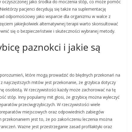
y oczyszczonej jako środka do moczenia stóp, co może pomóc
Niektórzy pacjenci decydują się także na suplementację
ład odpornościowy jako wsparcie dla organizmu w walce z
zęciem jakiejkolwiek alternatywnej terapii warto skonsultować
ewnić się o bezpieczeństwie i skuteczności wybranej metody.
bicę paznokci i jakie są
ieporozumień, które mogą prowadzić do błędnych przekonań na
 z najczęstszych mitów jest przekonanie, że grzybica dotyczy
ienę osobistą. W rzeczywistości każdy może zachorować na tę
ość stóp. Inny popularny mit głosi, że grzybicę można wyleczyć
eparatów przeciwgrzybiczych. W rzeczywistości wiele
preparatów miejscowych oraz odpowiednich zabiegów
przekonaniem jest to, że po zakończeniu leczenia można
niczeń. Ważne jest przestrzeganie zasad profilaktyki oraz