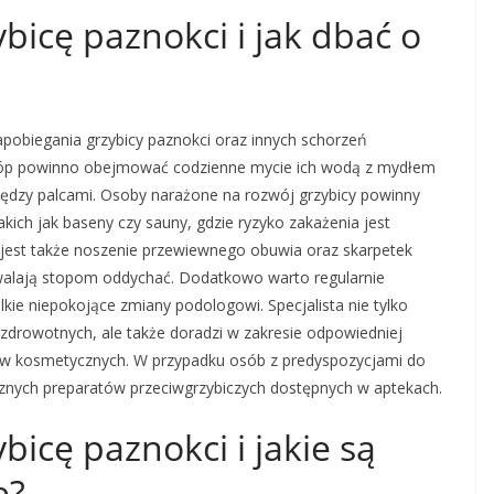
bicę paznokci i jak dbać o
apobiegania grzybicy paznokci oraz innych schorzeń
stóp powinno obejmować codzienne mycie ich wodą z mydłem
między palcami. Osoby narażone na rozwój grzybicy powinny
kich jak baseny czy sauny, gdzie ryzyko zakażenia jest
jest także noszenie przewiewnego obuwia oraz skarpetek
walają stopom oddychać. Dodatkowo warto regularnie
kie niepokojące zmiany podologowi. Specjalista nie tylko
rowotnych, ale także doradzi w zakresie odpowiedniej
tów kosmetycznych. W przypadku osób z predyspozycjami do
ycznych preparatów przeciwgrzybiczych dostępnych w aptekach.
bicę paznokci i jakie są
e?