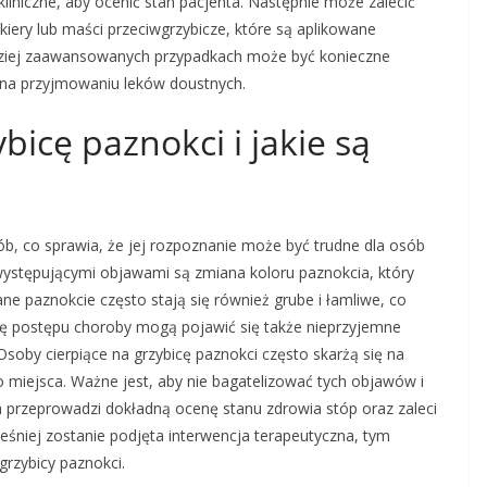
iniczne, aby ocenić stan pacjenta. Następnie może zalecić
kiery lub maści przeciwgrzybicze, które są aplikowane
dziej zaawansowanych przypadkach może być konieczne
a na przyjmowaniu leków doustnych.
bicę paznokci i jakie są
b, co sprawia, że jej rozpoznanie może być trudne dla osób
występującymi objawami są zmiana koloru paznokcia, który
ane paznokcie często stają się również grube i łamliwe, co
rę postępu choroby mogą pojawić się także nieprzyjemne
soby cierpiące na grzybicę paznokci często skarżą się na
 miejsca. Ważne jest, aby nie bagatelizować tych objawów i
sta przeprowadzi dokładną ocenę stanu zdrowia stóp oraz zaleci
eśniej zostanie podjęta interwencja terapeutyczna, tym
grzybicy paznokci.