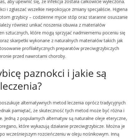
s, aby upewnić się, że infekcja została całkowicie wyleczona.
i i zgłaszać wszelkie niepokojące zmiany specjaliście. Higiena
tom grzybicy – codzienne mycie stóp oraz staranne osuszanie
 Należy również unikać noszenia obuwia z materiałów
en sztucznych, które mogą sprzyjać nadmiernemu poceniu się
raz skarpetki wykonane z naturalnych materiałów takich jak
osowanie profilaktycznych preparatów przeciwgrzybiczych
ronie przed nawrotami choroby.
bicę paznokci i jakie są
leczenia?
 poszukuje alternatywnych metod leczenia oprócz tradycyjnych
ednak pamiętać, że skuteczność tych metod może być różna i
. Jedną z popularnych alternatyw są naturalne oleje eteryczne,
 oregano, które wykazują działanie przeciwgrzybicze. Można je
o wcześniejszym rozcieńczeniu w oleju nośnikowym. Inną