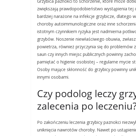
Grzybica paznokci to schorzenie, które może dotkn
zwiększają prawdopodobieństwo wystąpienia tej
bardziej narażone na infekcje grzybicze, dlatego 
choroby autoimmunologiczne oraz inne schorzenia
istotnym czynnikiem ryzyka jest nadmierna potliwo
grzybów. Noszenie niewłaściwego obuwia, zwłaszc
powietrza, również przyczynia się do problemów
saun czy innych miejsc publicznych powinny zach
pamiętać o higienie osobistej – regularne mycie s
Osoby mające skłonność do grzybicy powinny unika
innymi osobami.
Czy podolog leczy grzy
zalecenia po leczeniu
Po zakończeniu leczenia grzybicy paznokci niezwyk
uniknięcia nawrotów choroby. Nawet po ustąpien