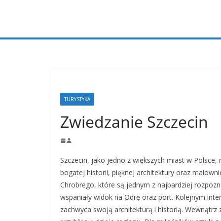
Przejdź
do
treści
TURYSTYKA
Zwiedzanie Szczecin
Szczecin, jako jedno z większych miast w Polsce,
bogatej historii, pięknej architektury oraz malo
Chrobrego, które są jednym z najbardziej rozpozn
wspaniały widok na Odrę oraz port. Kolejnym int
zachwyca swoją architekturą i historią. Wewnątr