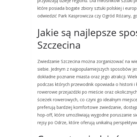
przybliżają dzieje regionu. Dla miłośników sztuk
które posiada bogate zbiory sztuki polskiej i europ
odwiedzić Park Kasprowicza czy Ogród Różany, gd
Jakie są najlepsze sp
Szczecina
Zwiedzanie Szczecina można zorganizować na wiel
siebie. Jednym z najpopularniejszych sposobów jes
dokładne poznanie miasta oraz jego atrakcji. Wie
podczas których przewodnik opowiada o historii i 
rowerowe przejażdżki po mieście oraz okolicznych
ścieżek rowerowych, co czyni go idealnym miejsc
preferują bardziej komfortowe zwiedzanie, dostę
hop-off, które umożliwiają wygodne poruszanie s
rejsy po Odrze, które oferują unikalną perspektywę