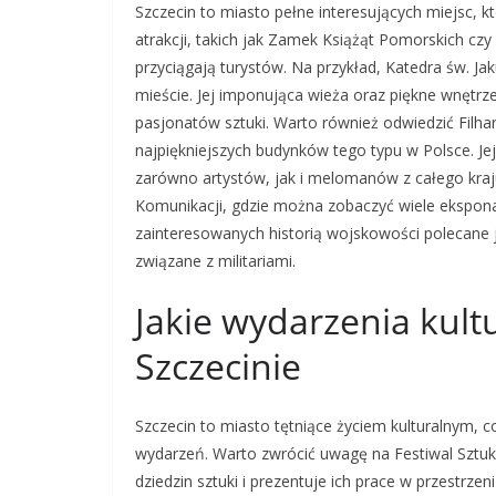
Szczecin to miasto pełne interesujących miejsc, 
atrakcji, takich jak Zamek Książąt Pomorskich czy
przyciągają turystów. Na przykład, Katedra św. J
mieście. Jej imponująca wieża oraz piękne wnętrze
pasjonatów sztuki. Warto również odwiedzić Filha
najpiękniejszych budynków tego typu w Polsce. Je
zarówno artystów, jak i melomanów z całego kra
Komunikacji, gdzie można zobaczyć wiele eksponat
zainteresowanych historią wojskowości polecane 
związane z militariami.
Jakie wydarzenia kult
Szczecinie
Szczecin to miasto tętniące życiem kulturalnym, co
wydarzeń. Warto zwrócić uwagę na Festiwal Sztuki
dziedzin sztuki i prezentuje ich prace w przestrz