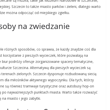
i polecane są muzea, takie jak Muzeum Narodowe w Szczecinie,
ejskiej. Szczecin to także miasto parków i zieleni, dlatego warto
zie można odpocząć od miejskiego zgiełku.
osoby na zwiedzanie
e różnych sposobów, co sprawia, że każdy znajdzie coś dla
t korzystanie z pieszych wycieczek, które pozwalają na
le biur podróży oferuje zorganizowane spacery tematyczne,
kulturze Szczecina. Alternatywą dla pieszych wycieczek są
 terenach zielonych. Szczecin dysponuje rozbudowaną siecią
em dla miłośników aktywnego wypoczynku. Dla tych, którzy
pne są również tramwaje turystyczne oraz autobusy hop-on
ię po najważniejszych punktach miasta. Warto także rozważyć
 na miasto i jego zabytki.