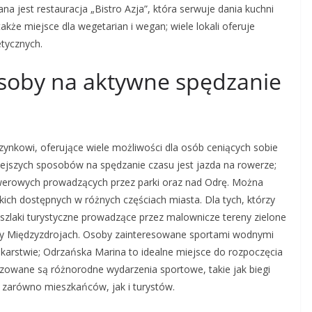
a jest restauracja „Bistro Azja”, która serwuje dania kuchni
kże miejsce dla wegetarian i wegan; wiele lokali oferuje
tycznych.
posoby na aktywne spędzanie
ynkowi, oferujące wiele możliwości dla osób ceniących sobie
iejszych sposobów na spędzanie czasu jest jazda na rowerze;
werowych prowadzących przez parki oraz nad Odrę. Można
ich dostępnych w różnych częściach miasta. Dla tych, którzy
ne szlaki turystyczne prowadzące przez malownicze tereny zielone
czy Międzyzdrojach. Osoby zainteresowane sportami wodnymi
karstwie; Odrzańska Marina to idealne miejsce do rozpoczęcia
owane są różnorodne wydarzenia sportowe, takie jak biegi
 zarówno mieszkańców, jak i turystów.