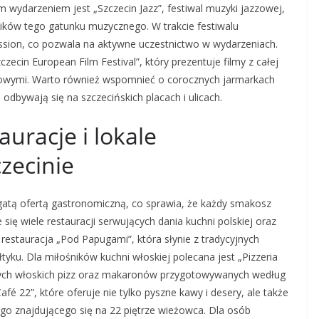
wydarzeniem jest „Szczecin Jazz”, festiwal muzyki jazzowej,
ników tego gatunku muzycznego. W trakcie festiwalu
ssion, co pozwala na aktywne uczestnictwo w wydarzeniach.
zecin European Film Festival”, który prezentuje filmy z całej
lmowymi. Warto również wspomnieć o corocznych jarmarkach
odbywają się na szczecińskich placach i ulicach.
auracje i lokale
zecinie
ogatą ofertą gastronomiczną, co sprawia, że każdy smakosz
 się wiele restauracji serwujących dania kuchni polskiej oraz
 restauracja „Pod Papugami”, która słynie z tradycyjnych
yku. Dla miłośników kuchni włoskiej polecana jest „Pizzeria
ych włoskich pizz oraz makaronów przygotowywanych według
fé 22”, które oferuje nie tylko pyszne kawy i desery, ale także
go znajdującego się na 22 piętrze wieżowca. Dla osób