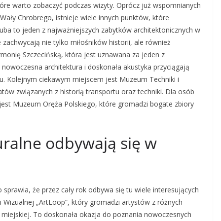
które warto zobaczyć podczas wizyty. Oprócz już wspomnianych
 Wały Chrobrego, istnieje wiele innych punktów, które
akuba to jeden z najważniejszych zabytków architektonicznych w
 zachwycają nie tylko miłośników historii, ale również
rmonię Szczecińską, która jest uznawana za jeden z
j nowoczesna architektura i doskonała akustyka przyciągają
ju. Kolejnym ciekawym miejscem jest Muzeum Techniki i
ów związanych z historią transportu oraz techniki. Dla osób
jest Muzeum Oręża Polskiego, które gromadzi bogate zbiory
uralne odbywają się w
 sprawia, że przez cały rok odbywa się tu wiele interesujących
 Wizualnej „ArtLoop”, który gromadzi artystów z różnych
eni miejskiej. To doskonała okazja do poznania nowoczesnych