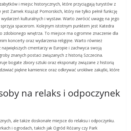
 zabytków i miejsc historycznych, które przyciągają turystów z
jest Zamek Książąt Pomorskich, który nie tylko pełnił funkcję
lu wydarzeń kulturalnych i wystaw. Warto zwrócić uwagę na jego
ry sprzyja spacerom. Kolejnym istotnym punktem jest Katedra
ato zdobionego wnętrza. To miejsce ma ogromne znaczenie dla
nim koncerty oraz wydarzenia religijne. Warto również
 z największych cmentarzy w Europie i zachwyca swoją
e groby znanych postaci związanych z historią Szczecina.
e bogate zbiory sztuki oraz eksponaty związane z historią
ziwiać piękne kamienice oraz odkrywać urokliwe zakątki, które
osoby na relaks i odpoczynek
ycznych, ale także doskonałe miejsce do relaksu i odpoczynku.
rkach i ogrodach, takich jak Ogród Różany czy Park