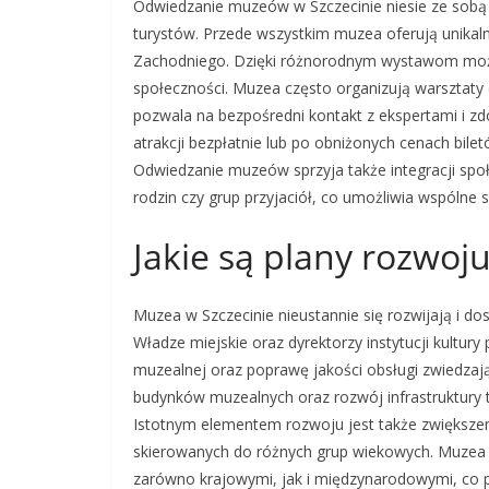
Odwiedzanie muzeów w Szczecinie niesie ze sobą 
turystów. Przede wszystkim muzea oferują unikaln
Zachodniego. Dzięki różnorodnym wystawom można z
społeczności. Muzea często organizują warsztaty 
pozwala na bezpośredni kontakt z ekspertami i zd
atrakcji bezpłatnie lub po obniżonych cenach bile
Odwiedzanie muzeów sprzyja także integracji społ
rodzin czy grup przyjaciół, co umożliwia wspólne 
Jakie są plany rozwo
Muzea w Szczecinie nieustannie się rozwijają i d
Władze miejskie oraz dyrektorzy instytucji kultur
muzealnej oraz poprawę jakości obsługi zwiedzaj
budynków muzealnych oraz rozwój infrastruktury to
Istotnym elementem rozwoju jest także zwiększe
skierowanych do różnych grup wiekowych. Muzea p
zarówno krajowymi, jak i międzynarodowymi, co 