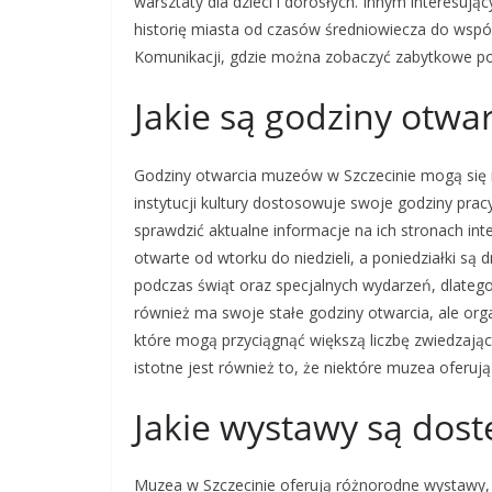
warsztaty dla dzieci i dorosłych. Innym interesuj
historię miasta od czasów średniowiecza do wsp
Komunikacji, gdzie można zobaczyć zabytkowe poja
Jakie są godziny otwa
Godziny otwarcia muzeów w Szczecinie mogą się r
instytucji kultury dostosowuje swoje godziny pra
sprawdzić aktualne informacje na ich stronach i
otwarte od wtorku do niedzieli, a poniedziałki s
podczas świąt oraz specjalnych wydarzeń, dlateg
również ma swoje stałe godziny otwarcia, ale o
które mogą przyciągnąć większą liczbę zwiedzający
istotne jest również to, że niektóre muzea oferują
Jakie wystawy są dos
Muzea w Szczecinie oferują różnorodne wystawy,