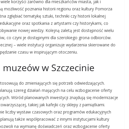
wiele korzyści zarówno dla mieszkańców miasta, jak i
ą możliwość poznania historii regionu oraz kultury Pomorza
głębiać tematykę sztuki, techniki czy historii lokalnej
edukacyjne oraz spotkania z artystami czy historykami, co
obywanie nowej wiedzy. Kolejną zaletą jest dostępność wielu
tów, co czyni je dostępnymi dla szerokiego grona odbiorców.
ecznej – wiele instytucji organizuje wydarzenia skierowane do
spędzanie czasu w inspirującym otoczeniu.
ju muzeów w Szczecinie
ostosowują do zmieniających się potrzeb odwiedzających.
y planują szereg działań mających na celu wzbogacenie oferty
ących. Wśród planowanych inwestycji znajdują się modernizacje
warzyszącej, takiej jak kafejki czy sklepy z pamiątkami.
nie liczby wystaw czasowych oraz programów edukacyjnych
lanują także współpracować z innymi instytucjami kultury
pozwoli na wymianę doświadczeń oraz wzbogacenie oferty