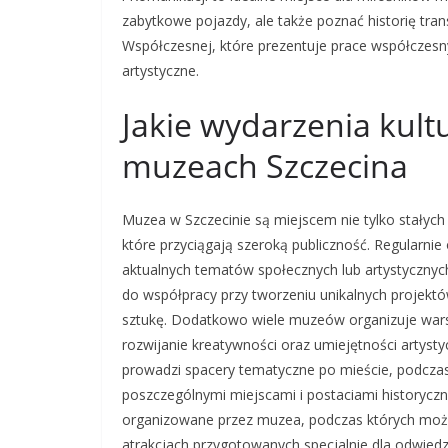
zabytkowe pojazdy, ale także poznać historię tr
Współczesnej, które prezentuje prace współczesn
artystyczne.
Jakie wydarzenia kult
muzeach Szczecina
Muzea w Szczecinie są miejscem nie tylko stałych
które przyciągają szeroką publiczność. Regularn
aktualnych tematów społecznych lub artystyczny
do współpracy przy tworzeniu unikalnych projekt
sztukę. Dodatkowo wiele muzeów organizuje warszt
rozwijanie kreatywności oraz umiejętności artyst
prowadzi spacery tematyczne po mieście, podczas
poszczególnymi miejscami i postaciami historyczn
organizowane przez muzea, podczas których można
atrakcjach przygotowanych specjalnie dla odwiedz