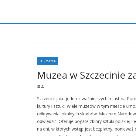
Przejdź
do
treści
TURYSTYKA
Muzea w Szczecinie z
Szczecin, jako jedno z ważniejszych miast na P
kultury i sztuki. Wiele muzeów w tym mieście umo
odkrywania lokalnych skarbów. Muzeum Narodowe w
odwiedzić. Oferuje bogate zbiory sztuki polskiej 
na dni, w których wstęp jest bezpłatny, poniewa