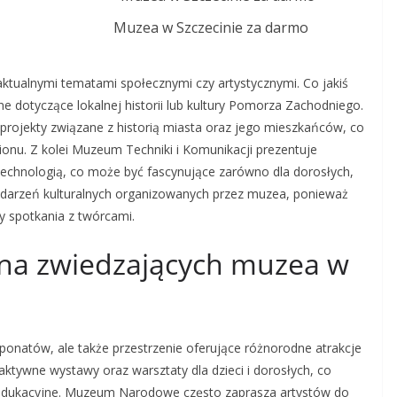
Muzea w Szczecinie za darmo
ktualnymi tematami społecznymi czy artystycznymi. Co jakiś
 dotyczące lokalnej historii lub kultury Pomorza Zachodniego.
projekty związane z historią miasta oraz jego mieszkańców, co
ionu. Z kolei Muzeum Techniki i Komunikacji prezentuje
technologią, co może być fascynujące zarówno dla dorosłych,
z wydarzeń kulturalnych organizowanych przez muzea, ponieważ
y spotkania z twórcami.
ą na zwiedzających muzea w
sponatów, ale także przestrzenie oferujące różnorodne atrakcje
eraktywne wystawy oraz warsztaty dla dzieci i dorosłych, co
e i edukacyjne. Muzeum Narodowe często zaprasza artystów do