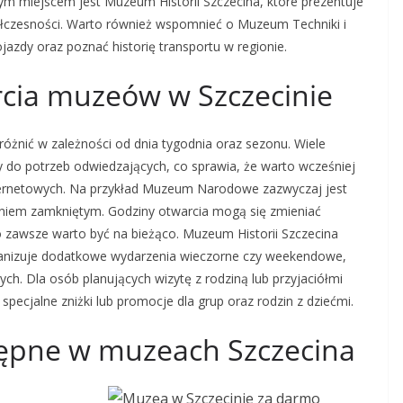
ącym miejscem jest Muzeum Historii Szczecina, które prezentuje
ółczesności. Warto również wspomnieć o Muzeum Techniki i
zdy oraz poznać historię transportu w regionie.
rcia muzeów w Szczecinie
óżnić w zależności od dnia tygodnia oraz sezonu. Wiele
cy do potrzeb odwiedzających, co sprawia, że warto wcześniej
nternetowych. Na przykład Muzeum Narodowe zazwyczaj jest
ą dniem zamkniętym. Godziny otwarcia mogą się zmieniać
o zawsze warto być na bieżąco. Muzeum Historii Szczecina
rganizuje dodatkowe wydarzenia wieczorne czy weekendowe,
ch. Dla osób planujących wizytę z rodziną lub przyjaciółmi
 specjalne zniżki lub promocje dla grup oraz rodzin z dziećmi.
tępne w muzeach Szczecina