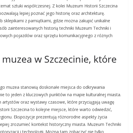
emat sztuki współczesnej. Z kolei Muzeum Historii Szczecina
ozwalają lepiej poznać jego historię oraz architekturę.
 sklepikami z pamiątkami, gdzie można zakupić unikalne
sób zainteresowanych historią techniki Muzeum Techniki i
kowych pojazdów oraz sprzętu komunikacyjnego z różnych
e muzea w Szczecinie, które
a jego muzea stanowią doskonałe miejsca do odkrywania
 to jeden z kluczowych punktów na mapie kulturalnej miasta.
ch artystów oraz wystawy czasowe, które przyciągają uwagę
orii Szczecina to kolejne miejsce, które warto odwiedzić,
 regionu. Ekspozycje prezentują różnorodne aspekty życia
epiej zrozumieć kontekst historyczny miasta. Muzeum Techniki
otoryzacji i technologii. Można tam zobaczyć nie tylko