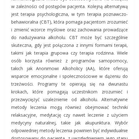
w zależności od postępów pacjenta. Kolejną alternatywą
jest terapia psychologiczna, w tym terapia poznawczo-
behawioralna (CBT), która pomaga pacjentom zrozumieć
i zmienić wzorce myślowe oraz zachowania prowadzące
do nadużywania alkoholu. CBT może być szczególnie
skuteczna, gdy jest połączona z innymi formami terapii,
takimi jak terapia grupowa czy terapia rodzinna. Wiele
osób korzysta również z programów samopomocy,
takich jak Anonimowi Alkoholicy (AA), które oferują
wsparcie emocjonalne i społecznościowe w dążeniu do
trzeźwości. Programy te opierają się na dwunastu
krokach, które pomagają uczestnikom zrozumieć i
przezwyciężyć uzależnienie od alkoholu. Alternatywne
metody leczenia mogą również obejmować techniki
relaksacyjne, medytację czy nawet leczenie z użyciem
medycyny naturalnej, takie jak akupunktura. Wybór
odpowiedniej metody leczenia powinien być indywidualnie
dostosowany do pacjenta, z uwzględnieniem jego stanu