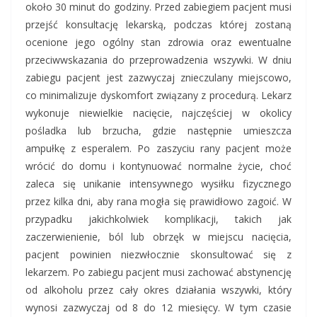
około 30 minut do godziny. Przed zabiegiem pacjent musi
przejść konsultację lekarską, podczas której zostaną
ocenione jego ogólny stan zdrowia oraz ewentualne
przeciwwskazania do przeprowadzenia wszywki. W dniu
zabiegu pacjent jest zazwyczaj znieczulany miejscowo,
co minimalizuje dyskomfort związany z procedurą. Lekarz
wykonuje niewielkie nacięcie, najczęściej w okolicy
pośladka lub brzucha, gdzie następnie umieszcza
ampułkę z esperalem. Po zaszyciu rany pacjent może
wrócić do domu i kontynuować normalne życie, choć
zaleca się unikanie intensywnego wysiłku fizycznego
przez kilka dni, aby rana mogła się prawidłowo zagoić. W
przypadku jakichkolwiek komplikacji, takich jak
zaczerwienienie, ból lub obrzęk w miejscu nacięcia,
pacjent powinien niezwłocznie skonsultować się z
lekarzem. Po zabiegu pacjent musi zachować abstynencję
od alkoholu przez cały okres działania wszywki, który
wynosi zazwyczaj od 8 do 12 miesięcy. W tym czasie