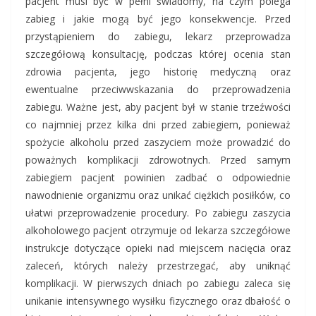
pacjent musi być w pełni świadomy, na czym polega
zabieg i jakie mogą być jego konsekwencje. Przed
przystąpieniem do zabiegu, lekarz przeprowadza
szczegółową konsultację, podczas której ocenia stan
zdrowia pacjenta, jego historię medyczną oraz
ewentualne przeciwwskazania do przeprowadzenia
zabiegu. Ważne jest, aby pacjent był w stanie trzeźwości
co najmniej przez kilka dni przed zabiegiem, ponieważ
spożycie alkoholu przed zaszyciem może prowadzić do
poważnych komplikacji zdrowotnych. Przed samym
zabiegiem pacjent powinien zadbać o odpowiednie
nawodnienie organizmu oraz unikać ciężkich posiłków, co
ułatwi przeprowadzenie procedury. Po zabiegu zaszycia
alkoholowego pacjent otrzymuje od lekarza szczegółowe
instrukcje dotyczące opieki nad miejscem nacięcia oraz
zaleceń, których należy przestrzegać, aby uniknąć
komplikacji. W pierwszych dniach po zabiegu zaleca się
unikanie intensywnego wysiłku fizycznego oraz dbałość o