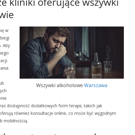
e kliniki oferujące wszywki
wie
się w
biegi
. Aby
kiego
cji.
wania
ub
Wszywki alkoholowe
Warszawa
cych
enie
z dostępność dodatkowych form terapii, takich jak
i oferują również konsultacje online, co może być wygodnym
b mobilnością.