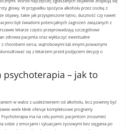
ocznymi. Wśród najczęściej zgłaszanych objawów znajdują się
wroty głowy. W przypadku spożycia alkoholu przez osobę z
 objawy, takie jak przyspieszone tętno, duszność czy nawet
pacjenci byli świadomi potencjalnych zagrożeń związanych z
 Warszawie lekarze często przeprowadzają szczegółowe
tan zdrowia pacjenta oraz wykluczyć ewentualne
 z chorobami serca, wątrobowymi lub innymi poważnymi
skonsultować się z lekarzem przed podjęciem decyzji o
psychoterapia – jak to
niem w walce z uzależnieniem od alkoholu, lecz powinny być
awie wiele klinik oferuje kompleksowe programy
a. Psychoterapia ma na celu pomóc pacjentom zrozumieć
nia sobie z emocjami i sytuacjami życiowymi bez sięgania po