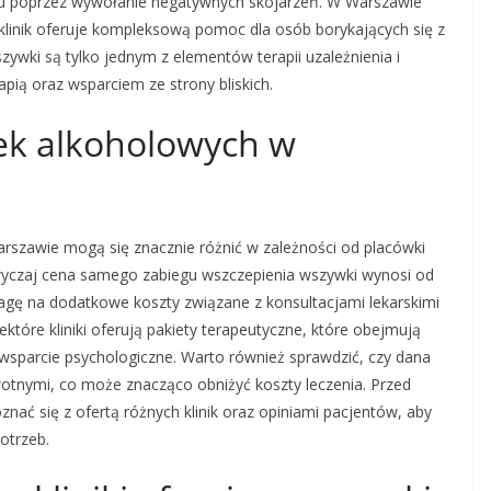
olu poprzez wywołanie negatywnych skojarzeń. W Warszawie
 klinik oferuje kompleksową pomoc dla osób borykających się z
wki są tylko jednym z elementów terapii uzależnienia i
ią oraz wsparciem ze strony bliskich.
wek alkoholowych w
szawie mogą się znacznie różnić w zależności od placówki
yczaj cena samego zabiegu wszczepienia wszywki wynosi od
uwagę na dodatkowe koszty związane z konsultacjami lekarskimi
tóre kliniki oferują pakiety terapeutyczne, które obejmują
wsparcie psychologiczne. Warto również sprawdzić, czy dana
otnymi, co może znacząco obniżyć koszty leczenia. Przed
nać się z ofertą różnych klinik oraz opiniami pacjentów, aby
otrzeb.