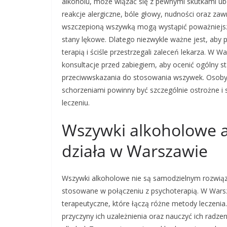
alkoholu, może wiązać się z pewnymi skutkami ub
reakcje alergiczne, bóle głowy, nudności oraz za
wszczepioną wszywką mogą wystąpić poważniejsze
stany lękowe. Dlatego niezwykle ważne jest, aby 
terapią i ściśle przestrzegali zaleceń lekarza. W
konsultacje przed zabiegiem, aby ocenić ogólny s
przeciwwskazania do stosowania wszywek. Osoby
schorzeniami powinny być szczególnie ostrożne i 
leczeniu.
Wszywki alkoholowe a 
działa w Warszawie
Wszywki alkoholowe nie są samodzielnym rozwiąza
stosowane w połączeniu z psychoterapią. W Warsz
terapeutyczne, które łączą różne metody leczeni
przyczyny ich uzależnienia oraz nauczyć ich radze