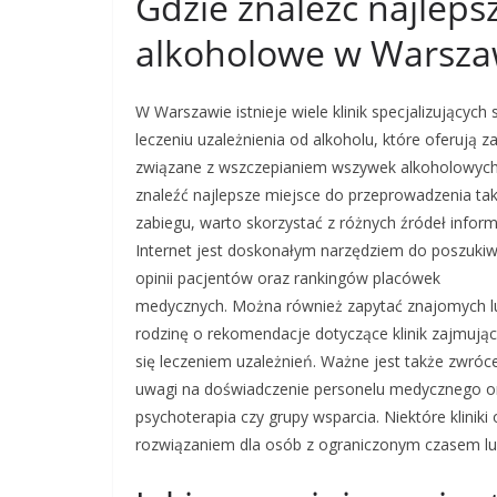
Gdzie znaleźć najlepsz
alkoholowe w Warsza
W Warszawie istnieje wiele klinik specjalizujących 
leczeniu uzależnienia od alkoholu, które oferują za
związane z wszczepianiem wszywek alkoholowych
znaleźć najlepsze miejsce do przeprowadzenia ta
zabiegu, warto skorzystać z różnych źródeł informa
Internet jest doskonałym narzędziem do poszuki
opinii pacjentów oraz rankingów placówek
medycznych. Można również zapytać znajomych l
rodzinę o rekomendacje dotyczące klinik zajmują
się leczeniem uzależnień. Ważne jest także zwróc
uwagi na doświadczenie personelu medycznego ora
psychoterapia czy grupy wsparcia. Niektóre klinik
rozwiązaniem dla osób z ograniczonym czasem lu