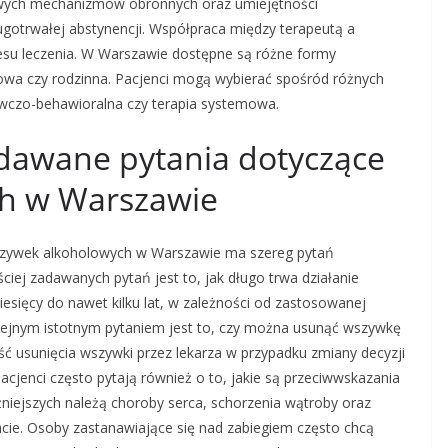
owych mechanizmów obronnych oraz umiejętności
długotrwałej abstynencji. Współpraca między terapeutą a
esu leczenia. W Warszawie dostępne są różne formy
upowa czy rodzinna. Pacjenci mogą wybierać spośród różnych
nawczo-behawioralna czy terapia systemowa.
zadawane pytania dotyczące
h w Warszawie
wszywek alkoholowych w Warszawie ma szereg pytań
ściej zadawanych pytań jest to, jak długo trwa działanie
iesięcy do nawet kilku lat, w zależności od zastosowanej
lejnym istotnym pytaniem jest to, czy można usunąć wszywkę
ość usunięcia wszywki przez lekarza w przypadku zmiany decyzji
acjenci często pytają również o to, jakie są przeciwwskazania
iejszych należą choroby serca, schorzenia wątroby oraz
acie. Osoby zastanawiające się nad zabiegiem często chcą