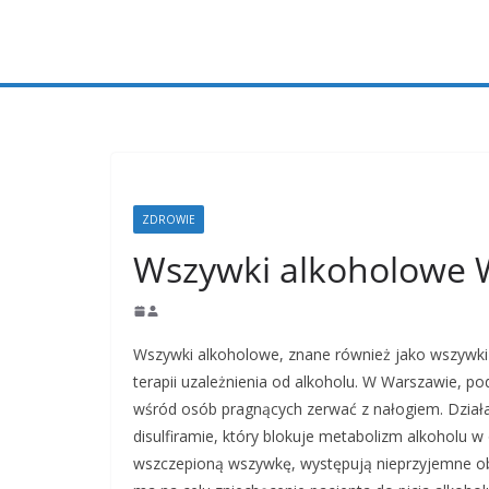
Przejdź
do
treści
ZDROWIE
Wszywki alkoholowe
Wszywki alkoholowe, znane również jako wszywki 
terapii uzależnienia od alkoholu. W Warszawie, po
wśród osób pragnących zerwać z nałogiem. Działan
disulfiramie, który blokuje metabolizm alkoholu 
wszczepioną wszywkę, występują nieprzyjemne obj