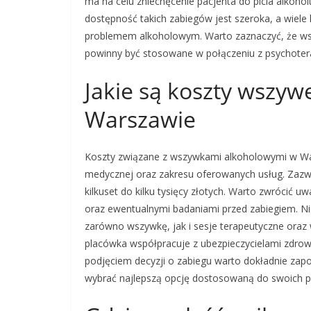
ma na celu zniechęcenie pacjenta do picia alkoh
dostępność takich zabiegów jest szeroka, a wiele
problemem alkoholowym. Warto zaznaczyć, że wszy
powinny być stosowane w połączeniu z psychoterap
Jakie są koszty wszy
Warszawie
Koszty związane z wszywkami alkoholowymi w War
medycznej oraz zakresu oferowanych usług. Zazw
kilkuset do kilku tysięcy złotych. Warto zwrócić 
oraz ewentualnymi badaniami przed zabiegiem. Niek
zarówno wszywkę, jak i sesje terapeutyczne oraz 
placówka współpracuje z ubezpieczycielami zdrow
podjęciem decyzji o zabiegu warto dokładnie zapoz
wybrać najlepszą opcję dostosowaną do swoich p