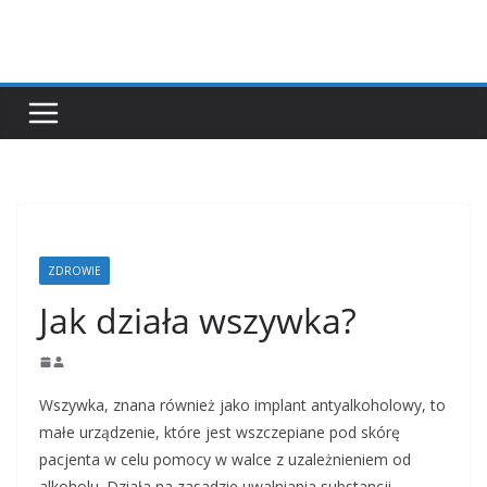
Przejdź
do
treści
ZDROWIE
Jak działa wszywka?
Wszywka, znana również jako implant antyalkoholowy, to
małe urządzenie, które jest wszczepiane pod skórę
pacjenta w celu pomocy w walce z uzależnieniem od
alkoholu. Działa na zasadzie uwalniania substancji