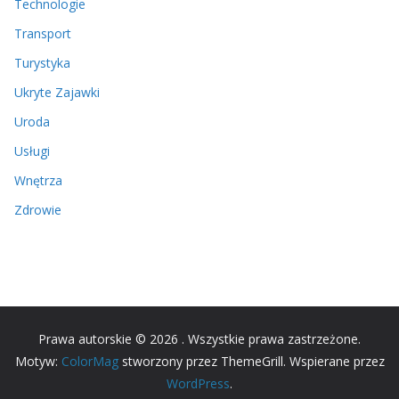
Technologie
Transport
Turystyka
Ukryte Zajawki
Uroda
Usługi
Wnętrza
Zdrowie
Prawa autorskie © 2026
. Wszystkie prawa zastrzeżone.
Motyw:
ColorMag
stworzony przez ThemeGrill. Wspierane przez
WordPress
.