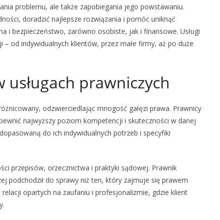
ązania problemu, ale także zapobiegania jego powstawaniu.
dności, doradzić najlepsze rozwiązania i pomóc uniknąć
 i bezpieczeństwo, zarówno osobiste, jak i finansowe. Usługi
ji – od indywidualnych klientów, przez małe firmy, aż po duże
 w usługach prawniczych
 zróżnicowany, odzwierciedlając mnogość gałęzi prawa. Prawnicy
zapewnić najwyższy poziom kompetencji i skuteczności w danej
 dopasowaną do ich indywidualnych potrzeb i specyfiki
ci przepisów, orzecznictwa i praktyki sądowej. Prawnik
zej podchodził do sprawy niż ten, który zajmuje się prawem
acji opartych na zaufaniu i profesjonalizmie, gdzie klient
y.