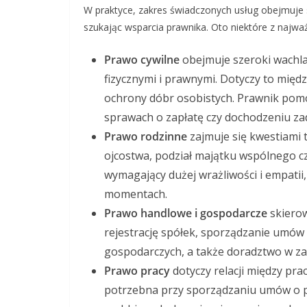
W praktyce, zakres świadczonych usług obejmuje
szukając wsparcia prawnika. Oto niektóre z najważ
Prawo cywilne
obejmuje szeroki wachla
fizycznymi i prawnymi. Dotyczy to mię
ochrony dóbr osobistych. Prawnik pomo
sprawach o zapłatę czy dochodzeniu za
Prawo rodzinne
zajmuje się kwestiami t
ojcostwa, podział majątku wspólnego cz
wymagający dużej wrażliwości i empatii
momentach.
Prawo handlowe i gospodarcze
skierow
rejestrację spółek, sporządzanie umów
gospodarczych, a także doradztwo w zakr
Prawo pracy
dotyczy relacji między p
potrzebna przy sporządzaniu umów o p