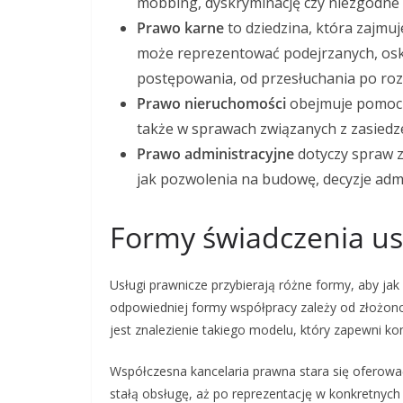
mobbing, dyskryminację czy niezgodne
Prawo karne
to dziedzina, która zajmu
może reprezentować podejrzanych, os
postępowania, od przesłuchania po ro
Prawo nieruchomości
obejmuje pomoc w
także w sprawach związanych z zasiedz
Prawo administracyjne
dotyczy spraw z
jak pozwolenia na budowę, decyzje adm
Formy świadczenia us
Usługi prawnicze przybierają różne formy, aby jak
odpowiedniej formy współpracy zależy od złożonośc
jest znalezienie takiego modelu, który zapewni ko
Współczesna kancelaria prawna stara się oferować
stałą obsługę, aż po reprezentację w konkretnych