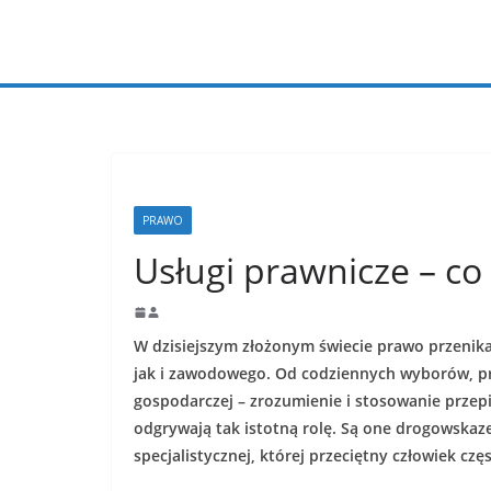
Przejdź
do
treści
PRAWO
Usługi prawnicze – co 
W dzisiejszym złożonym świecie prawo przenik
jak i zawodowego. Od codziennych wyborów, pr
gospodarczej – zrozumienie i stosowanie przepi
odgrywają tak istotną rolę. Są one drogowska
specjalistycznej, której przeciętny człowiek czę