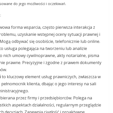
sowane do jego możliwości i oczekiwań.
:
owa forma wsparcia, często pierwsza interakcja z
oblemu, uzyskanie wstępnej oceny sytuacji prawnej i
Mogą odbywać się osobiście, telefonicznie lub online.
to usługa polegająca na tworzeniu lub analizie
o nich umowy cywilnoprawne, akty notarialne, pisma
inie prawne. Precyzyjne i zgodne z prawem dokumenty
mów.
i
to kluczowy element usług prawniczych, zwłaszcza w
pełnomocnik klienta, dbając o jego interesy na sali
inistracyjnego.
bierana przez firmy i przedsiębiorców. Polega na
kich aspektach działalności, regularnym przeglądzie
ch decyzjach. Zapewnia ciągłość i proaktywne