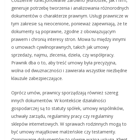
Codzienne funkcjonowanie zarówno jednostek, jak i firm,
generuje potrzebę tworzenia i analizowania różnorodnych
dokumentów o charakterze prawnym. Usługi prawnicze w
tym zakresie są nieocenione, ponieważ zapewniają, że te
dokumenty są poprawne, zgodne z obowiązującym
prawem i chronią interesy stron. Mowa tu między innymi
o umowach cywilnoprawnych, takich jak umowy
sprzedaży, najmu, zlecenia, dzieła, czy współpracy.
Prawnik dba o to, aby treść umowy była precyzyjna,
wolna od dwuznaczności i zawierała wszystkie niezbędne
klauzule zabezpieczające.
Oprócz umów, prawnicy sporządzają również szereg
innych dokumentów. W kontekście działalności
gospodarczej są to statuty spółek, umowy wspólników,
uchwały zarządu, regulaminy pracy czy regulaminy
sklepów internetowych. W sprawach rodzinnych mogą to
być umowy majątkowe małżeńskie czy testamenty.
Opiniowanie dokumentów to równie ważna usługa. Klient,