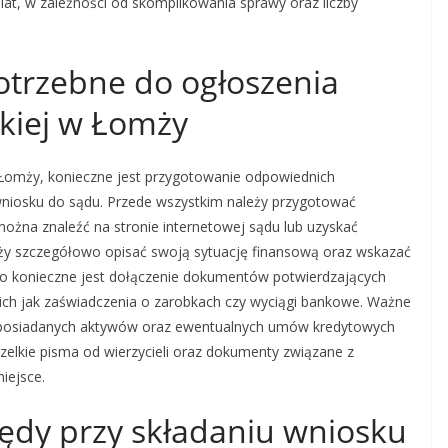
 lat, w zależności od skomplikowania sprawy oraz liczby
otrzebne do ogłoszenia
kiej w Łomży
Łomży, konieczne jest przygotowanie odpowiednich
niosku do sądu. Przede wszystkim należy przygotować
można znaleźć na stronie internetowej sądu lub uzyskać
ży szczegółowo opisać swoją sytuację finansową oraz wskazać
to konieczne jest dołączenie dokumentów potwierdzających
ch jak zaświadczenia o zarobkach czy wyciągi bankowe. Ważne
 posiadanych aktywów oraz ewentualnych umów kredytowych
elkie pisma od wierzycieli oraz dokumenty związane z
iejsce.
błędy przy składaniu wniosku