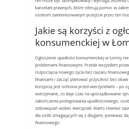
ten może być skomplikowany i wymaga złożenia 
kancelarii prawnych, które oferują pomoc w zakre
osobom zainteresowanym przejście przez ten trud
Jakie są korzyści z og
konsumenckiej w Ło
Ogłoszenie upadłości konsumenckiej w Łomży niesi
problemami finansowymi. Przede wszystkim pozwal
rozpoczęcia nowego życia bez ciężaru finansowe
finansami i zacząć planować przyszłość bez obaw
korzyścią jest ochrona przed wierzycielami – po o
wstrzymane, co daje czas na uporządkowanie sp
zakończenia postępowania upadłościowego, osoba
zobowiązań wobec wierzycieli. Warto również za
dla osób zmagających się z długami, ponieważ daj
finansowego.