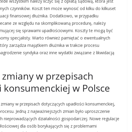
ede wszystkim należy liczyć się z opłatą sądową, która jest
nnych czynników. Koszt ten może wynosić od kilku do kilkuset
tuacji finansowej dłużnika. Dodatkowo, w przypadku
alecane ze względu na skomplikowaną procedurę, należy
ajmującej się sprawami upadłościowymi. Koszty te mogą być
nomy specjalisty. Warto również pamiętać o ewentualnych
óry zarządza majątkiem dłużnika w trakcie procesu
rodzenie syndyka oraz inne wydatki związane z likwidacją
e zmiany w przepisach
i konsumenckiej w Polsce
e zmiany w przepisach dotyczących upadłości konsumenckiej,
rocesu. Jedną z najważniejszych zmian było uproszczenie
ch nieprowadzących działalności gospodarczej. Nowe regulacje
adłościowej dla osób borykających się z problemami