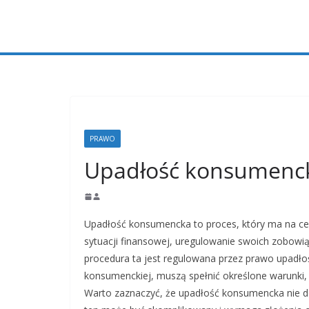
Przejdź
do
treści
PRAWO
Upadłość konsumenc
Upadłość konsumencka to proces, który ma na cel
sytuacji finansowej, uregulowanie swoich zobowią
procedura ta jest regulowana przez prawo upadłoś
konsumenckiej, muszą spełnić określone warunki, 
Warto zaznaczyć, że upadłość konsumencka nie d