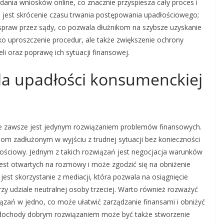
nia wniosków online, co znacznie przyspiesza cały proces i
ą jest skrócenie czasu trwania postępowania upadłościowego;
spraw przez sądy, co pozwala dłużnikom na szybsze uzyskanie
ko uproszczenie procedur, ale także zwiększenie ochrony
li oraz poprawę ich sytuacji finansowej.
dla upadłości konsumenckiej
ie zawsze jest jedynym rozwiązaniem problemów finansowych.
om zadłużonym w wyjściu z trudnej sytuacji bez konieczności
ościowy. Jednym z takich rozwiązań jest negocjacja warunków
 jest otwartych na rozmowy i może zgodzić się na obniżenie
 jest skorzystanie z mediacji, która pozwala na osiągnięcie
zy udziale neutralnej osoby trzeciej. Warto również rozważyć
iązań w jedno, co może ułatwić zarządzanie finansami i obniżyć
e dochody dobrym rozwiązaniem może być także stworzenie