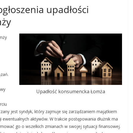
ogłoszenia upadłości
mży
omży
a
ązań.
owy
Upadłość konsumencka Łomża
rciu
any jest syndyk, który zajmuje się zarządzaniem majątkiem
ji ewentualnych aktywów. W trakcie postępowania dłużnik ma
mować go o wszelkich zmianach w swojej sytuacji finansowej.