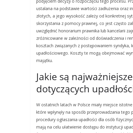
podjęciem decyzji o rozpoczęciu tego procesu. Prz
ustalana na podstawie wartości zadłużenia oraz i
złotych, a jego wysokość zależy od konkretnej sy
skorzystania z pomocy prawnej, co jest często z
uwzględnić honorarium prawnika lub kancelarii z
zróżnicowane w zależności od doświadczenia i re
kosztach związanych z postępowaniem syndyka, kt
upadłościowego. Koszty te mogą obejmować wynag
majątku.
Jakie są najważniejsz
dotyczących upadłośc
W ostatnich latach w Polsce miały miejsce istotn
które wpłynęły na sposób przeprowadzania tego p
procedury ogłaszania upadłości dla osób fizyczny
mają na celu ułatwienie dostępu do instytucji up