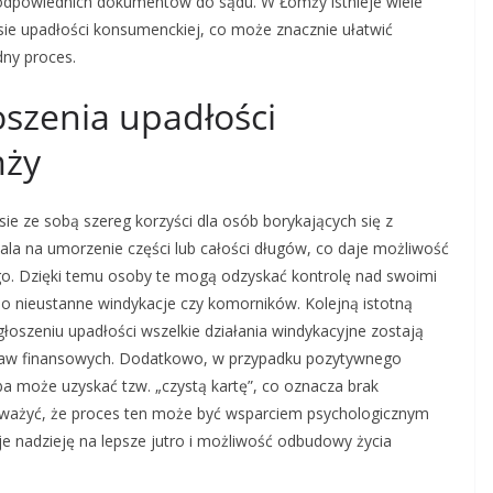
odpowiednich dokumentów do sądu. W Łomży istnieje wiele
sie upadłości konsumenckiej, co może znacznie ułatwić
ny proces.
łoszenia upadłości
mży
e ze sobą szereg korzyści dla osób borykających się z
a na umorzenie części lub całości długów, co daje możliwość
go. Dzięki temu osoby te mogą odzyskać kontrolę nad swoimi
 o nieustanne windykacje czy komorników. Kolejną istotną
głoszeniu upadłości wszelkie działania windykacyjne zostają
raw finansowych. Dodatkowo, w przypadku pozytywnego
 może uzyskać tzw. „czystą kartę”, co oznacza brak
uważyć, że proces ten może być wsparciem psychologicznym
e nadzieję na lepsze jutro i możliwość odbudowy życia