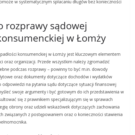
pomoże w systematycznym spłacaniu długów bez konieczności
do rozprawy sądowej
 konsumenckiej w Łomży
upadłości konsumenckiej w Łomży jest kluczowym elementem
i oraz organizacji. Przede wszystkim należy zgromadzić
zebne podczas rozprawy – powinny to być m.in. dowody
edytowe oraz dokumenty dotyczące dochodów i wydatków
o odpowiedzi na pytania sądu dotyczące sytuacji finansowej
emyśleć swoje argumenty i być gotowym do ich przedstawienia w
sultować się z prawnikiem specjalizującym się w sprawach
egię obrony oraz udzieli wskazówek dotyczących zachowania
ch związanych z postępowaniem oraz o konieczności stawienia
 pełnomocnika.