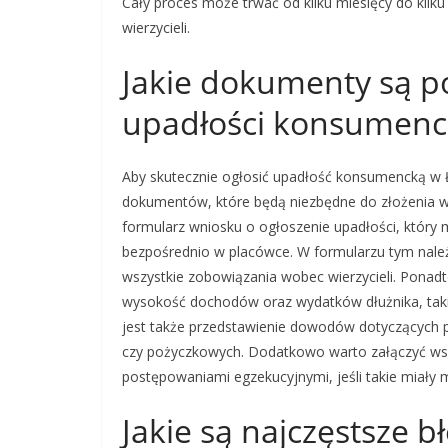
Cały proces może trwać od kilku miesięcy do kilku
wierzycieli.
Jakie dokumenty są p
upadłości konsumenc
Aby skutecznie ogłosić upadłość konsumencką w 
dokumentów, które będą niezbędne do złożenia w
formularz wniosku o ogłoszenie upadłości, który 
bezpośrednio w placówce. W formularzu tym nale
wszystkie zobowiązania wobec wierzycieli. Ponad
wysokość dochodów oraz wydatków dłużnika, taki
jest także przedstawienie dowodów dotyczących
czy pożyczkowych. Dodatkowo warto załączyć wsz
postępowaniami egzekucyjnymi, jeśli takie miały m
Jakie są najczęstsze 