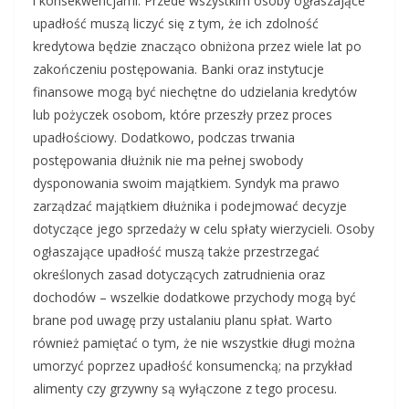
i konsekwencjami. Przede wszystkim osoby ogłaszające
upadłość muszą liczyć się z tym, że ich zdolność
kredytowa będzie znacząco obniżona przez wiele lat po
zakończeniu postępowania. Banki oraz instytucje
finansowe mogą być niechętne do udzielania kredytów
lub pożyczek osobom, które przeszły przez proces
upadłościowy. Dodatkowo, podczas trwania
postępowania dłużnik nie ma pełnej swobody
dysponowania swoim majątkiem. Syndyk ma prawo
zarządzać majątkiem dłużnika i podejmować decyzje
dotyczące jego sprzedaży w celu spłaty wierzycieli. Osoby
ogłaszające upadłość muszą także przestrzegać
określonych zasad dotyczących zatrudnienia oraz
dochodów – wszelkie dodatkowe przychody mogą być
brane pod uwagę przy ustalaniu planu spłat. Warto
również pamiętać o tym, że nie wszystkie długi można
umorzyć poprzez upadłość konsumencką; na przykład
alimenty czy grzywny są wyłączone z tego procesu.