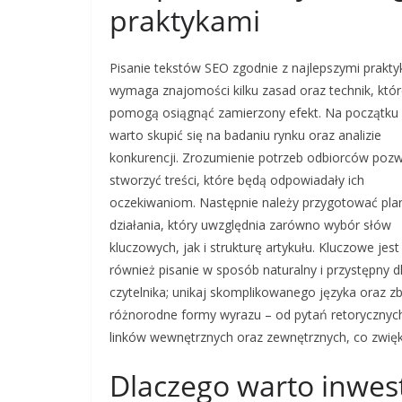
praktykami
Pisanie tekstów SEO zgodnie z najlepszymi prakt
wymaga znajomości kilku zasad oraz technik, któ
pomogą osiągnąć zamierzony efekt. Na początku
warto skupić się na badaniu rynku oraz analizie
konkurencji. Zrozumienie potrzeb odbiorców pozw
stworzyć treści, które będą odpowiadały ich
oczekiwaniom. Następnie należy przygotować pla
działania, który uwzględnia zarówno wybór słów
kluczowych, jak i strukturę artykułu. Kluczowe jest
również pisanie w sposób naturalny i przystępny d
czytelnika; unikaj skomplikowanego języka oraz z
różnorodne formy wyrazu – od pytań retorycznych
linków wewnętrznych oraz zewnętrznych, co zwiększ
Dlaczego warto inwes