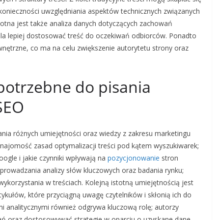
z konieczności uwzględniania aspektów technicznych związanych
otna jest także analiza danych dotyczących zachowań
a lepiej dostosować treść do oczekiwań odbiorców. Ponadto
wnętrzne, co ma na celu zwiększenie autorytetu strony oraz
 potrzebne do pisania
 SEO
ia różnych umiejętności oraz wiedzy z zakresu marketingu
znajomość zasad optymalizacji treści pod kątem wyszukiwarek;
ogle i jakie czynniki wpływają na
pozycjonowanie
stron
eprowadzania analizy słów kluczowych oraz badania rynku;
ykorzystania w treściach. Kolejną istotną umiejętnością jest
ykułów, które przyciągną uwagę czytelników i skłonią ich do
mi analitycznymi również odgrywa kluczową rolę; autorzy
łań oraz dostosowywać strategie w oparciu o uzyskane dane.