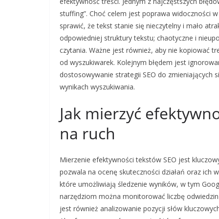
efektywność treści. Jednym z najczęstszych błęd
stuffing”. Choć celem jest poprawa widoczności 
sprawić, że tekst stanie się nieczytelny i mało a
odpowiedniej struktury tekstu; chaotyczne i nieu
czytania. Ważne jest również, aby nie kopiować tr
od wyszukiwarek. Kolejnym błędem jest ignorowan
dostosowywanie strategii SEO do zmieniających si
wynikach wyszukiwania.
Jak mierzyć efektywno
na ruch
Mierzenie efektywności tekstów SEO jest kluczo
pozwala na ocenę skuteczności działań oraz ich wpł
które umożliwiają śledzenie wyników, w tym Googl
narzędziom można monitorować liczbę odwiedzin 
jest również analizowanie pozycji słów kluczowyc