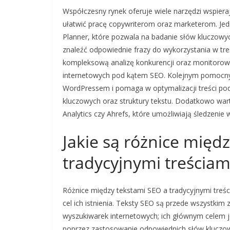
Współczesny rynek oferuje wiele narzędzi wspier
ułatwić pracę copywriterom oraz marketerom. Jed
Planner, które pozwala na badanie słów kluczowy
znaleźć odpowiednie frazy do wykorzystania w tre
kompleksową analizę konkurencji oraz monitorowa
internetowych pod kątem SEO. Kolejnym pomocnym 
WordPressem i pomaga w optymalizacji treści po
kluczowych oraz struktury tekstu. Dodatkowo wart
Analytics czy Ahrefs, które umożliwiają śledzenie
Jakie są różnice międ
tradycyjnymi treściam
Różnice między tekstami SEO a tradycyjnymi treś
cel ich istnienia. Teksty SEO są przede wszystki
wyszukiwarek internetowych; ich głównym celem j
poprzez zastosowanie odpowiednich słów kluczowych