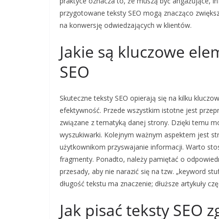
praktyce oznacza to, że muszą być angażujące, in
przygotowane teksty SEO mogą znacząco zwiększyć 
na konwersję odwiedzających w klientów.
Jakie są kluczowe el
SEO
Skuteczne teksty SEO opierają się na kilku kluczo
efektywność. Przede wszystkim istotne jest przep
związane z tematyką danej strony. Dzięki temu moż
wyszukiwarki. Kolejnym ważnym aspektem jest stru
użytkownikom przyswajanie informacji. Warto stos
fragmenty. Ponadto, należy pamiętać o odpowiedn
przesady, aby nie narazić się na tzw. „keyword stu
długość tekstu ma znaczenie; dłuższe artykuły czę
Jak pisać teksty SEO 