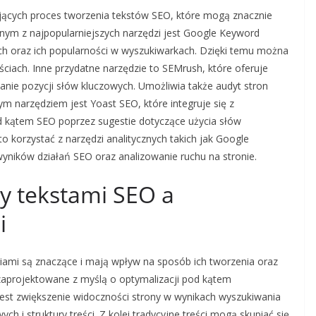
ających proces tworzenia tekstów SEO, które mogą znacznie
nym z najpopularniejszych narzędzi jest Google Keyword
ch oraz ich popularności w wyszukiwarkach. Dzięki temu można
ściach. Inne przydatne narzędzie to SEMrush, które oferuje
nie pozycji słów kluczowych. Umożliwia także audyt stron
narzędziem jest Yoast SEO, które integruje się z
d kątem SEO poprzez sugestie dotyczące użycia słów
o korzystać z narzędzi analitycznych takich jak Google
 wyników działań SEO oraz analizowanie ruchu na stronie.
zy tekstami SEO a
i
ciami są znaczące i mają wpływ na sposób ich tworzenia oraz
m zaprojektowane z myślą o optymalizacji pod kątem
est zwiększenie widoczności strony w wynikach wyszukiwania
 i struktury treści. Z kolei tradycyjne treści mogą skupiać się