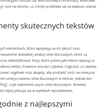
formacyjne i dostarczać wartościowych informacji. Właściwie
ruch na stronie, co z kolei przekłada się na większe szanse
ementy skutecznych tekstów
wych elementach, które wpływają na ich jakość oraz
rowadzenie dokładnej analizy słów kluczowych, które są
na zidentyfikować frazy, które potencjalni klienci wpisują w
ktura tekstu. Powinna ona być czytelna i logiczna, co ułatwia
ować nagłówki oraz akapity, aby podzielić treść na mniejsze
im umiejscowieniu słów kluczowych w tekście, jednak bez
ffing”, czyli nadmierne użycie słów kluczowych. Również
sto lepiej plasują się w wynikach wyszukiwania.
zgodnie z najlepszymi