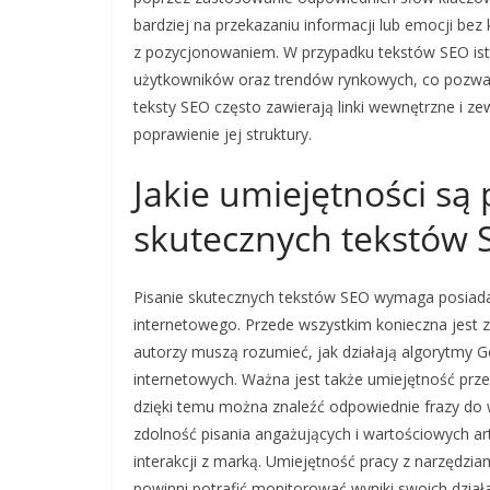
bardziej na przekazaniu informacji lub emocji be
z pozycjonowaniem. W przypadku tekstów SEO ist
użytkowników oraz trendów rynkowych, co pozwal
teksty SEO często zawierają linki wewnętrzne i ze
poprawienie jej struktury.
Jakie umiejętności są
skutecznych tekstów
Pisanie skutecznych tekstów SEO wymaga posiadan
internetowego. Przede wszystkim konieczna jest 
autorzy muszą rozumieć, jak działają algorytmy Go
internetowych. Ważna jest także umiejętność prz
dzięki temu można znaleźć odpowiednie frazy do w
zdolność pisania angażujących i wartościowych art
interakcji z marką. Umiejętność pracy z narzędzia
powinni potrafić monitorować wyniki swoich dzia