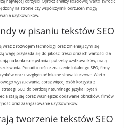
ą najwięcej korzyści. Oprócz analizy ilościowej warto zwrócić
spędzony na stronie czy współczynnik odrzuceń mogą
owania użytkowników.
endy w pisaniu tekstów SEO
 wraz z rozwojem technologii oraz zmieniającymi się
 wagę przykłada się do jakości treści oraz ich wartości dla
iadają na konkretne pytania i potrzeby użytkowników, mają
zukiwania. Ponadto rośnie znaczenie lokalnego SEO; firmy
 rynków oraz uwzględniać lokalne słowa kluczowe. Warto
sowego wyszukiwania; coraz więcej osób korzysta z
rategii SEO do bardziej naturalnego języka i pytań
dia stają się coraz ważniejsze; dodawanie obrazków, filmów
kcyjność oraz zaangażowanie użytkowników.
rają tworzenie tekstów SEO