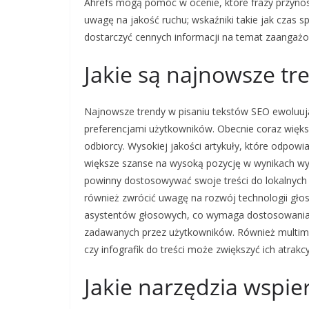
Ahrefs mogą pomóc w ocenie, które frazy przynosz
uwagę na jakość ruchu; wskaźniki takie jak czas 
dostarczyć cennych informacji na temat zaangaż
Jakie są najnowsze tr
Najnowsze trendy w pisaniu tekstów SEO ewoluują
preferencjami użytkowników. Obecnie coraz większą
odbiorcy. Wysokiej jakości artykuły, które odpow
większe szanse na wysoką pozycję w wynikach wys
powinny dostosowywać swoje treści do lokalnych
również zwrócić uwagę na rozwój technologii gło
asystentów głosowych, co wymaga dostosowania st
zadawanych przez użytkowników. Również multime
czy infografik do treści może zwiększyć ich atra
Jakie narzędzia wspie