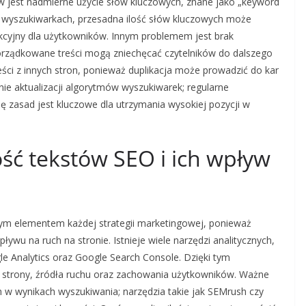
ów jest nadmierne użycie słów kluczowych, znane jako „keyword
w wyszukiwarkach, przesadna ilość słów kluczowych może
trakcyjny dla użytkowników. Innym problemem jest brak
porządkowane treści mogą zniechęcać czytelników do dalszego
eści z innych stron, ponieważ duplikacja może prowadzić do kar
ie aktualizacji algorytmów wyszukiwarek; regularne
ę zasad jest kluczowe dla utrzymania wysokiej pozycji w
ść tekstów SEO i ich wpływ
wym elementem każdej strategii marketingowej, ponieważ
ywu na ruch na stronie. Istnieje wiele narzędzi analitycznych,
e Analytics oraz Google Search Console. Dzięki tym
strony, źródła ruchu oraz zachowania użytkowników. Ważne
h w wynikach wyszukiwania; narzędzia takie jak SEMrush czy