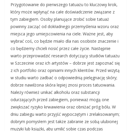
Przygotowanie do pierwszego tatuażu to kluczowy krok,
który może wpłynąć na całe doświadczenie związane z
tym zabiegiem. Osoby planujące zrobić sobie tatuaż
powinny zacząć od dokładnego przemyślenia wzoru oraz
miejsca jego umiejscowienia na ciele. Ważne jest, aby
wybrać coś, co będzie miało dla nas osobiste znaczenie i
co będziemy chcieli nosić przez całe życie. Następnie
warto przeprowadzić research dotyczący studiów tatuażu
w Szczecinie oraz ich artystów – dobrze jest zapoznać się
z ich portfolio oraz opiniami innych klientów. Przed wizytą
w studiu warto zadbać o odpowiednią pielęgnację skóry;
dobrze nawilżona skóra lepiej znosi proces tatuowania.
Należy również unikać alkoholu oraz substancji
odurzających przed zabiegiem, ponieważ mogą one
zwiększać ryzyko krwawienia oraz obniżać próg bólu. W
dniu zabiegu warto przyjść wypoczętym i zrelaksowanym;
dobrym pomysłem jest także zabranie ze sobą ulubionej
muzyki lub książki, aby umilić sobie czas podczas