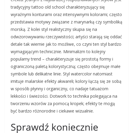
tradycyjny tattoo old school charakteryzujący się
wyraźnymi konturami oraz intensywnymi kolorami; często
przedstawia motywy związane z marynarką czy symboliką
morską. Z kolei styl realistyczny skupia się na
odwzorowywaniu rzeczywistości; artyści starają się oddać
detale tak wiernie jak to możliwe, co czyni ten styl bardzo
wymagającym technicznie. Minimalizm to kolejny
popularny trend – charakteryzuje się prostotą formy i
ograniczoną paletą kolorystyczną; często obejmuje małe
symbole lub delikatne linie. Styl watercolor natomiast
imituje malarskie efekty akwareli; kolory łączą się ze sobą
w sposób płynny i organiczny, co nadaje tatuażom
lekkości i świeżości. Dotwork to technika polegająca na
tworzeniu wzorów za pomocą kropek; efekty te mogą
być bardzo różnorodne i ciekawe wizualnie.
Sprawdź koniecznie