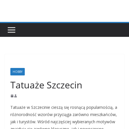
Przejdź
do
treści
HOBBY
Tatuaże Szczecin
Tatuaże w Szczecinie cieszą się rosnącą popularnością, a
różnorodność wzorów przyciąga zarówno mieszkańców,
jak i turystów. Wśród najczęściej wybieranych motywów
znajdują się zarówno klasyczne, jak i nowoczesne