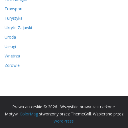
Transport
Turystyka
Ukryte Zajawki
Uroda
Usługi
Wnętrza
Zdrowie
Prawa autorskie © 2026
. Wszystkie prawa zastrzeżone.
Motyw:
ColorMag
stworzony przez ThemeGrill. Wspierane przez
WordPress
.