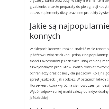
bryczesy, kurtki oraz buty. Ważnym elementem ofert
grzebienie, a także preparaty do pielęgnacji kopy
pasze, suplementy diety oraz inne produkty żywien
Jakie są najpopularni
konnych
W sklepach konnych można znaleźć wiele renomo
jeźdźców i właścicieli koni. Jedną z najpopularnie
siodeł i akcesoriów jeździeckich. Inną cenioną mark
funkcjonalnych produktów. Warto również zwrócić
ochraniaczy oraz odzieży dla jeźdźców. Kolejną g
sprzęt jeździecki, jak i odzież. W ostatnich lata
Horsewear, która wyróżnia się nowoczesnym desi
Wybór odpowiedniej marki zależy od indywidualnych
jeździeckiej.