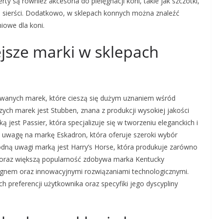
y są również akcesoria do pielęgnacji koni, takie jak szczotki,
t i sierści. Dodatkowo, w sklepach konnych można znaleźć
iowe dla koni.
ejsze marki w sklepach
wanych marek, które cieszą się dużym uznaniem wśród
jszych marek jest Stubben, znana z produkcji wysokiej jakości
ą jest Passier, która specjalizuje się w tworzeniu eleganckich i
 uwagę na markę Eskadron, która oferuje szeroki wybór
odną uwagi marką jest Harry’s Horse, która produkuje zarówno
ch coraz większą popularność zdobywa marka Kentucky
gnem oraz innowacyjnymi rozwiązaniami technologicznymi.
 preferencji użytkownika oraz specyfiki jego dyscypliny