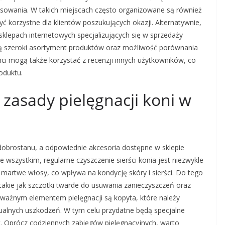
tosowania. W takich miejscach często organizowane są również
korzystne dla klientów poszukujących okazji. Alternatywnie,
sklepach internetowych specjalizujących się w sprzedaży
ują szeroki asortyment produktów oraz możliwość porównania
ci mogą także korzystać z recenzji innych użytkowników, co
oduktu.
 zasady pielęgnacji koni w
i dobrostanu, a odpowiednie akcesoria dostępne w sklepie
wszystkim, regularne czyszczenie sierści konia jest niezwykle
 martwe włosy, co wpływa na kondycję skóry i sierści. Do tego
 takie jak szczotki twarde do usuwania zanieczyszczeń oraz
m ważnym elementem pielęgnacji są kopyta, które należy
tualnych uszkodzeń. W tym celu przydatne będą specjalne
pyt. Oprócz codziennych zabiegów pielęgnacyjnych, warto