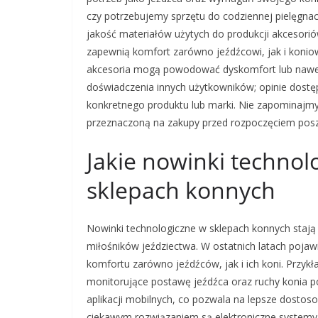
czy potrzebujemy sprzętu do codziennej pielęgna
jakość materiałów użytych do produkcji akcesorió
zapewnią komfort zarówno jeźdźcowi, jak i koniow
akcesoria mogą powodować dyskomfort lub nawet
doświadczenia innych użytkowników; opinie dost
konkretnego produktu lub marki. Nie zapominajmy
przeznaczoną na zakupy przed rozpoczęciem posz
Jakie nowinki techno
sklepach konnych
Nowinki technologiczne w sklepach konnych stają 
miłośników jeździectwa. W ostatnich latach pojaw
komfortu zarówno jeźdźców, jak i ich koni. Przykł
monitorujące postawę jeźdźca oraz ruchy konia 
aplikacji mobilnych, co pozwala na lepsze dostos
ciekawym rozwiązaniem są elektroniczne systemy 