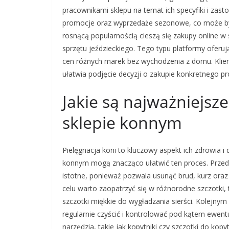
pracownikami sklepu na temat ich specyfiki i zas
promocje oraz wyprzedaże sezonowe, co może być 
rosnącą popularnością cieszą się zakupy online w 
sprzętu jeździeckiego. Tego typu platformy ofer
cen różnych marek bez wychodzenia z domu. Klien
ułatwia podjęcie decyzji o zakupie konkretnego pr
Jakie są najważniejsze
sklepie konnym
Pielęgnacja koni to kluczowy aspekt ich zdrowia 
konnym mogą znacząco ułatwić ten proces. Przede 
istotne, ponieważ pozwala usunąć brud, kurz oraz
celu warto zaopatrzyć się w różnorodne szczotki,
szczotki miękkie do wygładzania sierści. Kolejny
regularnie czyścić i kontrolować pod kątem ewen
narzędzia, takie jak kopytniki czy szczotki do ko