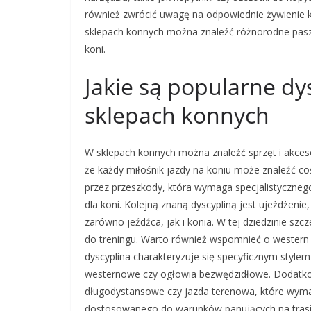
również zwrócić uwagę na odpowiednie żywienie 
sklepach konnych można znaleźć różnorodne pasze
koni.
Jakie są popularne dy
sklepach konnych
W sklepach konnych można znaleźć sprzęt i akces
że każdy miłośnik jazdy na koniu może znaleźć coś 
przez przeszkody, która wymaga specjalistyczneg
dla koni. Kolejną znaną dyscypliną jest ujeżdżenie
zarówno jeźdźca, jak i konia. W tej dziedzinie sz
do treningu. Warto również wspomnieć o western r
dyscyplina charakteryzuje się specyficznym style
westernowe czy ogłowia bezwędzidłowe. Dodatkowo 
długodystansowe czy jazda terenowa, które wym
dostosowanego do warunków panujących na trasi