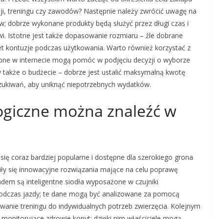
cji, treningu czy zawodów? Następnie należy zwrócić uwagę na
w; dobrze wykonane produkty będą służyć przez długi czas i
i. Istotne jest także dopasowanie rozmiaru – źle dobrane
 kontuzje podczas użytkowania. Warto również korzystać z
ępne w internecie mogą pomóc w podjęciu decyzji o wyborze
 także o budżecie – dobrze jest ustalić maksymalną kwotę
ukiwań, aby uniknąć niepotrzebnych wydatków.
logiczne można znaleźć w
się coraz bardziej popularne i dostępne dla szerokiego grona
iły się innowacyjne rozwiązania mające na celu poprawę
adem są inteligentne siodła wyposażone w czujniki
podczas jazdy; te dane mogą być analizowane za pomocą
owanie treningu do indywidualnych potrzeb zwierzęcia. Kolejnym
monitorujące zdrowie kopyt; dzięki nim właściciele mogą