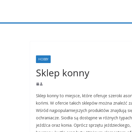
Przejdź
do
treści
HOBBY
Sklep konny
Sklep konny to miejsce, które oferuje szeroki a
końmi. W ofercie takich sklepów można znaleźć zaró
Wśród najpopularniejszych produktów znajdują się
ochraniacze. Siodła są dostępne w różnych typac
jeźdźca oraz konia. Oprócz sprzętu jeździeckiego,