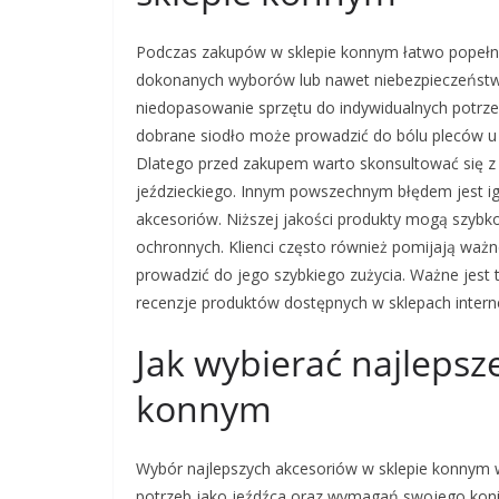
Podczas zakupów w sklepie konnym łatwo popełni
dokonanych wyborów lub nawet niebezpieczeństwa 
niedopasowanie sprzętu do indywidualnych potrzeb
dobrane siodło może prowadzić do bólu pleców u
Dlatego przed zakupem warto skonsultować się z 
jeździeckiego. Innym powszechnym błędem jest ig
akcesoriów. Niższej jakości produkty mogą szybko
ochronnych. Klienci często również pomijają waż
prowadzić do jego szybkiego zużycia. Ważne jest 
recenzje produktów dostępnych w sklepach inter
Jak wybierać najlepsz
konnym
Wybór najlepszych akcesoriów w sklepie konnym 
potrzeb jako jeźdźca oraz wymagań swojego konia