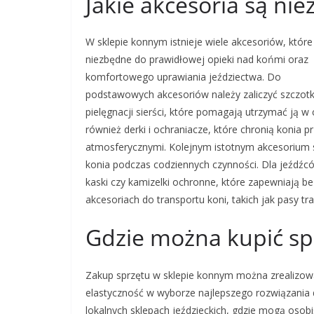
Jakie akcesoria są n
W sklepie konnym istnieje wiele akcesoriów, które
niezbędne do prawidłowej opieki nad końmi oraz
komfortowego uprawiania jeździectwa. Do
podstawowych akcesoriów należy zaliczyć szczotk
pielęgnacji sierści, które pomagają utrzymać ją 
również derki i ochraniacze, które chronią konia
atmosferycznymi. Kolejnym istotnym akcesorium s
konia podczas codziennych czynności. Dla jeźdźcó
kaski czy kamizelki ochronne, które zapewniają 
akcesoriach do transportu koni, takich jak pasy 
Gdzie można kupić sp
Zakup sprzętu w sklepie konnym można zrealizow
elastyczność w wyborze najlepszego rozwiązania d
lokalnych sklepach jeździeckich, gdzie mogą osob