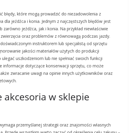
ć błędy, które mogą prowadzić do niezadowolenia z
dla jeźdźca i konia. Jednym z najczęstszych błędów jest
 zarówno jeźdźca, jak i konia. Na przykład niewłaściwie
 zwierzęcia oraz problemów z równowagą podczas jazdy.
doświadczonym instruktorem lub specjalistą od sprzętu
norowanie jakości materiałów użytych do produkcji
 ulegać uszkodzeniom lub nie spełniać swoich funkcji
ne informacje dotyczące konserwacji sprzętu, co może
także zwracanie uwagi na opinie innych użytkowników oraz
netowych.
e akcesoria w sklepie
wymaga przemyślanej strategii oraz znajomości własnych
. Przede wszystkim warto zacząć od określenia celu zakupu –