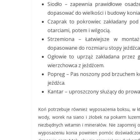
Siodło – zapewnia prawidłowe osadzen
dopasować do wielkości i budowy konia
Czaprak to pokrowiec zakładany pod s
otarciami, potem i wilgocią.
Strzemiona – Łatwiejsze w montażu
dopasowane do rozmiaru stopy jeźdźca
Ogłowie to uprząż zakładana przez g
wierzchowca z jeźdźcem.
Popręg – Pas noszony pod brzuchem kon
jeźdźca.
Kantar – uproszczony służący do prowa
Koń potrzebuje również wyposażenia boksu, w 
wody, worek na siano i żłobek na pokarm luzem.
niezbędnych witamin i minerałów. Nie zapomnij o 
wyposażeniu konia powinien pomóc doświadczony si