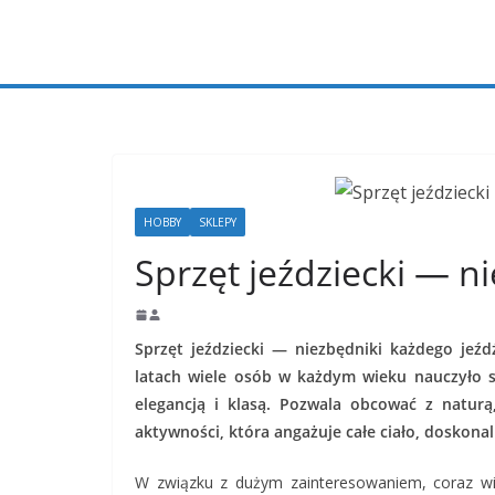
Przejdź
do
treści
HOBBY
SKLEPY
Sprzęt jeździecki — n
Sprzęt jeździecki — niezbędniki każdego jeź
latach wiele osób w każdym wieku nauczyło s
elegancją i klasą. Pozwala obcować z natur
aktywności, która angażuje całe ciało, doskonal
W związku z dużym zainteresowaniem, coraz wię