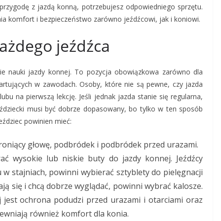
 przygodę z jazdą konną, potrzebujesz odpowiedniego sprzętu.
nia komfort i bezpieczeństwo zarówno jeźdźcowi, jak i koniowi.
 każdego jeźdźca
pie nauki jazdy konnej. To pozycja obowiązkowa zarówno dla
rtujących w zawodach. Osoby, które nie są pewne, czy jazda
u na pierwszą lekcję. Jeśli jednak jazda stanie się regularna,
jeździecki musi być dobrze dopasowany, bo tylko w ten sposób
ździec powinien mieć:
roniący głowę, podbródek i podbródek przed urazami.
ć wysokie lub niskie buty do jazdy konnej. Jeźdźcy
 w stajniach, powinni wybierać sztyblety do pielęgnacji
gają się i chcą dobrze wyglądać, powinni wybrać kalosze.
 jest ochrona podudzi przed urazami i otarciami oraz
wniają również komfort dla konia.