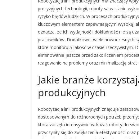
Robotyzacja linii produkcyjnych ma znaczący wpł
precyzyjnych technologii, roboty są w stanie wyk
ryzyko błędów ludzkich. W procesach produkcyjnych
kluczowym elementem zapewniającym wysoką jak
oznacza, że ich wydajność i dokładność nie są uz
pracowników. Dodatkowo, wiele nowoczesnych sy
które monitorują jakość w czasie rzeczywistym. D
eliminowanie jeszcze przed zakończeniem procesu 
reagowanie na problemy oraz minimalizację strat
Jakie branże korzystają
produkcyjnych
Robotyzacja linii produkcyjnych znajduje zastoso
dostosowanym do różnorodnych potrzeb przemysł
która zaczęła intensywnie wdrażać roboty do sw
przyczyniły się do zwiększenia efektywności oraz 