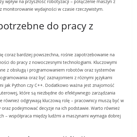
uży wpływ na przyszłość robotyzacji – połączenie maszyn z
raz monitorowanie wydajności w czasie rzeczywistym.
 potrzebne do pracy z
 się coraz bardziej powszechna, rośnie zapotrzebowanie na
ości do pracy z nowoczesnymi technologiami. Kluczowymi
zane z obsługą i programowaniem robotów oraz systemów
rogramowania oraz być zaznajomieni z różnymi językami
mi jak Python czy C++. Dodatkowo ważna jest znajomość
uterowej, które są niezbędne do efektywnego zarządzania
ne również odgrywają kluczową rolę – pracownicy muszą być w
y oraz podejmować decyzje na ich podstawie. Warto również
nych – współpraca między ludźmi a maszynami wymaga dobrej