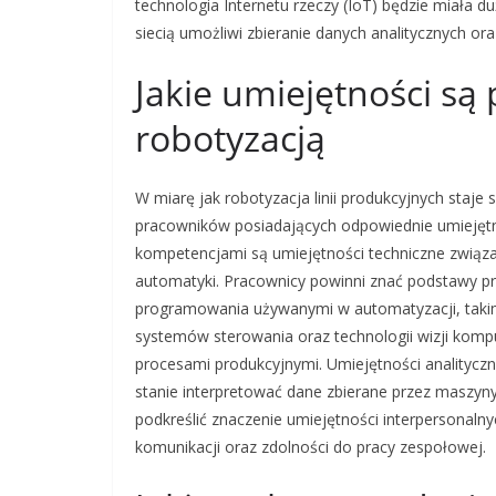
technologia Internetu rzeczy (IoT) będzie miała d
siecią umożliwi zbieranie danych analitycznych o
Jakie umiejętności są
robotyzacją
W miarę jak robotyzacja linii produkcyjnych staje
pracowników posiadających odpowiednie umiejętn
kompetencjami są umiejętności techniczne zwią
automatyki. Pracownicy powinni znać podstawy p
programowania używanymi w automatyzacji, taki
systemów sterowania oraz technologii wizji komp
procesami produkcyjnymi. Umiejętności analitycz
stanie interpretować dane zbierane przez maszyn
podkreślić znaczenie umiejętności interpersonal
komunikacji oraz zdolności do pracy zespołowej.