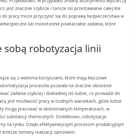
 rynku. Przykładowo, w przypadku zmiany asortymentu wystarczy
jest znacznie szybsze i tańsze niż przestawianie całej linii
 do pracy może przyczynić się do poprawy bezpieczeństwa w
ebezpieczne lub monotonnie powtarzalne zadania, które
e sobą robotyzacja linii
wiąże się z wieloma korzyściami, które mają kluczowe
 automatyzacja procesów pozwala na znaczne obniżenie
ać zadania szybciej i dokładniej niż ludzie, co prowadzi do
etą jest możliwość pracy w trudnych warunkach, gdzie ludzie
oty mogą pracować w ekstremalnych temperaturach, w
ści substancji chemicznych. Dodatkowo, robotyzacja
irmy na rynku. Dzięki efektywniejszym procesom produkcyjnym
krótsze terminy realizacji zamówień.