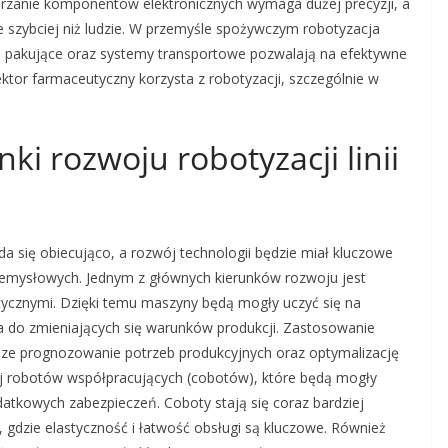
warzanie komponentów elektronicznych wymaga dużej precyzji, a
 szybciej niż ludzie. W przemyśle spożywczym robotyzacja
ie pakujące oraz systemy transportowe pozwalają na efektywne
tor farmaceutyczny korzysta z robotyzacji, szczególnie w
nki rozwoju robotyzacji linii
ada się obiecująco, a rozwój technologii będzie miał kluczowe
zemysłowych. Jednym z głównych kierunków rozwoju jest
botycznymi. Dzięki temu maszyny będą mogły uczyć się na
a do zmieniających się warunków produkcji. Zastosowanie
ze prognozowanie potrzeb produkcyjnych oraz optymalizację
j robotów współpracujących (cobotów), które będą mogły
atkowych zabezpieczeń. Coboty stają się coraz bardziej
, gdzie elastyczność i łatwość obsługi są kluczowe. Również