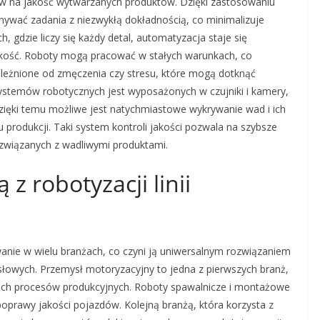
yw na jakość wytwarzanych produktów. Dzięki zastosowaniu
onywać zadania z niezwykłą dokładnością, co minimalizuje
, gdzie liczy się każdy detal, automatyzacja staje się
ość. Roboty mogą pracować w stałych warunkach, co
ależnione od zmęczenia czy stresu, które mogą dotknąć
stemów robotycznych jest wyposażonych w czujniki i kamery,
zięki temu możliwe jest natychmiastowe wykrywanie wad i ich
produkcji. Taki system kontroli jakości pozwala na szybsze
 związanych z wadliwymi produktami.
 z robotyzacji linii
wanie w wielu branżach, co czyni ją uniwersalnym rozwiązaniem
owych. Przemysł motoryzacyjny to jedna z pierwszych branż,
oich procesów produkcyjnych. Roboty spawalnicze i montażowe
poprawy jakości pojazdów. Kolejną branżą, która korzysta z