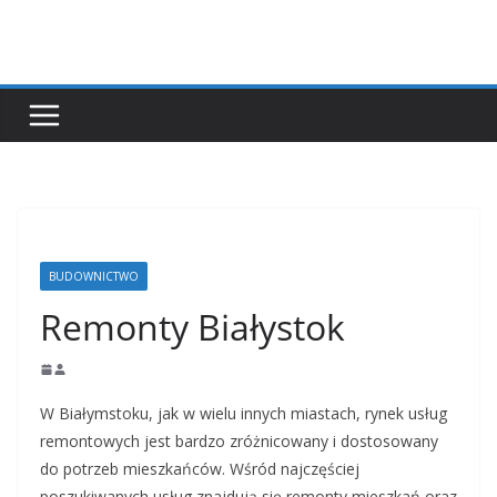
Przejdź
do
treści
BUDOWNICTWO
Remonty Białystok
W Białymstoku, jak w wielu innych miastach, rynek usług
remontowych jest bardzo zróżnicowany i dostosowany
do potrzeb mieszkańców. Wśród najczęściej
poszukiwanych usług znajdują się remonty mieszkań oraz