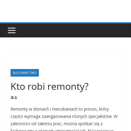
Przejdź
do
treści
BUDOWNICTWO
Kto robi remonty?
Remonty w domach i mieszkaniach to proces, który
często wymaga zaangażowania różnych specjalistów. W
zależności od zakresu prac, można spotkać się z
fachowcami o różnych umiejętnościach. Najczęściej w