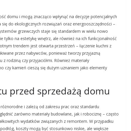
ść domu i mogą znacząco wpłynąć na decyzje potencjalnych
 się do ekologicznych rozwiązań oraz energooszczędności –
 systemów grzewczych staje się standardem w wielu nowo
tylko na estetykę wnętrz, ale również na ich funkcjonalność
otnym trendem jest otwarta przestrzeń – łączenie kuchni z
szukiwane przez nabywców, ponieważ tworzy przyjazną
z rodziną czy przyjaciółmi. Również materiały
o czy kamień cieszą się dużym uznaniem jako elementy
ntu przed sprzedażą domu
óżnorodne i zależą od zakresu prac oraz standardu
lędnić zarówno materiały budowlane, jak i robociznę – często
 całkowitych wydatków związanych z remontem. W przypadku
 podłóg, koszty mogą być stosunkowo niskie, ale większe