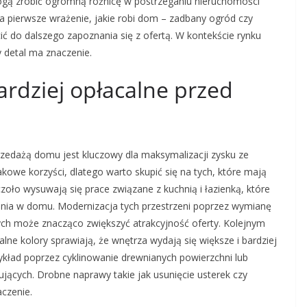
ogą zrobić ogromną różnicę w postrzeganiu nieruchomości
a pierwsze wrażenie, jakie robi dom – zadbany ogród czy
ć do dalszego zapoznania się z ofertą. W kontekście rynku
y detal ma znaczenie.
ardziej opłacalne przed
edażą domu jest kluczowy dla maksymalizacji zysku ze
kowe korzyści, dlatego warto skupić się na tych, które mają
oło wysuwają się prace związane z kuchnią i łazienką, które
nia w domu. Modernizacja tych przestrzeni poprzez wymianę
ych może znacząco zwiększyć atrakcyjność oferty. Kolejnym
ne kolory sprawiają, że wnętrza wydają się większe i bardziej
ykład poprzez cyklinowanie drewnianych powierzchni lub
ących. Drobne naprawy takie jak usunięcie usterek czy
czenie.