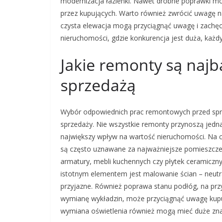
modernizacja łazienki. Nawet drobne poprawki m
przez kupujących. Warto również zwrócić uwagę n
czysta elewacja mogą przyciągnąć uwagę i zachęci
nieruchomości, gdzie konkurencja jest duża, każd
Jakie remonty są najb
sprzedażą
Wybór odpowiednich prac remontowych przed sprz
sprzedaży. Nie wszystkie remonty przynoszą jedna
największy wpływ na wartość nieruchomości. Na cz
są często uznawane za najważniejsze pomieszcze
armatury, mebli kuchennych czy płytek ceramiczn
istotnym elementem jest malowanie ścian – neutral
przyjazne. Również poprawa stanu podłóg, na prz
wymianę wykładzin, może przyciągnąć uwagę kupuj
wymiana oświetlenia również mogą mieć duże zna