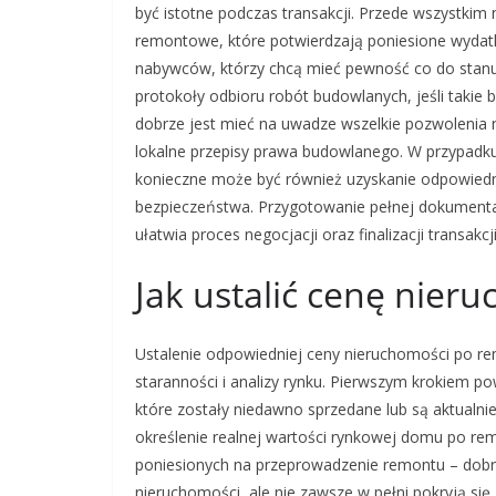
być istotne podczas transakcji. Przede wszystkim
remontowe, które potwierdzają poniesione wydatk
nabywców, którzy chcą mieć pewność co do stanu
protokoły odbioru robót budowlanych, jeśli taki
dobrze jest mieć na uwadze wszelkie pozwoleni
lokalne przepisy prawa budowlanego. W przypadku m
konieczne może być również uzyskanie odpowiedn
bezpieczeństwa. Przygotowanie pełnej dokumentac
ułatwia proces negocjacji oraz finalizacji transakcji
Jak ustalić cenę nier
Ustalenie odpowiedniej ceny nieruchomości po re
staranności i analizy rynku. Pierwszym krokiem 
które zostały niedawno sprzedane lub są aktualni
określenie realnej wartości rynkowej domu po re
poniesionych na przeprowadzenie remontu – dob
nieruchomości, ale nie zawsze w pełni pokryją si