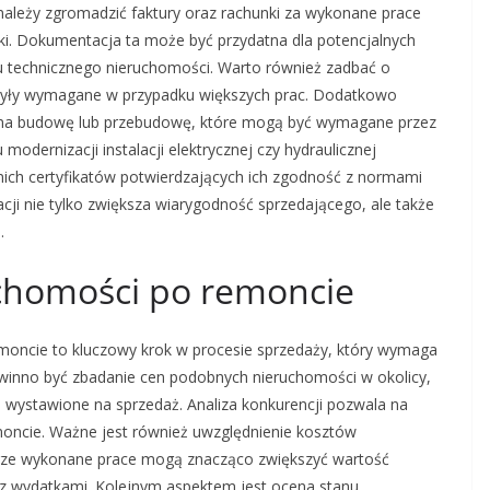
 należy zgromadzić faktury oraz rachunki za wykonane prace
i. Dokumentacja ta może być przydatna dla potencjalnych
 technicznego nieruchomości. Warto również zadbać o
e były wymagane w przypadku większych prac. Dodatkowo
a na budowę lub przebudowę, które mogą być wymagane przez
odernizacji instalacji elektrycznej czy hydraulicznej
ich certyfikatów potwierdzających ich zgodność z normami
ji nie tylko zwiększa wiarygodność sprzedającego, ale także
.
uchomości po remoncie
moncie to kluczowy krok w procesie sprzedaży, który wymaga
powinno być zbadanie cen podobnych nieruchomości w okolicy,
e wystawione na sprzedaż. Analiza konkurencji pozwala na
moncie. Ważne jest również uwzględnienie kosztów
rze wykonane prace mogą znacząco zwiększyć wartość
ę z wydatkami. Kolejnym aspektem jest ocena stanu