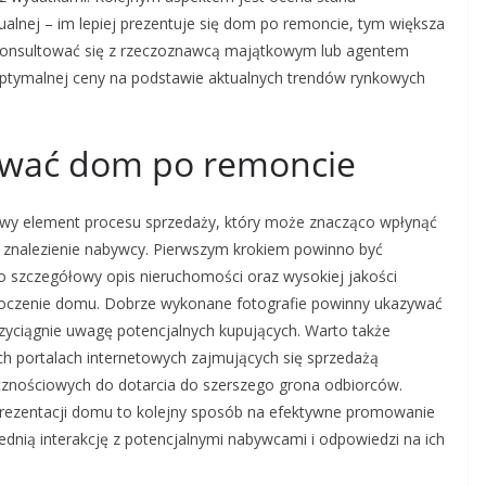
ualnej – im lepiej prezentuje się dom po remoncie, tym większa
skonsultować się z rzeczoznawcą majątkowym lub agentem
ptymalnej ceny na podstawie aktualnych trendów rynkowych
ować dom po remoncie
wy element procesu sprzedaży, który może znacząco wpłynąć
a znalezienie nabywcy. Pierwszym krokiem powinno być
o szczegółowy opis nieruchomości oraz wysokiej jakości
otoczenie domu. Dobrze wykonane fotografie powinny ukazywać
przyciągnie uwagę potencjalnych kupujących. Warto także
h portalach internetowych zajmujących się sprzedażą
znościowych do dotarcia do szerszego grona odbiorców.
prezentacji domu to kolejny sposób na efektywne promowanie
ednią interakcję z potencjalnymi nabywcami i odpowiedzi na ich