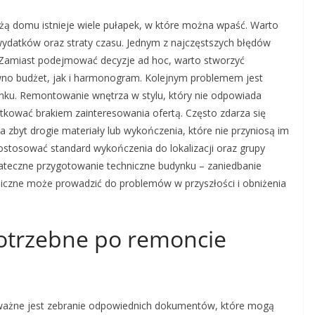
ą domu istnieje wiele pułapek, w które można wpaść. Warto
ydatków oraz straty czasu. Jednym z najczęstszych błędów
c. Zamiast podejmować decyzje ad hoc, warto stworzyć
wno budżet, jak i harmonogram. Kolejnym problemem jest
nku. Remontowanie wnętrza w stylu, który nie odpowiada
kować brakiem zainteresowania ofertą. Często zdarza się
na zbyt drogie materiały lub wykończenia, które nie przyniosą im
dostosować standard wykończenia do lokalizacji oraz grupy
ateczne przygotowanie techniczne budynku – zaniedbanie
rauliczne może prowadzić do problemów w przyszłości i obniżenia
otrzebne po remoncie
ażne jest zebranie odpowiednich dokumentów, które mogą