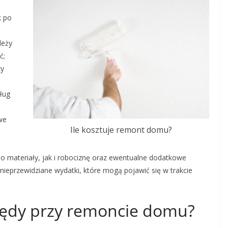
k po
leży
ć;
zy
ług
we
Ile kosztuje remont domu?
 materiały, jak i robociznę oraz ewentualne dodatkowe
ieprzewidziane wydatki, które mogą pojawić się w trakcie
błędy przy remoncie domu?