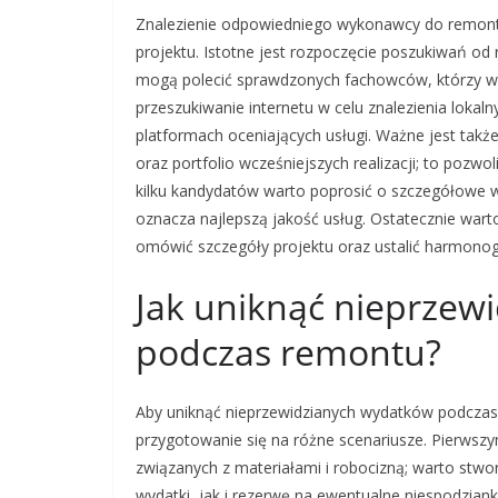
Znalezienie odpowiedniego wykonawcy do remontu 
projektu. Istotne jest rozpoczęcie poszukiwań od 
mogą polecić sprawdzonych fachowców, którzy wy
przeszukiwanie internetu w celu znalezienia lokal
platformach oceniających usługi. Ważne jest tak
oraz portfolio wcześniejszych realizacji; to pozwol
kilku kandydatów warto poprosić o szczegółowe w
oznacza najlepszą jakość usług. Ostatecznie wa
omówić szczegóły projektu oraz ustalić harmono
Jak uniknąć nieprzew
podczas remontu?
Aby uniknąć nieprzewidzianych wydatków podczas
przygotowanie się na różne scenariusze. Pierwsz
związanych z materiałami i robocizną; warto st
wydatki, jak i rezerwę na ewentualne niespodzia