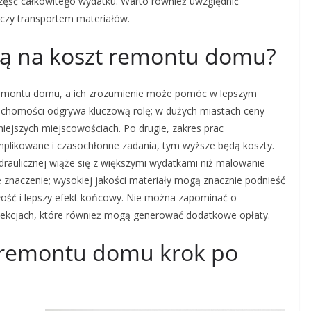
zęść całkowitego wydatku. Warto również uwzględnić
czy transportem materiałów.
ają na koszt remontu domu?
remontu domu, a ich zrozumienie może pomóc w lepszym
eruchomości odgrywa kluczową rolę; w dużych miastach ceny
ejszych miejscowościach. Po drugie, zakres prac
omplikowane i czasochłonne zadania, tym wyższe będą koszty.
ydraulicznej wiąże się z większymi wydatkami niż malowanie
naczenie; wysokiej jakości materiały mogą znacznie podnieść
wałość i lepszy efekt końcowy. Nie można zapominać o
ekcjach, które również mogą generować dodatkowe opłaty.
y remontu domu krok po