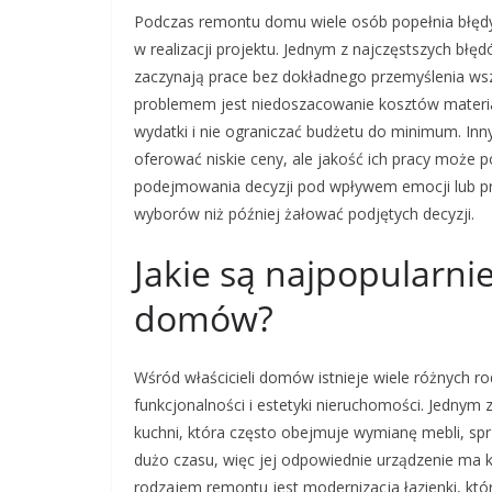
Podczas remontu domu wiele osób popełnia błędy
w realizacji projektu. Jednym z najczęstszych błę
zaczynają prace bez dokładnego przemyślenia wsz
problemem jest niedoszacowanie kosztów materia
wydatki i nie ograniczać budżetu do minimum. In
oferować niskie ceny, ale jakość ich pracy może 
podejmowania decyzji pod wpływem emocji lub pres
wyborów niż później żałować podjętych decyzji.
Jakie są najpopularni
domów?
Wśród właścicieli domów istnieje wiele różnych
funkcjonalności i estetyki nieruchomości. Jednym
kuchni, która często obejmuje wymianę mebli, sp
dużo czasu, więc jej odpowiednie urządzenie ma 
rodzajem remontu jest modernizacja łazienki, k