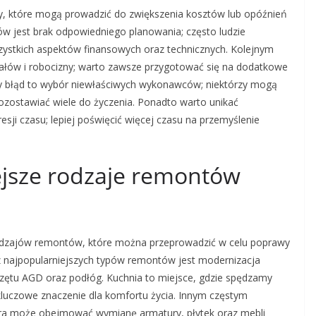
, które mogą prowadzić do zwiększenia kosztów lub opóźnień
dów jest brak odpowiedniego planowania; często ludzie
ystkich aspektów finansowych oraz technicznych. Kolejnym
łów i robocizny; warto zawsze przygotować się na dodatkowe
ny błąd to wybór niewłaściwych wykonawców; niektórzy mogą
pozostawiać wiele do życzenia. Ponadto warto unikać
ji czasu; lepiej poświęcić więcej czasu na przemyślenie
ejsze rodzaje remontów
 rodzajów remontów, które można przeprowadzić w celu poprawy
 z najpopularniejszych typów remontów jest modernizacja
rzętu AGD oraz podłóg. Kuchnia to miejsce, gdzie spędzamy
kluczowe znaczenie dla komfortu życia. Innym częstym
tóra może obejmować wymianę armatury, płytek oraz mebli