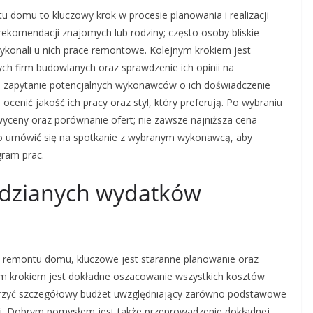
domu to kluczowy krok w procesie planowania i realizacji
rekomendacji znajomych lub rodziny; często osoby bliskie
konali u nich prace remontowe. Kolejnym krokiem jest
nych firm budowlanych oraz sprawdzenie ich opinii na
że zapytanie potencjalnych wykonawców o ich doświadczenie
i ocenić jakość ich pracy oraz styl, który preferują. Po wybraniu
yceny oraz porównanie ofert; nie zawsze najniższa cena
rto umówić się na spotkanie z wybranym wykonawcą, aby
gram prac.
idzianych wydatków
 remontu domu, kluczowe jest staranne planowanie oraz
ym krokiem jest dokładne oszacowanie wszystkich kosztów
worzyć szczegółowy budżet uwzględniający zarówno podstawowe
nki. Dobrym pomysłem jest także przeprowadzenie dokładnej