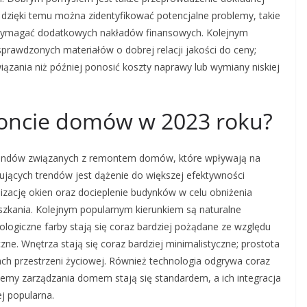
 dzięki temu można zidentyfikować potencjalne problemy, takie
gą wymagać dodatkowych nakładów finansowych. Kolejnym
rawdzonych materiałów o dobrej relacji jakości do ceny;
iązania niż później ponosić koszty naprawy lub wymiany niskiej
moncie domów w 2023 roku?
 trendów związanych z remontem domów, które wpływają na
ujących trendów jest dążenie do większej efektywności
izację okien oraz docieplenie budynków w celu obniżenia
szkania. Kolejnym popularnym kierunkiem są naturalne
logiczne farby stają się coraz bardziej pożądane ze względu
ne. Wnętrza stają się coraz bardziej minimalistyczne; prostota
ach przestrzeni życiowej. Również technologia odgrywa coraz
temy zarządzania domem stają się standardem, a ich integracja
j popularna.