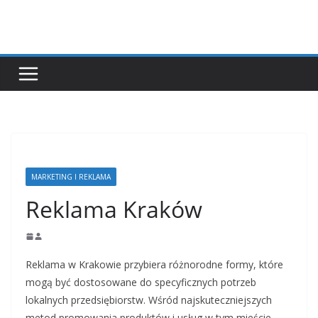
Przejdź
do
treści
MARKETING I REKLAMA
Reklama Kraków
Reklama w Krakowie przybiera różnorodne formy, które
mogą być dostosowane do specyficznych potrzeb
lokalnych przedsiębiorstw. Wśród najskuteczniejszych
metod promowania produktów i usług w tym mieście