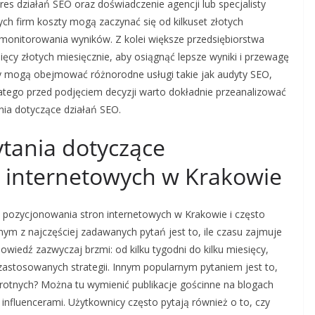
res działań SEO oraz doświadczenie agencji lub specjalisty
h firm koszty mogą zaczynać się od kilkuset złotych
 monitorowania wyników. Z kolei większe przedsiębiorstwa
ęcy złotych miesięcznie, aby osiągnąć lepsze wyniki i przewagę
ty mogą obejmować różnorodne usługi takie jak audyty SEO,
Dlatego przed podjęciem decyzji warto dokładnie przeanalizować
ania dotyczące działań SEO.
ytania dotyczące
 internetowych w Krakowie
 pozycjonowania stron internetowych w Krakowie i często
nym z najczęściej zadawanych pytań jest to, ile czasu zajmuje
wiedź zazwyczaj brzmi: od kilku tygodni do kilku miesięcy,
 zastosowanych strategii. Innym popularnym pytaniem jest to,
wrotnych? Można tu wymienić publikacje gościnne na blogach
influencerami. Użytkownicy często pytają również o to, czy