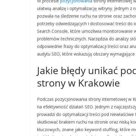
W procesie
pozycjonowania
strony internetowej w
ułatwią analizę i optymalizację witryny. Jednym z 
pozwala na śledzenie ruchu na stronie oraz zach
potrzeby odwiedzających i dostosować treści do
Search Console, które umożliwia monitorowanie w
problemów technicznych. Narzędzia do analizy sł
odpowiednie frazy do optymalizacji treści oraz an
audytu SEO, które wskazują obszary wymagające p
Jakie błędy unikać p
strony w Krakowie
Podczas pozycjonowania strony internetowej w Kr
na efektywność działań SEO. Jednym z najczęstsz
prowadzi do optymalizacji treści pod niewłaściwe
skutkować brakiem ruchu na stronie oraz niską 
kluczowych, znane jako keyword stuffing, które 