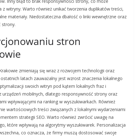
ków. Inny błąd to brak responsywności strony, co może
z witryny. Warto również unikać tworzenia duplikatów treści,
alne materiały. Niedostateczna dbałość o linki wewnętrzne oraz
 strony.
ycjonowaniu stron
kowie
rakowie zmieniają się wraz z rozwojem technologii oraz
ostatnich latach zauważalny jest wzrost znaczenia lokalnego
ptymalizacji swoich witryn pod kątem lokalnych fraz i
ą z urządzeń mobilnych, dlatego responsywność strony oraz
tami wpływającymi na ranking w wyszukiwarkach. Również
nie wartościowych treści związanych z lokalnymi wydarzeniami
elementem strategii SEO. Warto również zwrócić uwagę na
ego, które wpływają na algorytmy wyszukiwarek. Personalizacja
powszechna, co oznacza, że firmy muszą dostosować swoje