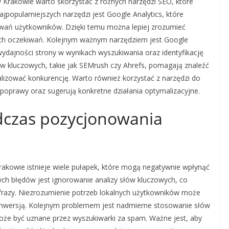
 Krakowie warto skorzystać z różnych narzędzi SEO, które
najpopularniejszych narzędzi jest Google Analytics, które
owań użytkowników. Dzięki temu można lepiej zrozumieć
 ich oczekiwań. Kolejnym ważnym narzędziem jest Google
ydajności strony w wynikach wyszukiwania oraz identyfikację
ów kluczowych, takie jak SEMrush czy Ahrefs, pomagają znaleźć
alizować konkurencję. Warto również korzystać z narzędzi do
oprawy oraz sugerują konkretne działania optymalizacyjne.
odczas pozycjonowania
akowie istnieje wiele pułapek, które mogą negatywnie wpłynąć
ych błędów jest ignorowanie analizy słów kluczowych, co
 frazy. Niezrozumienie potrzeb lokalnych użytkowników może
konwersją. Kolejnym problemem jest nadmierne stosowanie słów
może być uznane przez wyszukiwarki za spam. Ważne jest, aby