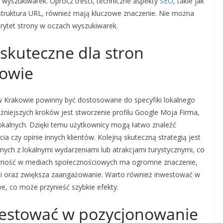
wyszukiwarek. Oprócz treści, techniczne aspekty
SEO
, takie jak
struktura URL, również mają kluczowe znaczenie. Nie można
rytet strony w oczach wyszukiwarek.
 skuteczne dla stron
kowie
 w Krakowie powinny być dostosowane do specyfiki lokalnego
żniejszych kroków jest stworzenie profilu Google Moja Firma,
okalnych. Dzięki temu użytkownicy mogą łatwo znaleźć
cia czy opinie innych klientów. Kolejną skuteczną strategią jest
ych z lokalnymi wydarzeniami lub atrakcjami turystycznymi, co
ywność w mediach społecznościowych ma ogromne znaczenie,
mi oraz zwiększa zaangażowanie. Warto również inwestować w
e, co może przynieść szybkie efekty.
westować w pozycjonowanie