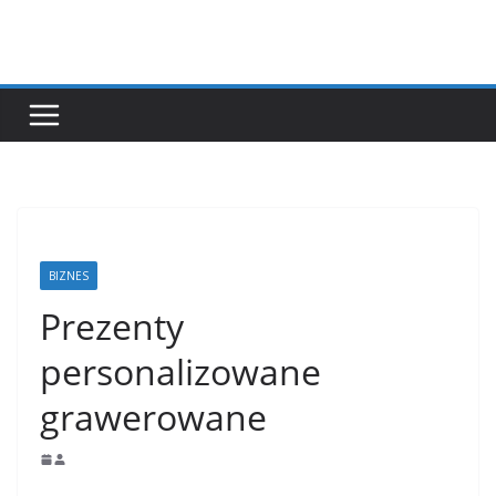
Przejdź
do
treści
BIZNES
Prezenty
personalizowane
grawerowane