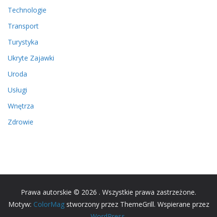
Technologie
Transport
Turystyka
Ukryte Zajawki
Uroda
Usługi
Wnętrza
Zdrowie
Prawa autorskie © 2026
. Wszystkie prawa zastrzeżone.
Motyw:
ColorMag
stworzony przez ThemeGrill. Wspierane przez
WordPress
.