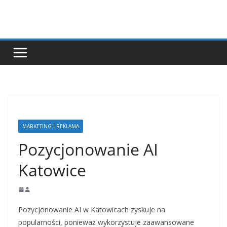
Przejdź
do
treści
MARKETING I REKLAMA
Pozycjonowanie AI
Katowice
Pozycjonowanie AI w Katowicach zyskuje na
popularności, ponieważ wykorzystuje zaawansowane