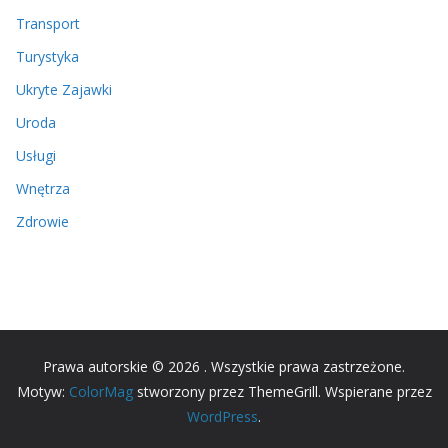
Transport
Turystyka
Ukryte Zajawki
Uroda
Usługi
Wnętrza
Zdrowie
Prawa autorskie © 2026
. Wszystkie prawa zastrzeżone.
Motyw:
ColorMag
stworzony przez ThemeGrill. Wspierane przez
WordPress
.