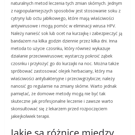
naturalnych metod leczenia tych zmian skórnych. Jednym
z najpopularniejszych sposobów jest stosowanie soku z
cytryny lub octu jabłkowego, które mają właściwości
antywirusowe i mogą pomóc w eliminacji wirusa HPV.
Należy nanieść sok lub ocet na kurzajkę i zabezpieczyć ją
bandażem na kilka godzin dziennie przez kilka dni. Inna
metoda to użycie czosnku, który również wykazuje
działanie przeciwwirusowe; wystarczy pokroić ząbek
czosnku i przyłożyć go do kurzajki na noc. Można także
spróbować zastosować olejek herbaciany, który ma
właściwości antybakteryjne i przeciwgrzybicze; należy
nanosić go regularnie na zmiany skórne. Warto jednak
pamiętać, że domowe metody mogą nie być tak
skuteczne jak profesjonalne leczenie i zawsze warto
skonsultować się z lekarzem przed rozpoczęciem
jakiejkolwiek terapii.
Jakie są różnice między