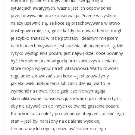
Aby koce gaśnicze mogły spełniać swoją rolę w
sytuacjach awaryjnych, ważne jest ich odpowiednie
przechowywanie oraz konserwacja. Przede wszystkim
należy upewnić się, że koce są przechowywane w łatwo
dostępnym miejscu, gdzie każdy domownik będzie mógł
je szybko znaleźć w razie potrzeby. Idealnym miejscem
na ich przechowywanie jest kuchnia lub przedpokój, gdzie
ryzyko wystąpienia pożaru jest największe. Koce powinny
być chronione przed wilgocią oraz zanieczyszczeniami,
które mogą wpłynąć na ich właściwości. Warto również
regularnie sprawdzać stan koca – jeśli zauważymy
jakiekolwiek uszkodzenia lub zabrudzenia, warto je
wymienić na nowe. Koce gaśnicze nie wymagają
skomplikowanej konserwacji, ale warto pamiętać o tym,
aby nie używać ich do innych celów niż gaszenie pożaru.
Po użyciu koca należy go dokładnie obejrzeć i ocenić jego
stan – jeśli był narażony na działanie wysokiej
temperatury lub ognia, może być konieczna jego