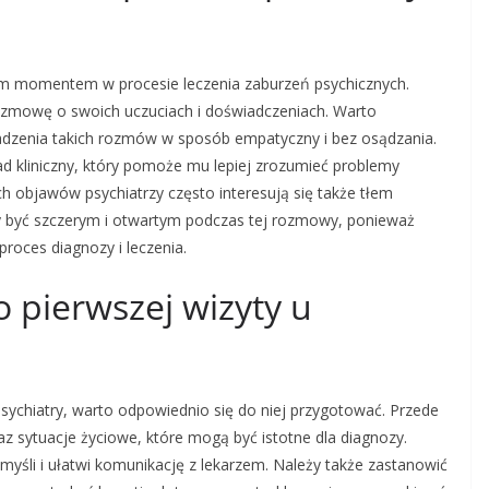
wym momentem w procesie leczenia zaburzeń psychicznych.
ozmowę o swoich uczuciach i doświadczeniach. Warto
wadzenia takich rozmów w sposób empatyczny i bez osądzania.
d kliniczny, który pomoże mu lepiej zrozumieć problemy
ch objawów psychiatrzy często interesują się także tłem
y być szczerym i otwartym podczas tej rozmowy, ponieważ
roces diagnozy i leczenia.
o pierwszej wizyty u
sychiatry, warto odpowiednio się do niej przygotować. Przede
az sytuacje życiowe, które mogą być istotne dla diagnozy.
yśli i ułatwi komunikację z lekarzem. Należy także zastanowić