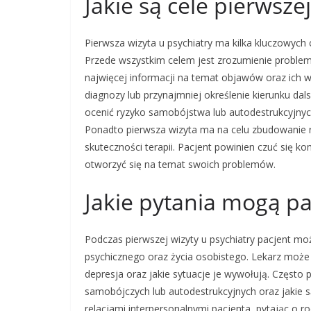
Jakie są cele pierwsze
Pierwsza wizyta u psychiatry ma kilka kluczowych c
Przede wszystkim celem jest zrozumienie problemów
najwięcej informacji na temat objawów oraz ich w
diagnozy lub przynajmniej określenie kierunku dals
ocenić ryzyko samobójstwa lub autodestrukcyjnych
Ponadto pierwsza wizyta ma na celu zbudowanie re
skuteczności terapii. Pacjent powinien czuć się 
otworzyć się na temat swoich problemów.
Jakie pytania mogą pa
Podczas pierwszej wizyty u psychiatry pacjent m
psychicznego oraz życia osobistego. Lekarz może z
depresja oraz jakie sytuacje je wywołują. Często 
samobójczych lub autodestrukcyjnych oraz jakie s
relacjami interpersonalnymi pacjenta, pytając o 