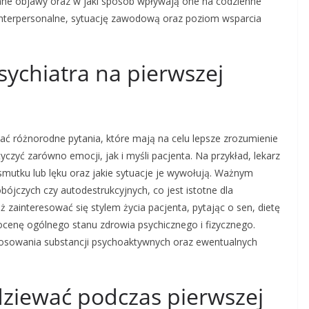
dane objawy oraz w jaki sposób wpływają one na codzienne
 interpersonalne, sytuację zawodową oraz poziom wsparcia
sychiatra na pierwszej
ać różnorodne pytania, które mają na celu lepsze zrozumienie
czyć zarówno emocji, jak i myśli pacjenta. Na przykład, lekarz
smutku lub lęku oraz jakie sytuacje je wywołują. Ważnym
jczych czy autodestrukcyjnych, co jest istotne dla
 zainteresować się stylem życia pacjenta, pytając o sen, dietę
 ocenę ogólnego stanu zdrowia psychicznego i fizycznego.
tosowania substancji psychoaktywnych oraz ewentualnych
ziewać podczas pierwszej