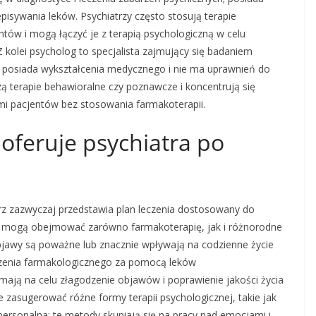
isywania leków. Psychiatrzy często stosują terapie
ntów i mogą łączyć je z terapią psychologiczną w celu
Z kolei psycholog to specjalista zajmujący się badaniem
 posiada wykształcenia medycznego i nie ma uprawnień do
ą terapie behawioralne czy poznawcze i koncentrują się
i pacjentów bez stosowania farmakoterapii.
 oferuje psychiatra po
arz zazwyczaj przedstawia plan leczenia dostosowany do
ia mogą obejmować zarówno farmakoterapię, jak i różnorodne
objawy są poważne lub znacznie wpływają na codzienne życie
eczenia farmakologicznego za pomocą leków
 mają na celu złagodzenie objawów i poprawienie jakości życia
 zasugerować różne formy terapii psychologicznej, takie jak
personalna; te metody skupiają się na pracy nad emocjami i