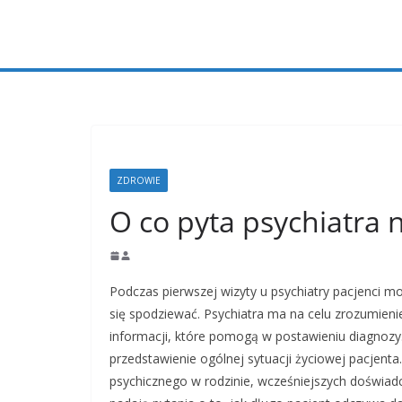
Przejdź
do
treści
ZDROWIE
O co pyta psychiatra 
Podczas pierwszej wizyty u psychiatry pacjenci m
się spodziewać. Psychiatra ma na celu zrozumienie
informacji, które pomogą w postawieniu diagnozy.
przedstawienie ogólnej sytuacji życiowej pacjent
psychicznego w rodzinie, wcześniejszych doświad