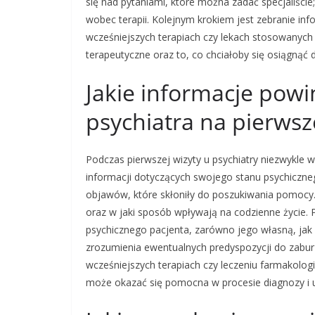
się nad pytaniami, które można zadać specjaliści
wobec terapii. Kolejnym krokiem jest zebranie info
wcześniejszych terapiach czy lekach stosowanych
terapeutyczne oraz to, co chciałoby się osiągnąć d
Jakie informacje powi
psychiatra na pierwsz
Podczas pierwszej wizyty u psychiatry niezwykle w
informacji dotyczących swojego stanu psychiczneg
objawów, które skłoniły do poszukiwania pomocy. N
oraz w jaki sposób wpływają na codzienne życie. 
psychicznego pacjenta, zarówno jego własną, jak 
zrozumienia ewentualnych predyspozycji do zabu
wcześniejszych terapiach czy leczeniu farmakolog
może okazać się pomocna w procesie diagnozy i us