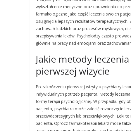
wykształcenie medyczne oraz uprawnienia do przep
farmakologiczne jako część leczenia swoich pacje
osiągnięcia lepszych rezultatów terapeutycznych. 
zachowań ludzkich oraz procesów myślowych; nie
przepisywania leków. Psycholodzy często prowadz
głównie na pracy nad emocjami oraz zachowaniam
Jakie metody leczenia
pierwszej wizycie
Po zakończeniu pierwszej wizyty u psychiatry lek
indywidualnych potrzeb pacjenta. Metody leczen
formy terapii psychologicznej. W przypadku gdy 
pacjenta, psychiatra może zalecić rozpoczęcie l
przeciwdepresyjnych lub przeciwlękowych. Leki te
pacjenta. Oprócz farmakoterapii lekarz może także
terapia poznawczo-behawioralna czy terapia inter