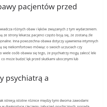
obawy pacjentów przed
oświadcza różnych obaw i lęków związanych z tym wydarzeniem.
 ze strony lekarza; pacjenci często boją się, że zostaną źle
jonalne. Inna powszechna obawa dotyczy ujawnienia intymnych
ują się niekomfortowo mówiąc o swoich uczuciach czy
wiele osób obawia się tego, że psychiatrzy mogą zalecić leki
, co może budzić lęk przed skutkami ubocznymi lub
y psychiatrą a
nak istnieją istotne różnice między tymi dwoma zawodami
ię w diagnostyce i leczeniu zaburzeń psychicznych; posiada