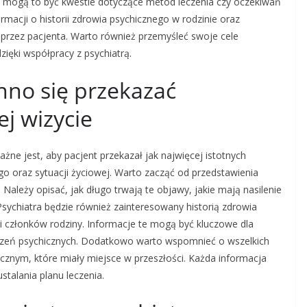
e; mogą to być kwestie dotyczące metod leczenia czy oczekiwań
rmacji o historii zdrowia psychicznego w rodzinie oraz
 przez pacjenta. Warto również przemyśleć swoje cele
zięki współpracy z psychiatrą.
nno się przekazać
ej wizycie
ażne jest, aby pacjent przekazał jak najwięcej istotnych
o oraz sytuacji życiowej. Warto zacząć od przedstawienia
ależy opisać, jak długo trwają te objawy, jakie mają nasilenie
Psychiatra będzie również zainteresowany historią zdrowia
i członków rodziny. Informacje te mogą być kluczowe dla
rzeń psychicznych. Dodatkowo warto wspomnieć o wszelkich
icznym, które miały miejsce w przeszłości. Każda informacja
talania planu leczenia.