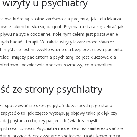
j wizyty u psychiatry
elów, które są istotne zarówno dla pacjenta, jak i dla lekarza.
, z jakimi boryka się pacjent. Psychiatra stara się zebrać jak
pływu na życie codzienne. Kolejnym celem jest postawienie
zych badań i terapii. W trakcie wizyty lekarz może również
 myśli, co jest niezwykle ważne dla bezpieczeństwa pacjenta.
lacji między pacjentem a psychiatrą, co jest kluczowe dla
komfortowo i bezpiecznie podczas rozmowy, co pozwoli mu
ść ze strony psychiatry
oże spodziewać się szeregu pytań dotyczących jego stanu
apytać o to, jak często występują objawy takie jak lęk czy
padają pytania o to, czy pacjent doświadcza myśli
ą ich okoliczności. Psychiatra może również zainteresować się
rodzinę, przyjaciół oraz wsparcie społeczne. Dodatkowo mogą