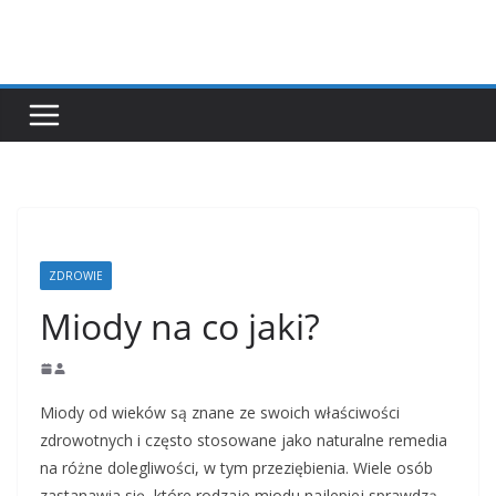
Przejdź
do
treści
ZDROWIE
Miody na co jaki?
Miody od wieków są znane ze swoich właściwości
zdrowotnych i często stosowane jako naturalne remedia
na różne dolegliwości, w tym przeziębienia. Wiele osób
zastanawia się, które rodzaje miodu najlepiej sprawdzą