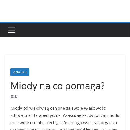
Przejdź
do
treści
ZDROWIE
Miody na co pomaga?
Miody od wieków są cenione za swoje właściwości
zdrowotne i terapeutyczne. Właściwie każdy rodzaj miodu
ma swoje unikalne cechy, które mogą wspierać organizm
w różnych aspektach. Na przykład miód lipowy jest znany