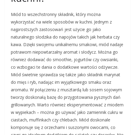
Miód to wszechstronny składnik, który można
wykorzystać na wiele sposobów w kuchni. Jednym z
najprostszych zastosowań jest użycie go jako
naturalnego słodzika do napojów takich jak herbata czy
kawa. Dzięki swojemu unikalnemu smakowi, miód nadaje
potrawom niepowtarzalny aromat i słodycz. Można go
również dodawać do smoothie, jogurtów czy owsianki,
co wzbogaci te dania o dodatkowe wartości odżywcze.
Miód świetnie sprawdza się także jako składnik marynat
do mięs i ryb, nadając im wyjątkowego smaku oraz
aromatu. W połączeniu z musztardą lub sosem sojowym
tworzy doskonałą bazę do przygotowania pysznych dań
grillowanych. Warto również eksperymentować z miodem
w wypiekach – można go używać jako zamiennik cukru w
ciastach, muffinkach czy chlebach. Miód doskonale
komponuje się z orzechami i suszonymi owocami, co
czyni go idealnym dodatkiem do sałatek czy deserów. Nie