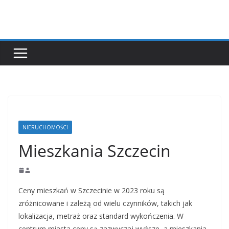
Przejdź
do
treści
NIERUCHOMOŚCI
Mieszkania Szczecin
Ceny mieszkań w Szczecinie w 2023 roku są
zróżnicowane i zależą od wielu czynników, takich jak
lokalizacja, metraż oraz standard wykończenia. W
centrum miasta ceny są zazwyczaj wyższe, a mieszkania