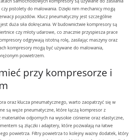
ztatach samochodowych kompresory są używane do zasilania
y czy pistolety do malowania. Dzięki nim mechanicy mogą
rwacji pojazdów. Klucz pneumatyczny jest szczególnie
jest duża siła dokręcania. W budownictwie kompresory są
iertnice czy młoty udarowe, co znacznie przyspiesza prace
mpresory odgrywają istotną rolę, zasilając maszyny oraz
ach kompresory mogą być używane do malowania,
prężonym powietrzem.
 mieć przy kompresorze i
ym
ra oraz klucza pneumatycznego, warto zaopatrzyć się w
dne są węże pneumatyczne, które łączą kompresor z
 materiałów odpornych na wysokie ciśnienie oraz elastyczne,
ementem są złączki i adaptery, które pozwalają na łatwe
go powietrza. Filtry powietrza to kolejny ważny dodatek, który