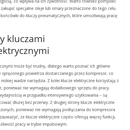
ilgocią, co wpływa na ich żywotność. Warto również pomyśleć
kupić specjalne oleje lub smary przeznaczone do tego celu.
końcówki do kluczy pneumatycznych, które umożliwiają pracę
zy kluczami
ektrycznymi
cznymi może być trudny, dlatego warto poznać ich główne
ie sprężonego powietrza dostarczanego przez kompresor, co
iskiej wadze narzędzia. Z kolei klucze elektryczne korzystają z
ilne, ponieważ nie wymagają dodatkowego sprzętu do pracy.
 wydajnością w przypadku intensywnego użytkowania – są
ować dłużej bez przerwy. Z drugiej strony klucze elektryczne
dczonych, ponieważ nie wymagają podłączania do kompresora
auważyć, że klucze elektryczne często oferują więcej funkcji,
żliwość pracy w trybie impulsowym.