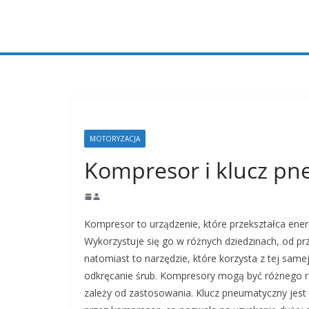
Przejdź
do
treści
MOTORYZACJA
Kompresor i klucz p
Kompresor to urządzenie, które przekształca ene
Wykorzystuje się go w różnych dziedzinach, od 
natomiast to narzędzie, które korzysta z tej same
odkręcanie śrub. Kompresory mogą być różnego ro
zależy od zastosowania. Klucz pneumatyczny jes