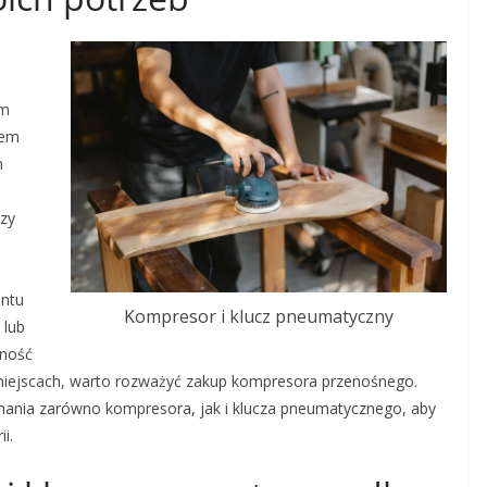
em
iem
m
dzy
entu
Kompresor i klucz pneumatyczny
 lub
lność
h miejscach, warto rozważyć zakup kompresora przenośnego.
ania zarówno kompresora, jak i klucza pneumatycznego, aby
i.