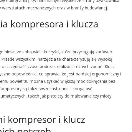
iły dokręcania przy minimalnym wysiłku ze strony użytkownika.
 w warsztatach mechanicznych oraz w branży budowlanej.
nia kompresora i klucza
niesie ze sobą wiele korzyści, które przyciągają zarówno
 Przede wszystkim, narzędzia te charakteryzują się wysoką
 oszczędność czasu podczas realizacji różnych zadań. Klucz
ryczne odpowiedniki, co sprawia, że jest bardziej ergonomiczny i
onemu powietrzu można uzyskać większą moc dokręcania bez
 Kompresory są także wszechstronne – mogą być
umatycznych, takich jak pistolety do malowania czy młoty
i kompresor i klucz
ich potrzeb