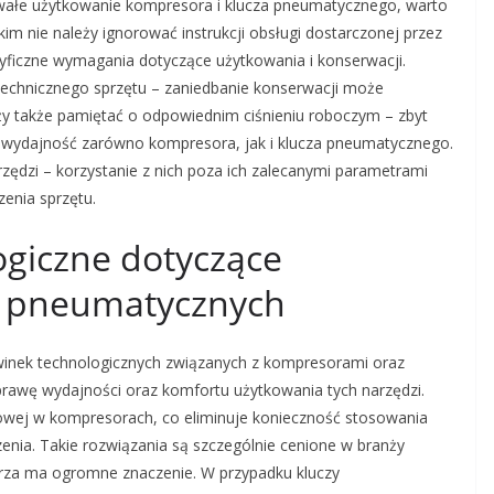
wałe użytkowanie kompresora i klucza pneumatycznego, warto
im nie należy ignorować instrukcji obsługi dostarczonej przez
ficzne wymagania dotyczące użytkowania i konserwacji.
technicznego sprzętu – zaniedbanie konserwacji może
eży także pamiętać o odpowiednim ciśnieniu roboczym – zbyt
na wydajność zarówno kompresora, jak i klucza pneumatycznego.
rzędzi – korzystanie z nich poza ich zalecanymi parametrami
enia sprzętu.
ogiczne dotyczące
y pneumatycznych
nowinek technologicznych związanych z kompresorami oraz
rawę wydajności oraz komfortu użytkowania tych narzędzi.
jowej w kompresorach, co eliminuje konieczność stosowania
enia. Takie rozwiązania są szczególnie cenione w branży
trza ma ogromne znaczenie. W przypadku kluczy