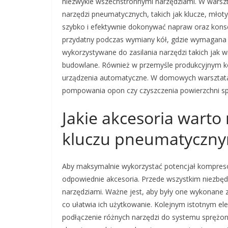
niezwykle wszechstronnymi narzędziami. W wars
narzędzi pneumatycznych, takich jak klucze, młot
szybko i efektywnie dokonywać napraw oraz konse
przydatny podczas wymiany kół, gdzie wymagana 
wykorzystywane do zasilania narzędzi takich jak w
budowlane. Również w przemyśle produkcyjnym ko
urządzenia automatyczne. W domowych warsztat
pompowania opon czy czyszczenia powierzchni s
Jakie akcesoria warto
kluczu pneumatyczn
Aby maksymalnie wykorzystać potencjał kompreso
odpowiednie akcesoria. Przede wszystkim niezbę
narzędziami. Ważne jest, aby były one wykonane z
co ułatwia ich użytkowanie. Kolejnym istotnym el
podłączenie różnych narzędzi do systemu sprężone