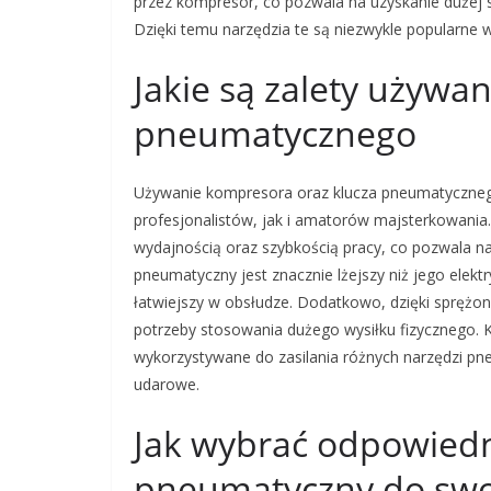
przez kompresor, co pozwala na uzyskanie dużej s
Dzięki temu narzędzia te są niezwykle popularne
Jakie są zalety używa
pneumatycznego
Używanie kompresora oraz klucza pneumatycznego 
profesjonalistów, jak i amatorów majsterkowania.
wydajnością oraz szybkością pracy, co pozwala na
pneumatyczny jest znacznie lżejszy niż jego elekt
łatwiejszy w obsłudze. Dodatkowo, dzięki spręż
potrzeby stosowania dużego wysiłku fizycznego.
wykorzystywane do zasilania różnych narzędzi pne
udarowe.
Jak wybrać odpowiedn
pneumatyczny do swo