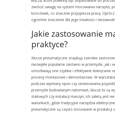
klucza, które powinny być dopasowane do potrze
zwrócić uwagę na system mocowania narzędzi, po
końcówek, co znacznie przyspiesza pracę. Oprócz 
ogromne znaczenie dla jego trwałości i niezawodn
Jakie zastosowanie m
praktyce?
Klucze pneumatyczne znajdują szerokie zastosowa
niezwykle popularne zarówno w przemyśle, jak i 
umożliwiają one szybkie i efektywne dokręcanie or
procesy montażowe i demontażowe. W warsztata
podczas wymiany opon czy serwisowania pojazdów, 
przemyśle budowlanym natomiast, klucze te są w
stalowych czy instalacji maszyn. Ich zaletą jest n
warunkach, gdzie tradycyjne narzędzia elektrycz
pneumatyczne są często stosowane w produkcji ser