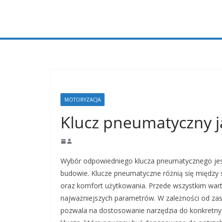
Przejdź
do
treści
MOTORYZACJA
Klucz pneumatyczny j
Wybór odpowiedniego klucza pneumatycznego jest
budowie. Klucze pneumatyczne różnią się między
oraz komfort użytkowania. Przede wszystkim war
najważniejszych parametrów. W zależności od za
pozwala na dostosowanie narzędzia do konkretny