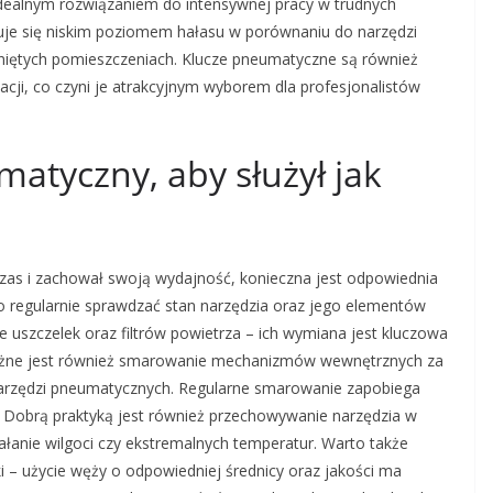
 idealnym rozwiązaniem do intensywnej pracy w trudnych
uje się niskim poziomem hałasu w porównaniu do narzędzi
niętych pomieszczeniach. Klucze pneumatyczne są również
cji, co czyni je atrakcyjnym wyborem dla profesjonalistów
matyczny, aby służył jak
czas i zachował swoją wydajność, konieczna jest odpowiednia
o regularnie sprawdzać stan narzędzia oraz jego elementów
e uszczelek oraz filtrów powietrza – ich wymiana jest kluczowa
ażne jest również smarowanie mechanizmów wewnętrznych za
arzędzi pneumatycznych. Regularne smarowanie zapobiega
. Dobrą praktyką jest również przechowywanie narzędzia w
ałanie wilgoci czy ekstremalnych temperatur. Warto także
 – użycie węży o odpowiedniej średnicy oraz jakości ma