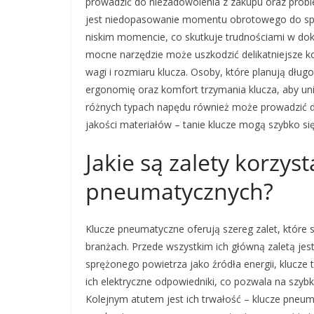
prowadzić do niezadowolenia z zakupu oraz prob
jest niedopasowanie momentu obrotowego do specy
niskim momencie, co skutkuje trudnościami w dokr
mocne narzędzie może uszkodzić delikatniejsze
wagi i rozmiaru klucza. Osoby, które planują dłu
ergonomię oraz komfort trzymania klucza, aby un
różnych typach napędu również może prowadzić 
jakości materiałów – tanie klucze mogą szybko si
Jakie są zalety korzyst
pneumatycznych?
Klucze pneumatyczne oferują szereg zalet, które
branżach. Przede wszystkim ich główną zaletą jes
sprężonego powietrza jako źródła energii, klucz
ich elektryczne odpowiedniki, co pozwala na szybk
Kolejnym atutem jest ich trwałość – klucze pneu