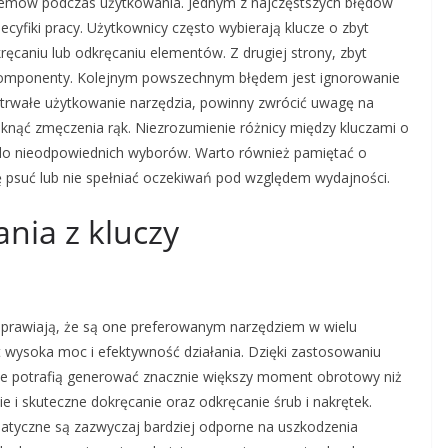
lemów podczas użytkowania. Jednym z najczęstszych błędów
fiki pracy. Użytkownicy często wybierają klucze o zbyt
ęcaniu lub odkręcaniu elementów. Z drugiej strony, zbyt
 komponenty. Kolejnym powszechnym błędem jest ignorowanie
gotrwałe użytkowanie narzędzia, powinny zwrócić uwagę na
iknąć zmęczenia rąk. Niezrozumienie różnicy między kluczami o
do nieodpowiednich wyborów. Warto również pamiętać o
ę psuć lub nie spełniać oczekiwań pod względem wydajności.
ania z kluczy
 sprawiają, że są one preferowanym narzędziem w wielu
t wysoka moc i efektywność działania. Dzięki zastosowaniu
e te potrafią generować znacznie większy moment obrotowy niż
ie i skuteczne dokręcanie oraz odkręcanie śrub i nakrętek.
matyczne są zazwyczaj bardziej odporne na uszkodzenia