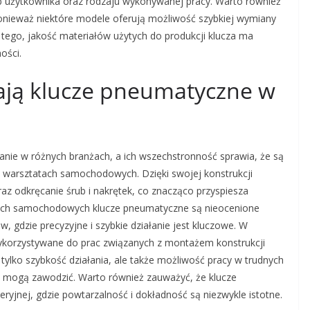
b użytkownika oraz rodzaju wykonywanej pracy. Warto również
nieważ niektóre modele oferują możliwość szybkiej wymiany
tego, jakość materiałów użytych do produkcji klucza ma
ości.
ają klucze pneumatyczne w
nie w różnych branżach, a ich wszechstronność sprawia, że są
w warsztatach samochodowych. Dzięki swojej konstrukcji
az odkręcanie śrub i nakrętek, co znacząco przyspiesza
ch samochodowych klucze pneumatyczne są nieocenione
gdzie precyzyjne i szybkie działanie jest kluczowe. W
ykorzystywane do prac związanych z montażem konstrukcji
ie tylko szybkość działania, ale także możliwość pracy w trudnych
ne mogą zawodzić. Warto również zauważyć, że klucze
yjnej, gdzie powtarzalność i dokładność są niezwykle istotne.