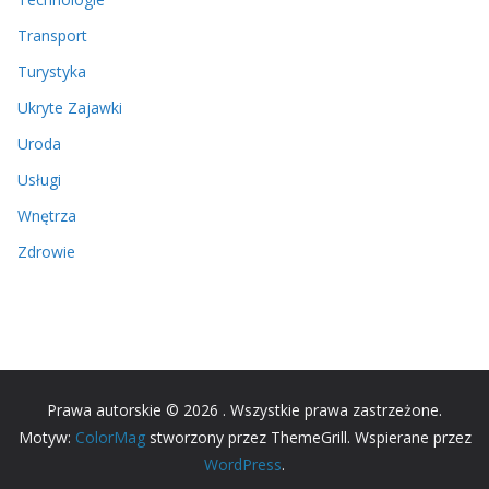
Transport
Turystyka
Ukryte Zajawki
Uroda
Usługi
Wnętrza
Zdrowie
Prawa autorskie © 2026
. Wszystkie prawa zastrzeżone.
Motyw:
ColorMag
stworzony przez ThemeGrill. Wspierane przez
WordPress
.