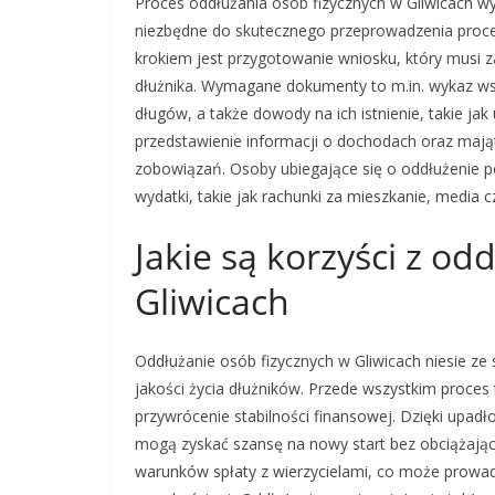
Proces oddłużania osób fizycznych w Gliwicach
niezbędne do skutecznego przeprowadzenia proc
krokiem jest przygotowanie wniosku, który musi 
dłużnika. Wymagane dokumenty to m.in. wykaz ws
długów, a także dowody na ich istnienie, takie j
przedstawienie informacji o dochodach oraz mająt
zobowiązań. Osoby ubiegające się o oddłużenie 
wydatki, takie jak rachunki za mieszkanie, media cz
Jakie są korzyści z od
Gliwicach
Oddłużanie osób fizycznych w Gliwicach niesie z
jakości życia dłużników. Przede wszystkim proces 
przywrócenie stabilności finansowej. Dzięki upa
mogą zyskać szansę na nowy start bez obciążający
warunków spłaty z wierzycielami, co może prowad