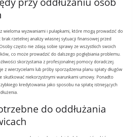
błędy przy oddłużaniu osób
h
ę z wieloma wyzwaniami i pułapkami, które mogą prowadzić do
rak rzetelnej analizy własnej sytuacji finansowej przed
Osoby często nie zdają sobie sprawy ze wszystkich swoich
tków, co może prowadzić do dalszego pogłębiania problemu.
iwości skorzystania z profesjonalnej pomocy doradczej.
e z wierzycielami lub próby sporządzenia planu spłaty długów
oże skutkować niekorzystnymi warunkami umowy. Ponadto
szybkiego kredytowania jako sposobu na spłatę istniejących
dłużenia.
otrzebne do oddłużania
wicach