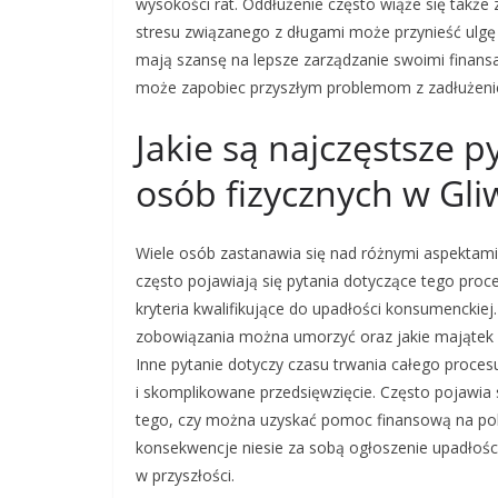
wysokości rat. Oddłużenie często wiąże się także
stresu związanego z długami może przynieść ulg
mają szansę na lepsze zarządzanie swoimi finan
może zapobiec przyszłym problemom z zadłużen
Jakie są najczęstsze 
osób fizycznych w Gli
Wiele osób zastanawia się nad różnymi aspektami
często pojawiają się pytania dotyczące tego proce
kryteria kwalifikujące do upadłości konsumenckie
zobowiązania można umorzyć oraz jakie mająte
Inne pytanie dotyczy czasu trwania całego proces
i skomplikowane przedsięwzięcie. Często pojawia
tego, czy można uzyskać pomoc finansową na pokr
konsekwencje niesie za sobą ogłoszenie upadłości
w przyszłości.