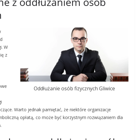
ane z oddłużaniem osób
h
w
od
i. W
ię z
kowe
Oddłużanie osób fizycznych Gliwice
i
czące. Warto jednak pamiętać, że niektóre organizacje
mboliczną opłatą, co może być korzystnym rozwiązaniem dla
.