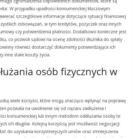
 wymaga zgromadzenia odpowiednich dokumentów, które są
edur. W przypadku upadłości konsumenckiej kluczowym
zawierać szczegółowe informacje dotyczące sytuacji finansowej
zystkich zobowiązań, w tym kredytów, pożyczek oraz innych
ak umowy czy potwierdzenia płatności. Dodatkowo konieczne jest
ku, co pozwoli sądowi na ocenę zdolności dłużnika do spłaty
powinny również dostarczyć dokumenty potwierdzające ich
y inne stałe koszty życia.
dłużania osób fizycznych w
e sobą wiele korzyści, które mogą znacząco wpłynąć na poprawę
ten pozwala na uwolnienie się od ciężaru zadłużenia i
dłości konsumenckiej lub innym metodom oddłużania osoby te
ch ich długów. Kolejną korzyścią jest możliwość negocjacji
zić do uzyskania korzystniejszych umów oraz zmniejszenia