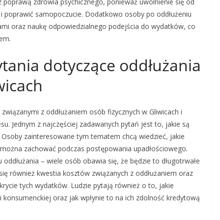
 z poprawą zdrowia psychicznego, ponieważ uwolnienie się od
ę i poprawić samopoczucie. Dodatkowo osoby po oddłużeniu
sami oraz naukę odpowiedzialnego podejścia do wydatków, co
iem.
pytania dotyczące oddłużania
wicach
 związanymi z oddłużaniem osób fizycznych w Gliwicach i
su. Jednym z najczęściej zadawanych pytań jest to, jakie są
j. Osoby zainteresowane tym tematem chcą wiedzieć, jakie
k można zachować podczas postępowania upadłościowego.
u oddłużania – wiele osób obawia się, że będzie to długotrwałe
 się również kwestia kosztów związanych z oddłużaniem oraz
ycie tych wydatków. Ludzie pytają również o to, jakie
 konsumenckiej oraz jak wpłynie to na ich zdolność kredytową