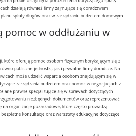
lega na próbie osiągnięcia porozumienia dotyczącego spłaty
icach działają również firmy zajmujące się doradztwem
 planu spłaty długów oraz w zarządzaniu budżetem domowym.
ują pomoc w oddłużaniu w
zacji, które oferują pomoc osobom fizycznym borykającym się z
równo publiczne jednostki, jak i prywatne firmy doradcze. Na
liwicach może udzielić wsparcia osobom znajdującym się w
 dotyczące zarządzania budżetem oraz pomoc w negocjacjach z
celarie prawne specjalizujące się w sprawach dotyczących
przygotowaniu niezbędnych dokumentów oraz reprezentować
gę na organizacje pozarządowe, które często prowadzą
ą bezpłatne konsultacje oraz warsztaty edukacyjne dotyczące