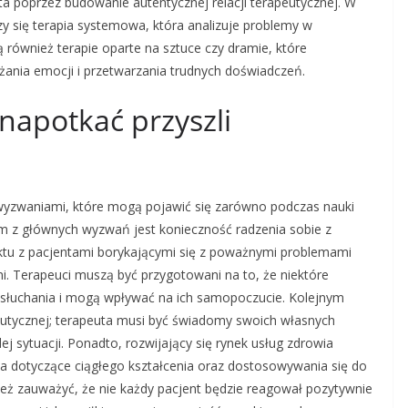
ta poprzez budowanie autentycznej relacji terapeutycznej. W
zy się terapia systemowa, która analizuje problemy w
ją również terapie oparte na sztuce czy dramie, które
żania emocji i przetwarzania trudnych doświadczeń.
napotkać przyszli
 wyzwaniami, które mogą pojawić się zarówno podczas nauki
ym z głównych wyzwań jest konieczność radzenia sobie z
tu z pacjentami borykającymi się z poważnymi problemami
. Terapeuci muszą być przygotowani na to, że niektóre
ysłuchania i mogą wpływać na ich samopoczucie. Kolejnym
peutycznej; terapeuta musi być świadomy swoich własnych
ej sytuacji. Ponadto, rozwijający się rynek usług zdrowia
a dotyczące ciągłego kształcenia oraz dostosowywania się do
ież zauważyć, że nie każdy pacjent będzie reagował pozytywnie