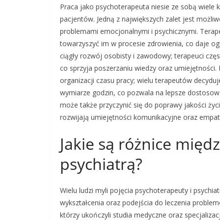
Praca jako psychoterapeuta niesie ze sobą wiele k
pacjentów. Jedną z największych zalet jest możli
problemami emocjonalnymi i psychicznymi. Tera
towarzyszyć im w procesie zdrowienia, co daje o
ciągły rozwój osobisty i zawodowy; terapeuci częs
co sprzyja poszerzaniu wiedzy oraz umiejętnośc
organizacji czasu pracy; wielu terapeutów decyduj
wymiarze godzin, co pozwala na lepsze dostosowa
może także przyczynić się do poprawy jakości ży
rozwijają umiejętności komunikacyjne oraz empatyc
Jakie są różnice międ
psychiatrą?
Wielu ludzi myli pojęcia psychoterapeuty i psychia
wykształcenia oraz podejścia do leczenia problem
którzy ukończyli studia medyczne oraz specjalizac