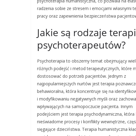
psychoterapia humanistyczna, co pozwala na elas
radzenia sobie ze stresem i emocjami własnymi 
pracy oraz zapewnienia bezpieczeństwa pacjentow
Jakie są rodzaje terap
psychoterapeutów?
Psychoterapia to obszerny temat obejmujący wie
różnych podejść i metod terapeutycznych, które
dostosować do potrzeb pacjentów. Jednym z
najpopularniejszych nurtów jest terapia poznawcz
behawioralna, która koncentruje się na identyfiko
i modyfikowaniu negatywnych myśli oraz zachow
wpływających na samopoczucie pacjenta. Innym
podejściem jest terapia psychodynamiczna, która
nieświadome procesy i konflikty wewnętrzne, czę
sięgające dzieciństwa. Terapia humanistyczna kła