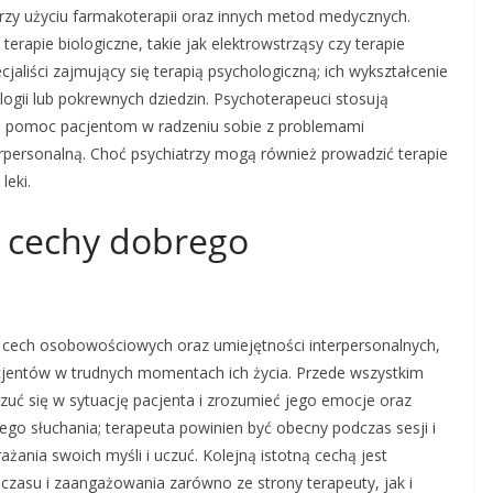
rzy użyciu farmakoterapii oraz innych metod medycznych.
erapie biologiczne, takie jak elektrowstrząsy czy terapie
jaliści zajmujący się terapią psychologiczną; ich wykształcenie
logii lub pokrewnych dziedzin. Psychoterapeuci stosują
lu pomoc pacjentom w radzeniu sobie z problemami
rpersonalną. Choć psychiatrzy mogą również prowadzić terapie
leki.
e cechy dobrego
 cech osobowościowych oraz umiejętności interpersonalnych,
cjentów w trudnych momentach ich życia. Przede wszystkim
czuć się w sytuację pacjenta i zrozumieć jego emocje oraz
go słuchania; terapeuta powinien być obecny podczas sesji i
nia swoich myśli i uczuć. Kolejną istotną cechą jest
czasu i zaangażowania zarówno ze strony terapeuty, jak i