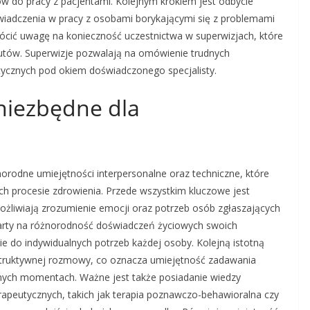
ów do pracy z pacjentami. Kolejnym krokiem jest odbycie
oświadczenia w pracy z osobami borykającymi się z problemami
ócić uwagę na konieczność uczestnictwa w superwizjach, które
utów. Superwizje pozwalają na omówienie trudnych
tycznych pod okiem doświadczonego specjalisty.
 niezbędne dla
orodne umiejętności interpersonalne oraz techniczne, które
ch procesie zdrowienia. Przede wszystkim kluczowe jest
możliwiają zrozumienie emocji oraz potrzeb osób zgłaszających
warty na różnorodność doświadczeń życiowych swoich
 do indywidualnych potrzeb każdej osoby. Kolejną istotną
struktywnej rozmowy, co oznacza umiejętność zadawania
dnych momentach. Ważne jest także posiadanie wiedzy
rapeutycznych, takich jak terapia poznawczo-behawioralna czy