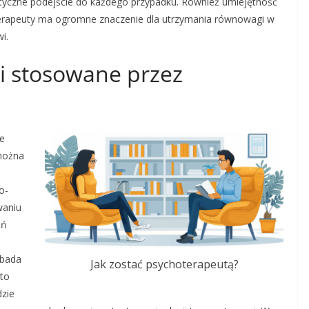
tyczne podejście do każdego przypadku. Również umiejętność
terapeuty ma ogromne znaczenie dla utrzymania równowagi w
i.
ii stosowane przez
le
 można
o-
waniu
ań
 bada
Jak zostać psychoterapeutą?
sto
dzie