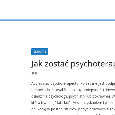
Przejdź
do
treści
ZDROWIE
Jak zostać psychotera
Aby zostać psychoterapeutą, konieczne jest podję
odpowiednich kwalifikacji oraz umiejętności. Pie
dziedzinie psychologii, psychiatrii lub pokrewnej.
która trwa pięć lat i kończy się uzyskaniem tytuł
edukację w postaci studiów podyplomowych z zakre