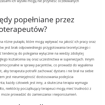
czasami ich wysiłki mogą nie przynieść oczekiwanych
błędy popełniane przez
hoterapeutów?
na różne pułapki, które mogą wpływać na jakość ich pracy oraz
dów jest brak odpowiedniego przygotowania teoretycznego i
ć tendencję do polegania wyłącznie na wiedzy zdobytej
łego kształcenia się oraz uczestnictwa w superwizjach. Innym
mocjonalne w sprawy pacjentów, co prowadzi do wypalenia
, aby terapeuta potrafił zachować dystans i nie brał na siebie
ędem jest nieumiejętność dostosowania podejścia
ta; każdy człowiek jest inny, a skuteczna terapia wymaga
to, niektórzy początkujący terapeuci mogą mieć trudności z
co może prowadzić do zamieszania i nieporozumień.