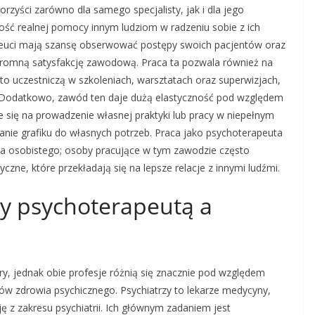
orzyści zarówno dla samego specjalisty, jak i dla jego
wość realnej pomocy innym ludziom w radzeniu sobie z ich
peuci mają szansę obserwować postępy swoich pacjentów oraz
gromną satysfakcję zawodową. Praca ta pozwala również na
to uczestniczą w szkoleniach, warsztatach oraz superwizjach,
i. Dodatkowo, zawód ten daje dużą elastyczność pod względem
e się na prowadzenie własnej praktyki lub pracy w niepełnym
nie grafiku do własnych potrzeb. Praca jako psychoterapeuta
cia osobistego; osoby pracujące w tym zawodzie często
zne, które przekładają się na lepsze relacje z innymi ludźmi.
zy psychoterapeutą a
try, jednak obie profesje różnią się znacznie pod względem
ów zdrowia psychicznego. Psychiatrzy to lekarze medycyny,
ję z zakresu psychiatrii. Ich głównym zadaniem jest