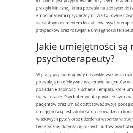
ich celem jest przygotowanie przyszłych terapeut
praktyki klinicznej, która pozwala na zdobycie d
emocjonalnymi i psychicznymi. Warto również zwr
są istotnym elementem kształcenia psychoterape
przypadków oraz rozwijanie umiejętności terapeu
Jakie umiejętności są
psychoterapeuty?
W pracy psychoterapeuty niezwykle ważne są różn
pozwalają na efektywne wspieranie pacjentów w i
posiadanie zdolności słuchania i empatii, które u
się na terapię. Psychoterapeuta powinien być ot
pacjentów oraz umieć dostosować swoje podejście
umiejętnością jest zdolność do prowadzenia kon
właściwych pytań oraz udzielania wsparcia w tru
teoretycznej dotyczącej różnych nurtów psychote