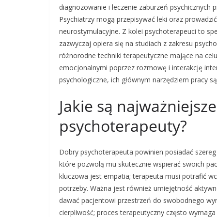
diagnozowanie i leczenie zaburzeń psychicznych p
Psychiatrzy mogą przepisywać leki oraz prowadzić t
neurostymulacyjne. Z kolei psychoterapeuci to spec
zazwyczaj opiera się na studiach z zakresu psycho
różnorodne techniki terapeutyczne mające na ce
emocjonalnymi poprzez rozmowę i interakcję inte
psychologiczne, ich głównym narzędziem pracy są 
Jakie są najważniejsz
psychoterapeuty?
Dobry psychoterapeuta powinien posiadać szereg
które pozwolą mu skutecznie wspierać swoich pa
kluczowa jest empatia; terapeuta musi potrafić w
potrzeby. Ważna jest również umiejętność aktywne
dawać pacjentowi przestrzeń do swobodnego wyraża
cierpliwość; proces terapeutyczny często wymaga 