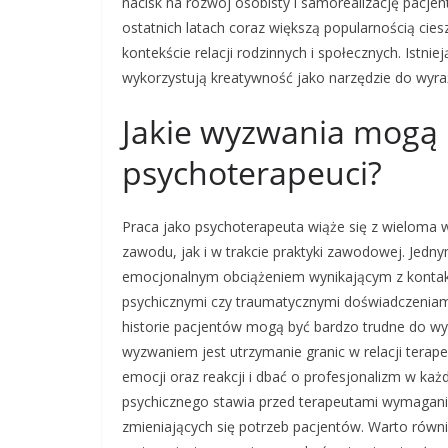
nacisk na rozwój osobisty i samorealizację pacjen
ostatnich latach coraz większą popularnością cies
kontekście relacji rodzinnych i społecznych. Istnie
wykorzystują kreatywność jako narzędzie do wyra
Jakie wyzwania mogą 
psychoterapeuci?
Praca jako psychoterapeuta wiąże się z wieloma
zawodu, jak i w trakcie praktyki zawodowej. Jedn
emocjonalnym obciążeniem wynikającym z kontak
psychicznymi czy traumatycznymi doświadczeniami
historie pacjentów mogą być bardzo trudne do w
wyzwaniem jest utrzymanie granic w relacji tera
emocji oraz reakcji i dbać o profesjonalizm w każd
psychicznego stawia przed terapeutami wymagani
zmieniających się potrzeb pacjentów. Warto równ