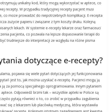
 otrzymują unikalny kod, który mogą wykorzystać w aptece, co
owej recepty. W przypadku tradycyjnej recepty pacjent musi
e, co może prowadzić do niepotrzebnych komplikacji. E-recepta
icza zużycie papieru i związane z tym koszty druku. Kolejną
pisanych lekach. W systemie e-recepty lekarze oraz farmaceuci
czenia pacjenta, co pozwala na lepsze dopasowanie terapii do
być trudniejsze do interpretacji ze względu na różne pisma
pytania dotyczące e-recepty?
pularna, pojawia się wiele pytań dotyczących jej funkcjonowania
pytań jest to, jak można uzyskać e-receptę. Pacjenci mogą ją
wia ją za pomocą specjalnego oprogramowania. Innym pytaniem
j aptece. Odpowiedź brzmi tak – wszystkie apteki w Polsce są
zęsto pytają również o to, co zrobić w przypadku zagubienia
ować się z lekarzem lub placówką medyczną, która wystawiła
ukować receptę. Kolejnym istotnym zagadnieniem jest kwestia