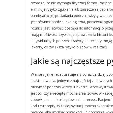
oznacza, że nie wymaga fizycznej formy. Pacjenci
eliminuje ryzyko zgubienia lub zniszczenia papier
pamiętać o jej posiadaniu podczas wizyty w aptec
jest również bardziej ekologiczna, ponieważ ogran
różnicą jest łatwość dostępu do informacji o prze
mają możliwość szybkiego sprawdzenia historii le
indywidualnych potrzeb. Tradycyjne recepty mogą 
lekarzy, co zwiększa ryzyko błędów w realizacji.
Jakie są najczęstsze 
W miarę jak e-recepta staje się coraz bardziej po
i zastosowania. Jednym z najczęściej zadawanych 
otrzymać podczas wizyty u lekarza, który wysta
jest to, czy e-receptę można zrealizować w każde
zobowiązane do akceptowania e-recept. Pacjenci c
kodu e-recepty. W takiej sytuacji można skontakt
receptę, aby uzyskać nowy kod lub ponownie wydr