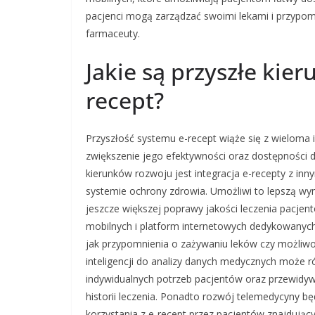
pacjenci mogą zarządzać swoimi lekami i przypomn
farmaceuty.
Jakie są przyszłe kie
recept?
Przyszłość systemu e-recept wiąże się z wieloma 
zwiększenie jego efektywności oraz dostępności 
kierunków rozwoju jest integracja e-recepty z i
systemie ochrony zdrowia. Umożliwi to lepszą wy
jeszcze większej poprawy jakości leczenia pacjen
mobilnych i platform internetowych dedykowanych
jak przypomnienia o zażywaniu leków czy możliwo
inteligencji do analizy danych medycznych może r
indywidualnych potrzeb pacjentów oraz przewidy
historii leczenia. Ponadto rozwój telemedycyny bę
korzystania z e-recept przez pacjentów znajdujący