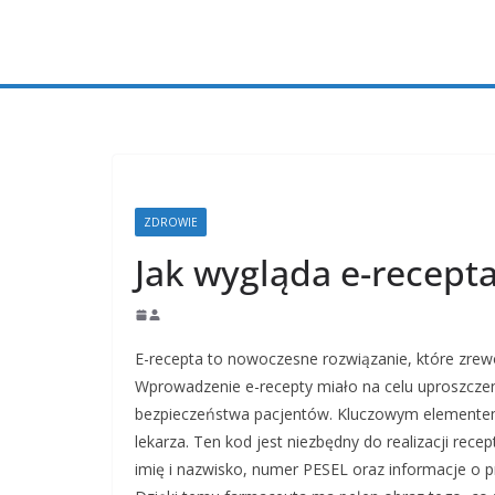
Przejdź
do
treści
ZDROWIE
Jak wygląda e-recept
E-recepta to nowoczesne rozwiązanie, które zrewo
Wprowadzenie e-recepty miało na celu uproszczen
bezpieczeństwa pacjentów. Kluczowym elementem e
lekarza. Ten kod jest niezbędny do realizacji rece
imię i nazwisko, numer PESEL oraz informacje o 