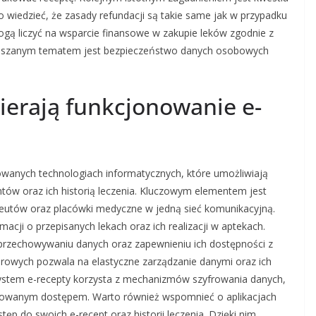
o wiedzieć, że zasady refundacji są takie same jak w przypadku
ogą liczyć na wsparcie finansowe w zakupie leków zgodnie z
ruszanym tematem jest bezpieczeństwo danych osobowych
ierają funkcjonowanie e-
wanych technologiach informatycznych, które umożliwiają
tów oraz ich historią leczenia. Kluczowym elementem jest
aceutów oraz placówki medyczne w jedną sieć komunikacyjną.
macji o przepisanych lekach oraz ich realizacji w aptekach.
przechowywaniu danych oraz zapewnieniu ich dostępności z
urowych pozwala na elastyczne zarządzanie danymi oraz ich
system e-recepty korzysta z mechanizmów szyfrowania danych,
yzowanym dostępem. Warto również wspomnieć o aplikacjach
ęp do swoich e-recept oraz historii leczenia. Dzięki nim