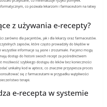
ostało przepisane, co minimalizuje ryzyko pomyłek.
nformatycznym, co pozwala lekarzom i farmaceutom na łatwy
nące z używania e-recepty?
ści zarówno dla pacjentów, jak i dla lekarzy oraz farmaceutów.
eczytelnych zapisów, które często prowadziły do błędów w
wi wszystkie informacje są jasne i zrozumiałe. Pacjenci mogą
mają dostęp do historii swoich recept za pośrednictwem
 jest możliwość szybkiego dostępu do leków bez konieczności
podać unikalny kod w aptece, co znacznie przyspiesza proces
konsultować się z farmaceutami w przypadku wątpliwości
ieczeństwo terapii.
za e-recepta w systemie