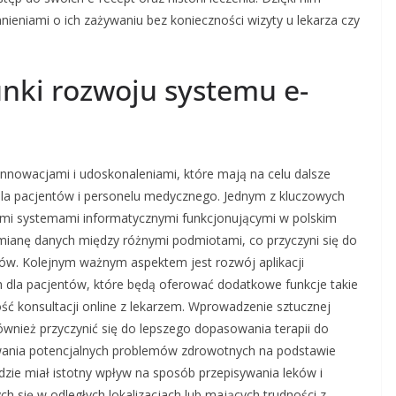
ieniami o ich zażywaniu bez konieczności wizyty u lekarza czy
runki rozwoju systemu e-
innowacjami i udoskonaleniami, które mają na celu dalsze
dla pacjentów i personelu medycznego. Jednym z kluczowych
nnymi systemami informatycznymi funkcjonującymi w polskim
mianę danych między różnymi podmiotami, co przyczyni się do
tów. Kolejnym ważnym aspektem jest rozwój aplikacji
 dla pacjentów, które będą oferować dodatkowe funkcje takie
ść konsultacji online z lekarzem. Wprowadzenie sztucznej
ównież przyczynić się do lepszego dopasowania terapii do
wania potencjalnych problemów zdrowotnych na podstawie
dzie miał istotny wpływ na sposób przepisywania leków i
ch się w odległych lokalizacjach lub mających trudności z