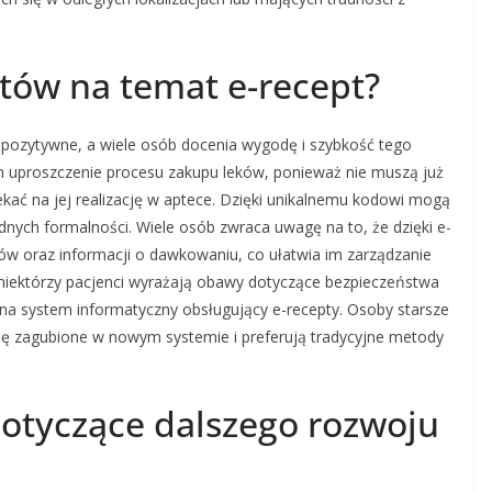
ntów na temat e-recept?
 pozytywne, a wiele osób docenia wygodę i szybkość tego
m uproszczenie procesu zakupu leków, ponieważ nie muszą już
ekać na jej realizację w aptece. Dzięki unikalnemu kodowi mogą
dnych formalności. Wiele osób zwraca uwagę na to, że dzięki e-
eków oraz informacji o dawkowaniu, co ułatwia im zarządzanie
że niektórzy pacjenci wyrażają obawy dotyczące bezpieczeństwa
a system informatyczny obsługujący e-recepty. Osoby starsze
się zagubione w nowym systemie i preferują tradycyjne metody
dotyczące dalszego rozwoju