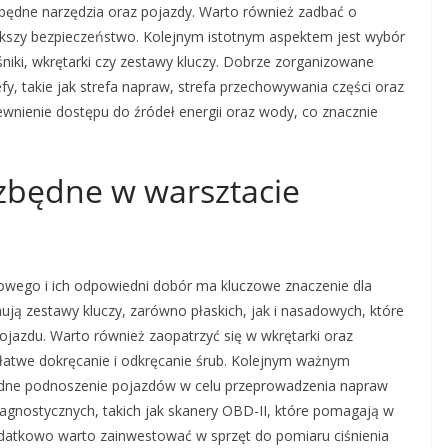
zbędne narzędzia oraz pojazdy. Warto również zadbać o
iększy bezpieczeństwo. Kolejnym istotnym aspektem jest wybór
śniki, wkrętarki czy zestawy kluczy. Dobrze zorganizowane
y, takie jak strefa napraw, strefa przechowywania części oraz
ewnienie dostępu do źródeł energii oraz wody, co znacznie
ezbędne w warsztacie
wego i ich odpowiedni dobór ma kluczowe znaczenie dla
ją zestawy kluczy, zarówno płaskich, jak i nasadowych, które
jazdu. Warto również zaopatrzyć się w wkrętarki oraz
łatwe dokręcanie i odkręcanie śrub. Kolejnym ważnym
odne podnoszenie pojazdów w celu przeprowadzenia napraw
gnostycznych, takich jak skanery OBD-II, które pomagają w
Dodatkowo warto zainwestować w sprzęt do pomiaru ciśnienia