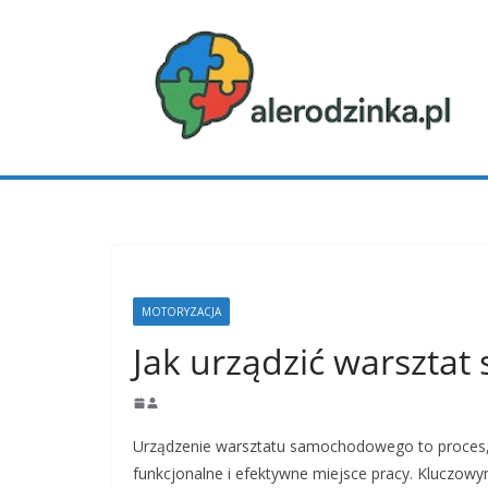
Przejdź
do
treści
MOTORYZACJA
Jak urządzić warszta
Urządzenie warsztatu samochodowego to proces,
funkcjonalne i efektywne miejsce pracy. Kluczow