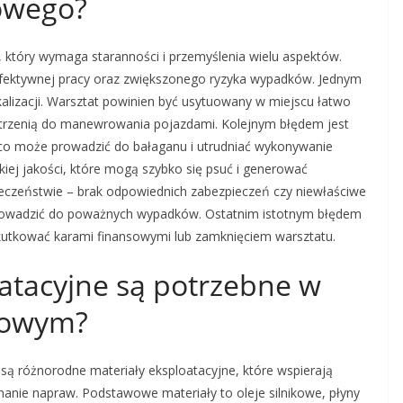
owego?
który wymaga staranności i przemyślenia wielu aspektów.
fektywnej pracy oraz zwiększonego ryzyka wypadków. Jednym
kalizacji. Warsztat powinien być usytuowany w miejscu łatwo
strzenią do manewrowania pojazdami. Kolejnym błędem jest
, co może prowadzić do bałaganu i utrudniać wykonywanie
kiej jakości, które mogą szybko się psuć i generować
czeństwie – brak odpowiednich zabezpieczeń czy niewłaściwe
rowadzić do poważnych wypadków. Ostatnim istotnym błędem
kutkować karami finansowymi lub zamknięciem warsztatu.
oatacyjne są potrzebne w
dowym?
 różnorodne materiały eksploatacyjne, które wspierają
anie napraw. Podstawowe materiały to oleje silnikowe, płyny