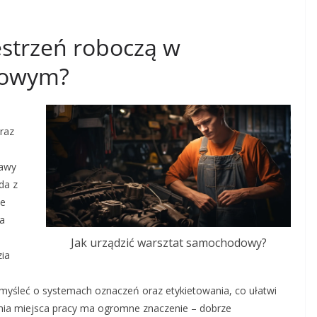
estrzeń roboczą w
dowym?
raz
rawy
da z
ie
na
Jak urządzić warsztat samochodowy?
zia
myśleć o systemach oznaczeń oraz etykietowania, co ułatwi
ia miejsca pracy ma ogromne znaczenie – dobrze