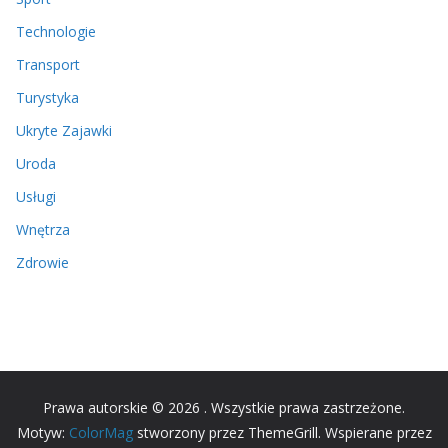
Technologie
Transport
Turystyka
Ukryte Zajawki
Uroda
Usługi
Wnętrza
Zdrowie
Prawa autorskie © 2026
. Wszystkie prawa zastrzeżone.
Motyw:
ColorMag
stworzony przez ThemeGrill. Wspierane przez