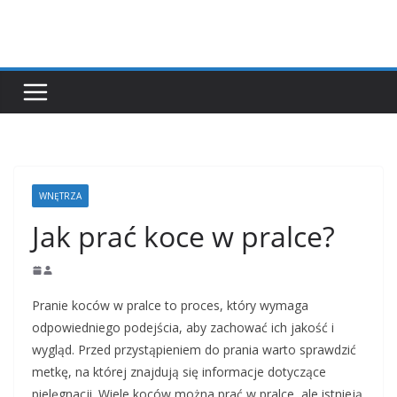
Przejdź
do
treści
WNĘTRZA
Jak prać koce w pralce?
Pranie koców w pralce to proces, który wymaga
odpowiedniego podejścia, aby zachować ich jakość i
wygląd. Przed przystąpieniem do prania warto sprawdzić
metkę, na której znajdują się informacje dotyczące
pielęgnacji. Wiele koców można prać w pralce, ale istnieją