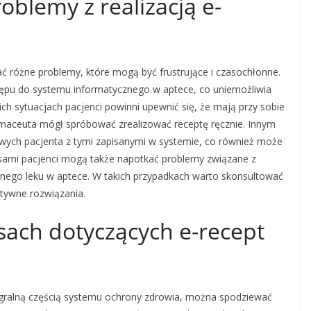
roblemy z realizacją e-
ać różne problemy, które mogą być frustrujące i czasochłonne.
tępu do systemu informatycznego w aptece, co uniemożliwia
ch sytuacjach pacjenci powinni upewnić się, że mają przy sobie
rmaceuta mógł spróbować zrealizować receptę ręcznie. Innym
ch pacjenta z tymi zapisanymi w systemie, co również może
zasami pacjenci mogą także napotkać problemy związane z
tnego leku w aptece. W takich przypadkach warto skonsultować
atywne rozwiązania.
sach dotyczących e-recept
ntegralną częścią systemu ochrony zdrowia, można spodziewać