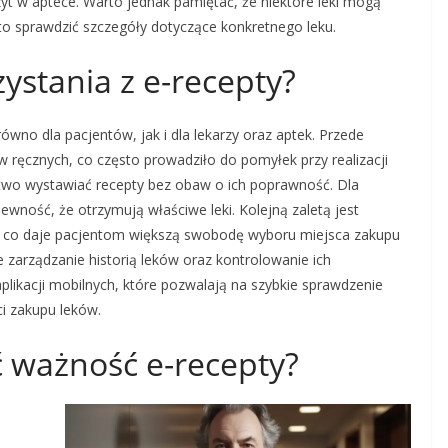
yt w aptece. Warto jednak pamiętać, że niektóre leki mogą
to sprawdzić szczegóły dotyczące konkretnego leku.
zystania z e-recepty?
równo dla pacjentów, jak i dla lekarzy oraz aptek. Przede
w ręcznych, co często prowadziło do pomyłek przy realizacji
łatwo wystawiać recepty bez obaw o ich poprawność. Dla
wność, że otrzymują właściwe leki. Kolejną zaletą jest
e, co daje pacjentom większą swobodę wyboru miejsca zakupu
 zarządzanie historią leków oraz kontrolowanie ich
likacji mobilnych, które pozwalają na szybkie sprawdzenie
i zakupu leków.
 ważność e-recepty?