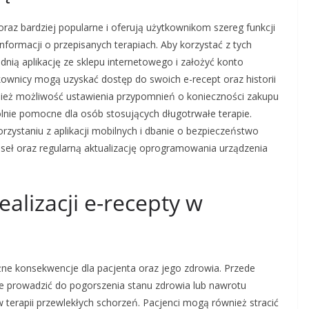
coraz bardziej popularne i oferują użytkownikom szereg funkcji
nformacji o przepisanych terapiach. Aby korzystać z tych
dnią aplikację ze sklepu internetowego i założyć konto
tkownicy mogą uzyskać dostęp do swoich e-recept oraz historii
nież możliwość ustawienia przypomnień o konieczności zakupu
lnie pomocne dla osób stosujących długotrwałe terapie.
rzystaniu z aplikacji mobilnych i dbanie o bezpieczeństwo
eł oraz regularną aktualizację oprogramowania urządzenia
ealizacji e-recepty w
óżne konsekwencje dla pacjenta oraz jego zdrowia. Przede
e prowadzić do pogorszenia stanu zdrowia lub nawrotu
w terapii przewlekłych schorzeń. Pacjenci mogą również stracić