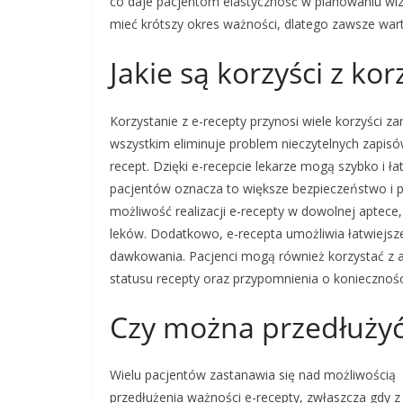
co daje pacjentom elastyczność w planowaniu wiz
mieć krótszy okres ważności, dlatego zawsze war
Jakie są korzyści z kor
Korzystanie z e-recepty przynosi wiele korzyści za
wszystkim eliminuje problem nieczytelnych zapisó
recept. Dzięki e-recepcie lekarze mogą szybko i 
pacjentów oznacza to większe bezpieczeństwo i pe
możliwość realizacji e-recepty w dowolnej aptec
leków. Dodatkowo, e-recepta umożliwia łatwiejsze
dawkowania. Pacjenci mogą również korzystać z ap
statusu recepty oraz przypomnienia o koniecznośc
Czy można przedłużyć
Wielu pacjentów zastanawia się nad możliwością
przedłużenia ważności e-recepty, zwłaszcza gdy z