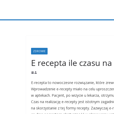
Przejdź
do
treści
ZDROWIE
E recepta ile czasu na 
E-recepta to nowoczesne rozwiązanie, które zrewo
Wprowadzenie e-recepty miało na celu uproszczenie
w aptekach. Pacjent, po wizycie u lekarza, otrzy
Czas na realizację e-recepty jest istotnym zagadn
na skorzystanie z tej formy recepty. Zazwyczaj e