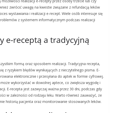
możliwości realizacji e-recepty przez osoby trzecie lub czy
ównież zwrócić uwagę na kwestie związane z refundacją leków
es wystawiania i realizacji e-recept. Wiele osób interesuje się
u problemów z systemem informatycznym podczas realizacji
y e-receptą a tradycyjną
wszystkim formą oraz sposobem realizacji. Tradycyjna recepta,
się z ryzykiem błędów wynikających z nieczytelnego pisma. E-
rowana elektronicznie i przesyłana do aptek w formie cyfrowej.
ry może wykorzystać w dowolnej aptece, co zwiększa wygodę i
acji. E-recepta jest zazwyczaj ważna przez 30 dni, podczas gdy
ści w zależności od rodzaju leku. Warto również zauważyć, że
anie historią pacjenta oraz monitorowanie stosowanych leków.