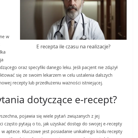
ane w
ć
E recepta ile czasu na realizacje?
lka
ja
dzącego oraz specyfiki danego leku. Jeśli pacjent nie zdążył
aktować się ze swoim lekarzem w celu ustalenia dalszych
wej recepty lub przedłużeniu ważności istniejącej.
ytania dotyczące e-recept?
wszechna, pojawia się wiele pytań związanych z jej
i często pytają o to, jak uzyskać dostęp do swojej e-recepty
ji w aptece. Kluczowe jest posiadanie unikalnego kodu recepty