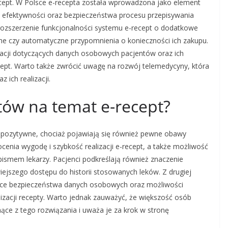
ecept. W Polsce e-recepta została wprowadzona jako element
ę efektywności oraz bezpieczeństwa procesu przepisywania
rozszerzenie funkcjonalności systemu e-recept o dodatkowe
ine czy automatyczne przypomnienia o konieczności ich zakupu.
acji dotyczących danych osobowych pacjentów oraz ich
cept. Warto także zwrócić uwagę na rozwój telemedycyny, która
ich realizacji.
ntów na temat e-recept?
 pozytywne, chociaż pojawiają się również pewne obawy
nia wygodę i szybkość realizacji e-recept, a także możliwość
pismem lekarzy. Pacjenci podkreślają również znaczenie
iejszego dostępu do historii stosowanych leków. Z drugiej
zące bezpieczeństwa danych osobowych oraz możliwości
izacji recepty. Warto jednak zauważyć, że większość osób
nące z tego rozwiązania i uważa je za krok w stronę