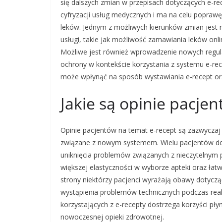
się dalszych zmian w przepisach dotyczących e-r
cyfryzacji usług medycznych i ma na celu popraw
leków. Jednym z możliwych kierunków zmian jest 
usługi, takie jak możliwość zamawiania leków onl
Możliwe jest również wprowadzenie nowych regul
ochrony w kontekście korzystania z systemu e-re
może wpłynąć na sposób wystawiania e-recept oraz 
Jakie są opinie pacje
Opinie pacjentów na temat e-recept są zazwyczaj
związane z nowym systemem. Wielu pacjentów doce
uniknięcia problemów związanych z nieczytelnym 
większej elastyczności w wyborze apteki oraz łatw
strony niektórzy pacjenci wyrażają obawy dotyc
wystąpienia problemów technicznych podczas real
korzystających z e-recepty dostrzega korzyści pły
nowoczesnej opieki zdrowotnej.