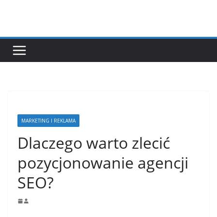
Przejdź
do
treści
MARKETING I REKLAMA
Dlaczego warto zlecić
pozycjonowanie agencji
SEO?